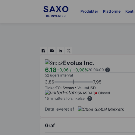
Produkter
Platforme
Konti
Evolus Inc.
6,18
+0,06
/
+0,98%
20:00:00
52 ugers interval
3,86
7,95
Ticker
EOLS:xnas
Valuta
USD
NASDAQ
Closed
15 minutters forsinkelse
Data leveret af
Graf
Chart