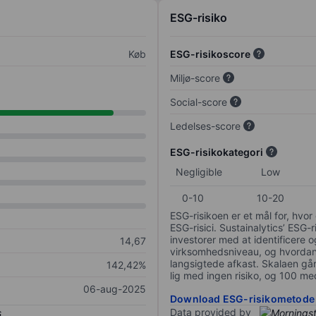
ESG-risiko
Køb
ESG-risikoscore
Miljø-score
Social-score
Ledelses-score
ESG-risikokategori
Negligible
Low
0-10
10-20
ESG-risikoen er et mål for, hv
ESG-risici. Sustainalytics’ ESG-r
investorer med at identificere og
14,67
virksomhedsniveau, og hvordan 
langsigtede afkast. Skalaen går f
142,42%
lig med ingen risiko, og 100 me
06-aug-2025
Download ESG-risikometode
Data provided by