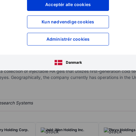
XXXXXXX
XXXXXXX
Acceptér alle cookies
XXXXXXX
XXXXXXX
Opret konto
for at få adgang ti
Kun nødvendige cookies
XXXXXXX
XXXXXXX
Administrér cookies
ffering medical aesthetic products in the cash-pay aesthetic mark
hin medical aesthetics: injectable neurotoxins and injectable hyalur
Danmark
purified botulinum toxin type A formulation indicated for the tempor
 a collection of injectable HA gels that utilizes first-generation cold 
d eyes. Geographically, the company currently has operations in the U
ry Holding Corp.
Jeld-Wen Holding Inc.
Thryv Holdings 