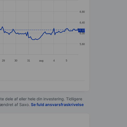
6,80
6,40
6,12
6,00
5,60
29
30
31
aug
4
5
e dele af eller hele din investering. Tidligere
t ændret af
Saxo
.
Se fuld ansvarsfraskrivelse