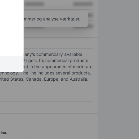
XXXXXXX
XXXXXXX
XXXXXXX
XXXXXXX
l flere diagrammer og analyse værktøjer.
XXXXXXX
XXXXXXX
et. The company's commercially available
onic acid (HA) gels. Its commercial products
ary improvement in the appearance of moderate
technology. The line includes several products,
nited States, Canada, Europe, and Australia.
Inc.