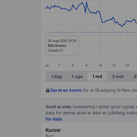
Line chart with 299 data points.
The chart has 1 X axis displaying categ
The chart has 1 Y axis displaying value
05-aug-2026 19:30
EOLS:xnas
Close
6,17
jul
7
8
9
10
13
14
End of interactive chart.
I dag
1 uge
1 md
3 mdr
6
Opret en konto
for at få adgang til flere 
Godt at vide:
Investering i aktier giver typisk
data for denne aktie er ikke en pålidelig indi
for data
.
Kurser
Bud