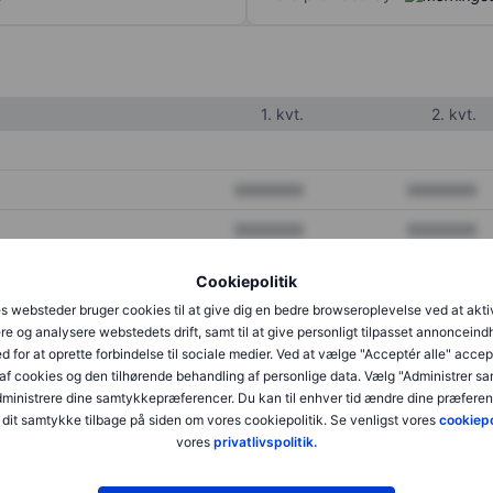
1. kvt.
2. kvt.
XXXXXXX
XXXXXXX
XXXXXXX
XXXXXXX
XXXXXXX
XXXXXXX
Cookiepolitik
s websteder bruger cookies til at give dig en bedre browseroplevelse ved at akti
re og analysere webstedets drift, samt til at give personligt tilpasset annonceind
XXXXXXX
XXXXXXX
d for at oprette forbindelse til sociale medier. Ved at vælge "Acceptér alle" accep
af cookies og den tilhørende behandling af personlige data. Vælg "Administrer s
XXXXXXX
XXXXXXX
administrere dine samtykkepræferencer. Du kan til enhver tid ændre dine præferenc
dit samtykke tilbage på siden om vores cookiepolitik. Se venligst vores
cookiepo
vores
privatlivspolitik.
XXXXXXX
XXXXXXX