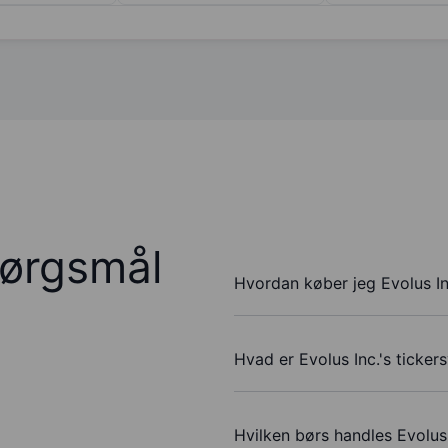
pørgsmål
Hvordan køber jeg Evolus In
Hvad er Evolus Inc.'s ticke
Hvilken børs handles Evolus