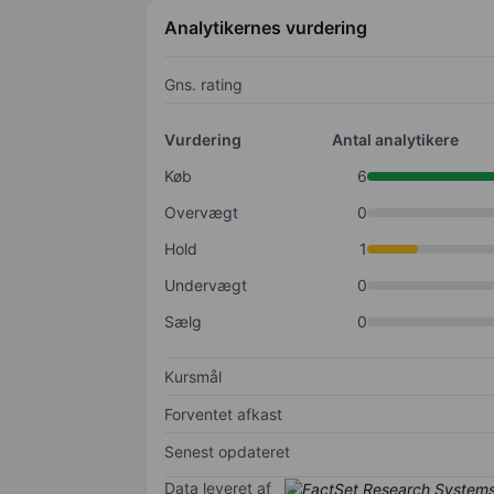
Analytikernes vurdering
Gns. rating
Vurdering
Antal analytikere
Køb
6
Overvægt
0
Hold
1
Undervægt
0
Sælg
0
Kursmål
Forventet afkast
Senest opdateret
Data leveret af