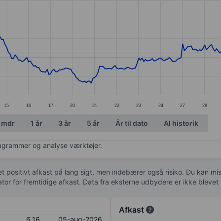
ories.
s. Data ranges from 5.45 to 7.16.
15
16
17
20
21
22
23
24
27
28
 mdr
1 år
3 år
5 år
År til dato
Al historik
diagrammer og analyse værktøjer.
 et positivt afkast på lang sigt, men indebærer også risiko. Du kan mist
kator for fremtidige afkast. Data fra eksterne udbydere er ikke bleve
Afkast
6,16
05-aug-2026