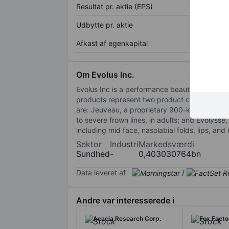
Resultat pr. aktie (EPS)
Udbytte pr. aktie
Afkast af egenkapital
Om Evolus Inc.
Evolus Inc is a performance beauty company o
products represent two product categories wit
are: Jeuveau, a proprietary 900-kilodalton, 
to severe frown lines, in adults; and Evolysse,
including mid face, nasolabial folds, lips, an
Sektor
Industri
Markedsværdi
Sundhed
-
0,403030764bn
Data leveret af
/
Andre var interesserede i
Acacia Research Corp.
Fox Facto