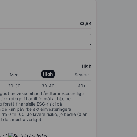
38,54
-
-
-
High
High
Med
Severe
20-30
30-40
40+
or godt en virksomhed håndterer væsentlige
isikokategori har til formål at hjælpe
 forstå finansielle ESG-risici på
de kan påvirke aktieinvesteringers
ra 0 til 100. Jo lavere risiko, jo bedre (0 er
d den mest alvorlige).
/