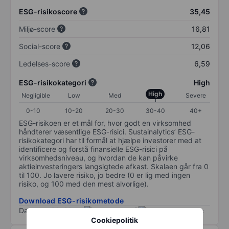
ESG-risikoscore
35,45
Miljø-score
16,81
Social-score
12,06
Ledelses-score
6,59
ESG-risikokategori
High
High
Negligible
Low
Med
Severe
0-10
10-20
20-30
30-40
40+
ESG-risikoen er et mål for, hvor godt en virksomhed
håndterer væsentlige ESG-risici. Sustainalytics’ ESG-
risikokategori har til formål at hjælpe investorer med at
identificere og forstå finansielle ESG-risici på
virksomhedsniveau, og hvordan de kan påvirke
aktieinvesteringers langsigtede afkast. Skalaen går fra 0
til 100. Jo lavere risiko, jo bedre (0 er lig med ingen
risiko, og 100 med den mest alvorlige).
Download ESG-risikometode
Data provided by
/
Cookiepolitik