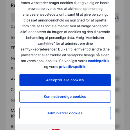
Vores websteder bruger cookies til at give dig en bedre
Regnskabstal
browseroplevelse ved at aktivere, optimere og
analysere webstedets drift, samt til at give personligt
1. kvt.
2. kvt.
tilpasset annonceindhold og mulighed for at oprette
forbindelse til sociale medier. Ved at vælge "Acceptér
Resultatopgørelse
alle" accepterer du brugen af cookies og den tilhørende
Indtægter
XXXXXXX
XXXXXXX
behandling af personlige data. Vælg "Administrer
samtykke" for at administrere dine
EBITDA
XXXXXXX
XXXXXXX
samtykkepræferencer. Du kan til enhver tid ændre dine
præferencer eller trække dit samtykke tilbage på siden
Nettoresultat
XXXXXXX
XXXXXXX
om vores cookiepolitik. Se venligst vores
cookiepolitik
og vores
privatlivspolitik.
Balance
Aktiver i alt
XXXXXXX
XXXXXXX
Acceptér alle cookies
Gæld
XXXXXXX
XXXXXXX
Kun nødvendige cookies
Nøgletal
Markedsværdi/omsætning
XXXXXXX
XXXXXXX
Administrér cookies
(P/S)
Resultat pr. aktie (EPS)
XXXXXXX
XXXXXXX