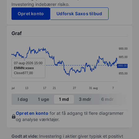
Investering indebærer risiko.
Opret konto
Udforsk Saxos tilbud
Graf
Chart
900,00
Line chart with 333 data points.
885,00
The chart has 1 X axis displaying categories.
07-aug-2026 15:00
870,00
869,00
EMMN:xswx
The chart has 1 Y axis displaying values. Data ranges
Close
877,00
855,00
jul
13
17
21
27
31
aug
7
End of interactive chart.
I dag
1 uge
1 md
3 mdr
6 mdr
1 år
Opret en konto
for at få adgang til flere diagrammer
og analyse værktøjer.
Godt at vide:
Investering i aktier giver typisk et positivt