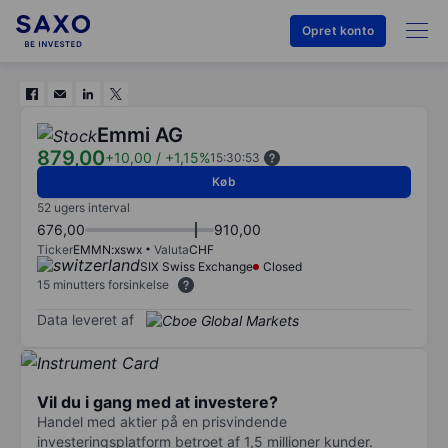
Opret konto
Emmi AG
879,00
+10,00
/
+1,15%
15:30:53
Køb
52 ugers interval
676,00
910,00
Ticker
EMMN:xswx
Valuta
CHF
SIX Swiss Exchange
Closed
15 minutters forsinkelse
Data leveret af
Vil du i gang med at investere?
Handel med aktier på en prisvindende
investeringsplatform betroet af 1,5 millioner kunder.