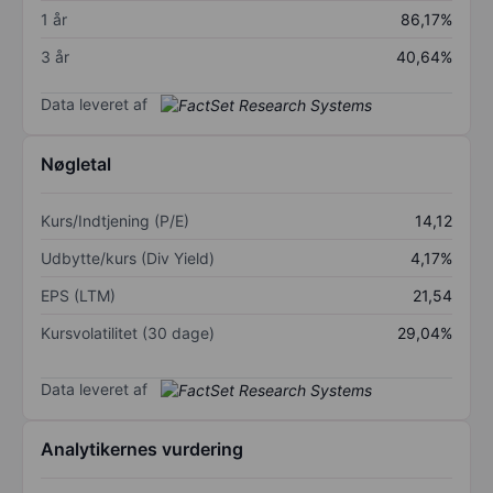
1 år
86,17%
3 år
40,64%
Data leveret af
Nøgletal
Kurs/Indtjening (P/E)
14,12
Udbytte/kurs (Div Yield)
4,17%
EPS (LTM)
21,54
Kursvolatilitet (30 dage)
29,04%
Data leveret af
Analytikernes vurdering