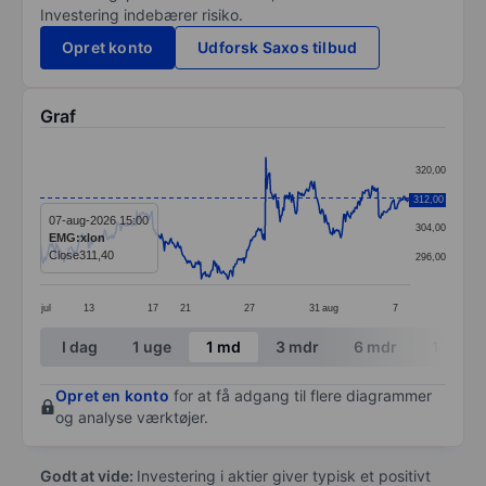
Investering indebærer risiko.
Opret konto
Udforsk Saxos tilbud
Graf
Chart
320,00
Line chart with 391 data points.
312,00
312,00
The chart has 1 X axis displaying categories.
07-aug-2026 15:00
304,00
EMG:xlon
The chart has 1 Y axis displaying values. Data ranges
Close
311,40
296,00
jul
13
17
21
27
31
aug
7
End of interactive chart.
I dag
1 uge
1 md
3 mdr
6 mdr
1 år
Opret en konto
for at få adgang til flere diagrammer
og analyse værktøjer.
Godt at vide:
Investering i aktier giver typisk et positivt