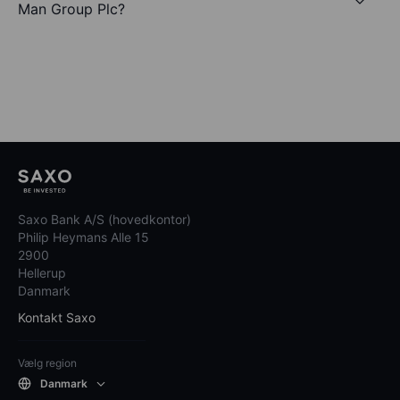
Man Group Plc?
Saxo Bank A/S (hovedkontor)
Philip Heymans Alle 15
2900
Hellerup
Danmark
Kontakt Saxo
Vælg region
Danmark