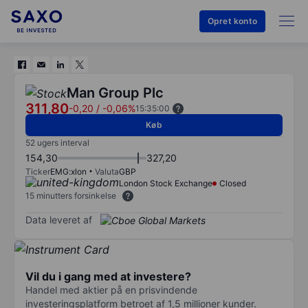
Opret konto
Man Group Plc
311,80
-0,20
/
-0,06%
15:35:00
Køb
52 ugers interval
154,30
327,20
Ticker
EMG:xlon
Valuta
GBP
London Stock Exchange
Closed
15 minutters forsinkelse
Data leveret af
Vil du i gang med at investere?
Handel med aktier på en prisvindende
investeringsplatform betroet af 1,5 millioner kunder.