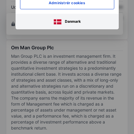
Administrér cookies
Udbytte pr. aktie
XXXXXXX
XXXXXXX
Afkast af egenkapital
XXXXXXX
XXXXXXX
Opret konto
for at få adgang til flere diagrammer
Danmark
og analyse værktøjer.
Om Man Group Plc
Man Group PLC is an investment management firm. It
provides a diverse range of alternative and traditional
quantitative investment strategies to a predominantly
institutional client base. It invests across a diverse range
of strategies and asset classes, with a mix of long-only
and alternative strategies run on a discretionary and
quantitative basis, across liquid and private markets.
The company earns the majority of its revenue in the
form of Management fee which is charged as a
percentage of assets under management or net asset
value, and a performance fee, which is charged as a
percentage of investment performance above a
benchmark return.