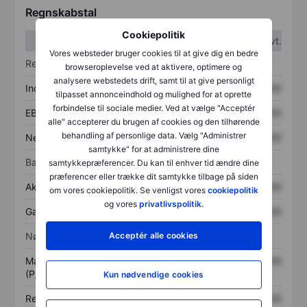
Regnskabstal
Cookiepolitik
1. kvt.
2. kvt.
Vores websteder bruger cookies til at give dig en bedre
Resultatopgørelse
browseroplevelse ved at aktivere, optimere og
analysere webstedets drift, samt til at give personligt
Indtægter
XXXXXXX
XXXXXXX
tilpasset annonceindhold og mulighed for at oprette
forbindelse til sociale medier. Ved at vælge "Acceptér
EBITDA
XXXXXXX
XXXXXXX
alle" accepterer du brugen af cookies og den tilhørende
behandling af personlige data. Vælg "Administrer
Nettoresultat
XXXXXXX
XXXXXXX
samtykke" for at administrere dine
Balance
samtykkepræferencer. Du kan til enhver tid ændre dine
præferencer eller trække dit samtykke tilbage på siden
Aktiver i alt
XXXXXXX
XXXXXXX
om vores cookiepolitik. Se venligst vores
cookiepolitik
og vores
privatlivspolitik.
Gæld
XXXXXXX
XXXXXXX
Nøgletal
Acceptér alle cookies
Markedsværdi/omsætning
XXXXXXX
XXXXXXX
(P/S)
Kun nødvendige cookies
Resultat pr. aktie (EPS)
XXXXXXX
XXXXXXX