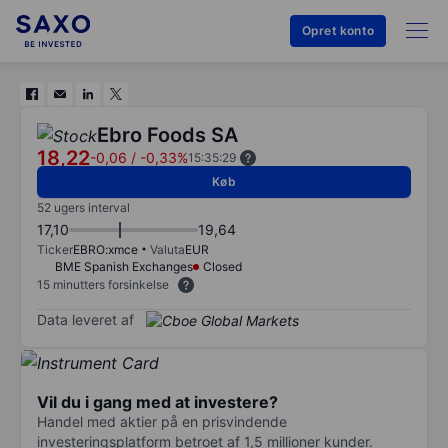
Opret konto
Ebro Foods SA
18,22
-0,06
/
-0,33%
15:35:29
Køb
52 ugers interval
17,10
19,64
Ticker
EBRO:xmce
Valuta
EUR
BME Spanish Exchanges
Closed
15 minutters forsinkelse
Data leveret af
Vil du i gang med at investere?
Handel med aktier på en prisvindende
investeringsplatform betroet af 1,5 millioner kunder.