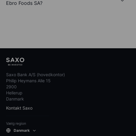
Ebro Foods SA?
Saxo Bank A/S (hovedkontor)
Philip Heymans Alle 15
2900
Hellerup
Danmark
Kontakt Saxo
Vælg region
Danmark