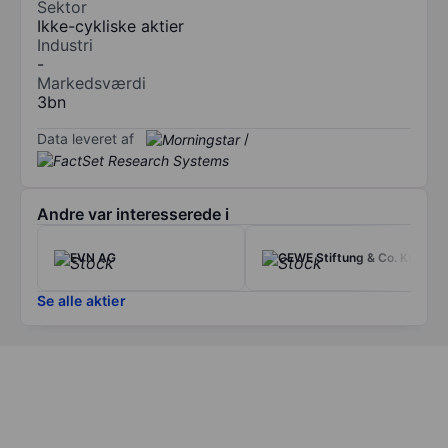
Sektor
Ikke-cykliske aktier
Industri
-
Markedsværdi
3bn
Data leveret af
/
Andre var interesserede i
EVN AG
CEWE Stiftung & Co. KGaA
Se alle aktier