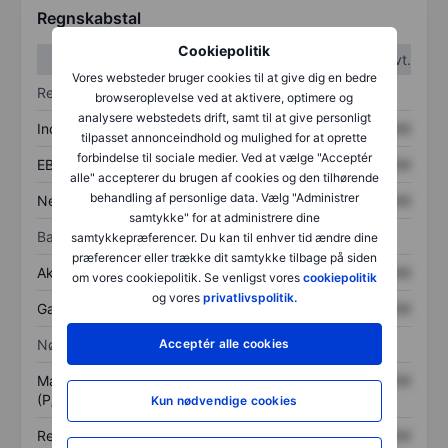
Regnskabstal
Cookiepolitik
1. kvt.
2. kvt.
Vores websteder bruger cookies til at give dig en bedre
Resultatopgørelse
browseroplevelse ved at aktivere, optimere og
analysere webstedets drift, samt til at give personligt
Indtægter
XXXXXXX
XXXXXXX
tilpasset annonceindhold og mulighed for at oprette
forbindelse til sociale medier. Ved at vælge "Acceptér
EBITDA
XXXXXXX
XXXXXXX
alle" accepterer du brugen af cookies og den tilhørende
behandling af personlige data. Vælg "Administrer
Nettoresultat
XXXXXXX
XXXXXXX
samtykke" for at administrere dine
Balance
samtykkepræferencer. Du kan til enhver tid ændre dine
præferencer eller trække dit samtykke tilbage på siden
Aktiver i alt
XXXXXXX
XXXXXXX
om vores cookiepolitik. Se venligst vores
cookiepolitik
og vores
privatlivspolitik.
Gæld
XXXXXXX
XXXXXXX
Nøgletal
Acceptér alle cookies
Markedsværdi/omsætning
XXXXXXX
XXXXXXX
(P/S)
Kun nødvendige cookies
Resultat pr. aktie (EPS)
XXXXXXX
XXXXXXX