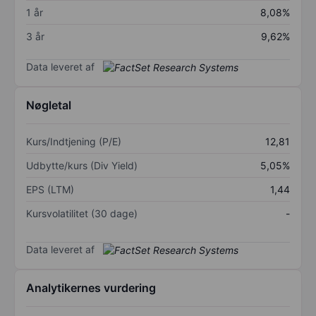
1 år
8,08%
3 år
9,62%
Data leveret af
Nøgletal
Kurs/Indtjening (P/E)
12,81
Udbytte/kurs (Div Yield)
5,05%
EPS (LTM)
1,44
Kursvolatilitet (30 dage)
-
Data leveret af
Analytikernes vurdering