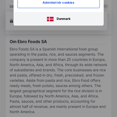
Administrér cookies
Udbytte pr. aktie
XXXXXXX
XXXXXXX
Afkast af egenkapital
XXXXXXX
XXXXXXX
Opret konto
for at få adgang til flere diagrammer
Danmark
og analyse værktøjer.
Om Ebro Foods SA
Ebro Foods SA is a Spanish international food group
operating in the pasta, rice, and sauces segments. The
company is present in more than 25 countries in Europe,
North America, Asia, and Africa, through its wide network
of subsidiaries and brands. The core businesses are rice
and pasta, offered in dry, fresh, precooked, and frozen
varieties. Aside from pasta and rice, Ebro Food offers
ready meals, fresh potato, sauces among others. The
largest geographical segment for the rice division is in
Europe, followed by North America, Asia, and Africa.
Pasta, sauces, and other products, accounting for
almost half of revenue, are mainly present in Europe and
North America.