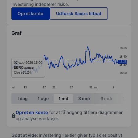
Investering indebærer risiko.
Opret konto
Udforsk Saxos tilbud
Graf
Chart
18,60
Line chart with 348 data points.
18,40
The chart has 1 X axis displaying categories.
18,28
07-aug-2026 15:00
18,20
EBRO:xmce
The chart has 1 Y axis displaying values. Data ranges 
Close
18,24
18,00
jul
13
17
21
27
31
aug
7
End of interactive chart.
I dag
1 uge
1 md
3 mdr
6 mdr
1 år
Opret en konto
for at få adgang til flere diagrammer
og analyse værktøjer.
Godt at vide:
Investering i aktier giver typisk et positivt