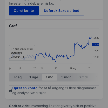
Investering indebærer risiko.
Opret konto
Udforsk Saxos tilbud
Graf
Chart
14,40
Line chart with 299 data points.
13,60
13,55
The chart has 1 X axis displaying categories.
07-aug-2026 19:30
12,80
DQ:xnys
The chart has 1 Y axis displaying values. Data ranges f
Close
14,73
12,00
jul
13
17
21
27
31
aug
7
End of interactive chart.
I dag
1 uge
1 md
3 mdr
6 mdr
1 år
Opret en konto
for at få adgang til flere diagrammer
og analyse værktøjer.
Godt at vide:
Investering i aktier giver typisk et positivt