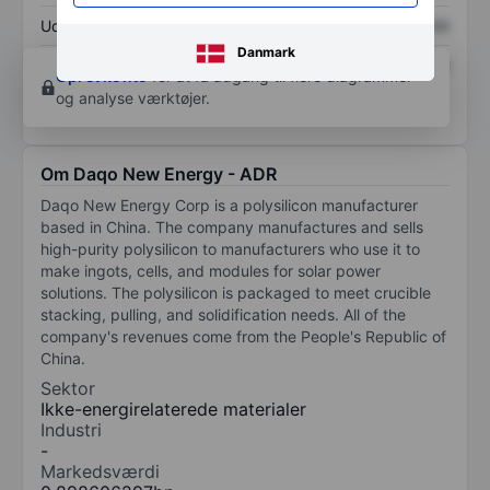
Udbytte pr. aktie
XXXXXXX
XXXXXXX
Danmark
Afkast af egenkapital
XXXXXXX
XXXXXXX
Opret konto
for at få adgang til flere diagrammer
og analyse værktøjer.
Om Daqo New Energy - ADR
Daqo New Energy Corp is a polysilicon manufacturer
based in China. The company manufactures and sells
high-purity polysilicon to manufacturers who use it to
make ingots, cells, and modules for solar power
solutions. The polysilicon is packaged to meet crucible
stacking, pulling, and solidification needs. All of the
company's revenues come from the People's Republic of
China.
Sektor
Ikke-energirelaterede materialer
Industri
-
Markedsværdi