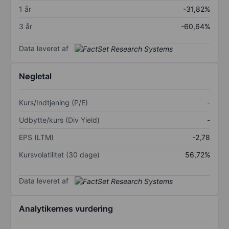
1 år
-31,82%
3 år
-60,64%
Data leveret af
Nøgletal
Kurs/Indtjening (P/E)
-
Udbytte/kurs (Div Yield)
-
EPS (LTM)
-2,78
Kursvolatilitet (30 dage)
56,72%
Data leveret af
Analytikernes vurdering