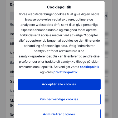
Regnskabstal
Cookiepolitik
Vores websteder bruger cookies til at give dig en bedre
1. kvt.
2. kvt.
browseroplevelse ved at aktivere, optimere og
Resultatopgørelse
analysere webstedets drift, samt til at give personligt
tilpasset annonceindhold og mulighed for at oprette
Indtægter
XXXXXXX
XXXXXXX
forbindelse til sociale medier. Ved at vælge "Acceptér
alle" accepterer du brugen af cookies og den tilhørende
EBITDA
XXXXXXX
XXXXXXX
behandling af personlige data. Vælg "Administrer
samtykke" for at administrere dine
Nettoresultat
XXXXXXX
XXXXXXX
samtykkepræferencer. Du kan til enhver tid ændre dine
præferencer eller trække dit samtykke tilbage på siden
Balance
om vores cookiepolitik. Se venligst vores
cookiepolitik
Aktiver i alt
XXXXXXX
XXXXXXX
og vores
privatlivspolitik.
Gæld
XXXXXXX
XXXXXXX
Acceptér alle cookies
Nøgletal
Kun nødvendige cookies
Markedsværdi/omsætning
XXXXXXX
XXXXXXX
(P/S)
Administrér cookies
Resultat pr. aktie (EPS)
XXXXXXX
XXXXXXX