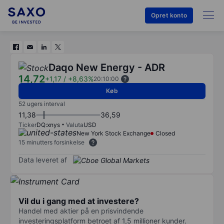
Opret konto
Daqo New Energy - ADR
14,72
+1,17
/
+8,63%
20:10:00
Køb
52 ugers interval
11,38
36,59
Ticker
DQ:xnys
Valuta
USD
New York Stock Exchange
Closed
15 minutters forsinkelse
Data leveret af
Vil du i gang med at investere?
Handel med aktier på en prisvindende
investeringsplatform betroet af 1,5 millioner kunder.