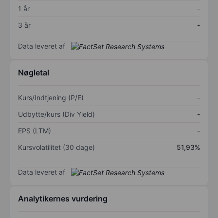
1 år
-
3 år
-
Data leveret af
Nøgletal
Kurs/Indtjening (P/E)
-
Udbytte/kurs (Div Yield)
-
EPS (LTM)
-
Kursvolatilitet (30 dage)
51,93%
Data leveret af
Analytikernes vurdering