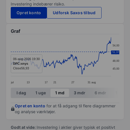
Investering indebærer risiko.
Opret konto
Udforsk Saxos tilbud
Graf
Chart
54,00
Line chart with 294 data points.
51,37
51,00
The chart has 1 X axis displaying categories.
06-aug-2026 19:30
48,00
DPC:xnys
The chart has 1 Y axis displaying values. Data ranges
Close
56,93
45,00
jul
13
17
21
27
31
aug
End of interactive chart.
I dag
1 uge
1 md
3 mdr
6 mdr
1 år
Opret en konto
for at få adgang til flere diagrammer
og analyse værktøjer.
Godt at vide:
Investering i aktier giver typisk et positivt