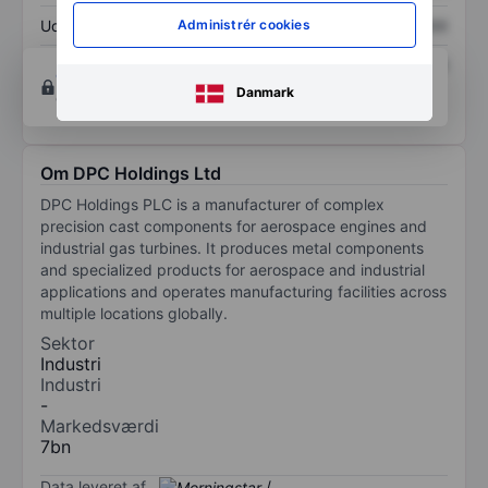
Udbytte pr. aktie
XXXXXXX
XXXXXXX
Administrér cookies
Afkast af egenkapital
XXXXXXX
XXXXXXX
Opret konto
for at få adgang til flere diagrammer
Danmark
og analyse værktøjer.
Om DPC Holdings Ltd
DPC Holdings PLC is a manufacturer of complex
precision cast components for aerospace engines and
industrial gas turbines. It produces metal components
and specialized products for aerospace and industrial
applications and operates manufacturing facilities across
multiple locations globally.
Sektor
Industri
Industri
-
Markedsværdi
7bn
Data leveret af
/