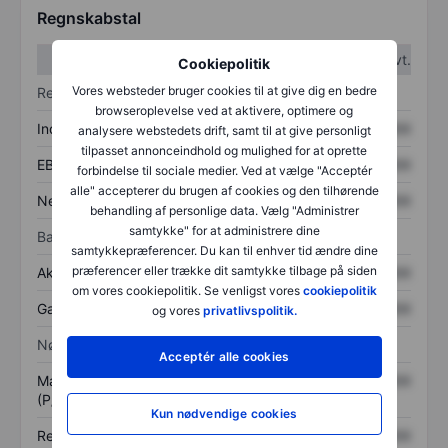
Regnskabstal
1. kvt.
2. kvt.
Cookiepolitik
Vores websteder bruger cookies til at give dig en bedre
Resultatopgørelse
browseroplevelse ved at aktivere, optimere og
Indtægter
XXXXXXX
XXXXXXX
analysere webstedets drift, samt til at give personligt
tilpasset annonceindhold og mulighed for at oprette
EBITDA
XXXXXXX
XXXXXXX
forbindelse til sociale medier. Ved at vælge "Acceptér
alle" accepterer du brugen af cookies og den tilhørende
Nettoresultat
XXXXXXX
XXXXXXX
behandling af personlige data. Vælg "Administrer
samtykke" for at administrere dine
Balance
samtykkepræferencer. Du kan til enhver tid ændre dine
præferencer eller trække dit samtykke tilbage på siden
Aktiver i alt
XXXXXXX
XXXXXXX
om vores cookiepolitik. Se venligst vores
cookiepolitik
Gæld
XXXXXXX
XXXXXXX
og vores
privatlivspolitik.
Nøgletal
Acceptér alle cookies
Markedsværdi/omsætning
XXXXXXX
XXXXXXX
(P/S)
Kun nødvendige cookies
Resultat pr. aktie (EPS)
XXXXXXX
XXXXXXX