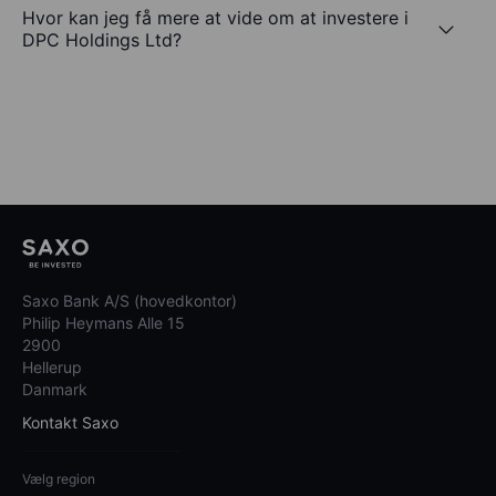
Hvor kan jeg få mere at vide om at investere i
DPC Holdings Ltd?
Saxo Bank A/S (hovedkontor)
Philip Heymans Alle 15
2900
Hellerup
Danmark
Kontakt Saxo
Vælg region