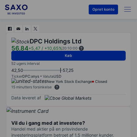
Opret konto
DPC Holdings Ltd
56,84
+5,47
/
+10,65%
20:10:00
Køb
52 ugers interval
42,50
57,25
Ticker
DPC:xnys
Valuta
USD
New York Stock Exchange
Closed
15 minutters forsinkelse
Data leveret af
Vil du i gang med at investere?
Handel med aktier på en prisvindende
investeringsplatform betroet af 1,5 millioner kunder.