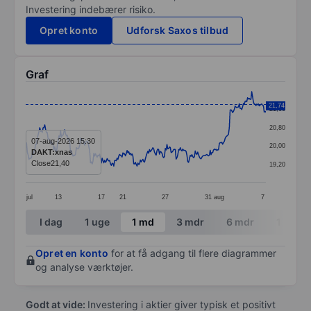
Investering indebærer risiko.
Opret konto
Udforsk Saxos tilbud
Graf
Chart
21,74
21,60
Line chart with 290 data points.
20,80
The chart has 1 X axis displaying categories.
07-aug-2026 15:30
20,00
DAKT:xnas
The chart has 1 Y axis displaying values. Data ranges
Close
21,40
19,20
jul
13
17
21
27
31
aug
7
End of interactive chart.
I dag
1 uge
1 md
3 mdr
6 mdr
1 år
Opret en konto
for at få adgang til flere diagrammer
og analyse værktøjer.
Godt at vide:
Investering i aktier giver typisk et positivt