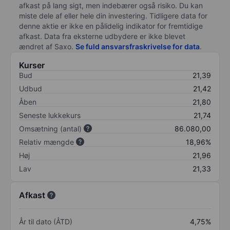
afkast på lang sigt, men indebærer også risiko. Du kan
miste dele af eller hele din investering. Tidligere data for
denne aktie er ikke en pålidelig indikator for fremtidige
afkast. Data fra eksterne udbydere er ikke blevet
ændret af
Saxo
.
Se fuld ansvarsfraskrivelse for data
.
Kurser
Bud
21,39
Udbud
21,42
Åben
21,80
Seneste lukkekurs
21,74
Omsætning (antal)
86.080,00
Relativ mængde
18,96%
Høj
21,96
Lav
21,33
Afkast
År til dato (ÅTD)
4,75%