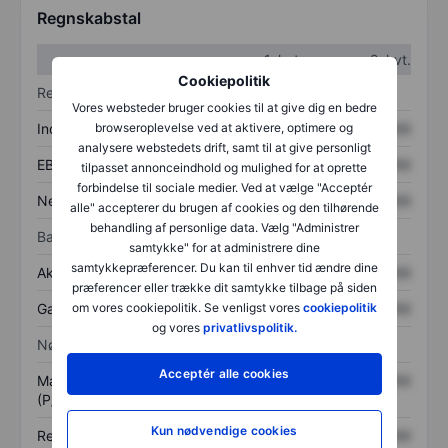
Regnskabstal
1. kvt.
2. kvt.
Cookiepolitik
Resultatopgørelse
Vores websteder bruger cookies til at give dig en bedre
Indtægter
XXXXXXX
XXXXXXX
browseroplevelse ved at aktivere, optimere og
analysere webstedets drift, samt til at give personligt
EBITDA
XXXXXXX
XXXXXXX
tilpasset annonceindhold og mulighed for at oprette
forbindelse til sociale medier. Ved at vælge "Acceptér
Nettoresultat
XXXXXXX
XXXXXXX
alle" accepterer du brugen af cookies og den tilhørende
behandling af personlige data. Vælg "Administrer
Balance
samtykke" for at administrere dine
samtykkepræferencer. Du kan til enhver tid ændre dine
Aktiver i alt
XXXXXXX
XXXXXXX
præferencer eller trække dit samtykke tilbage på siden
Gæld
XXXXXXX
XXXXXXX
om vores cookiepolitik. Se venligst vores
cookiepolitik
og vores
privatlivspolitik.
Nøgletal
Acceptér alle cookies
Markedsværdi/omsætning
XXXXXXX
XXXXXXX
(P/S)
Kun nødvendige cookies
Resultat pr. aktie (EPS)
XXXXXXX
XXXXXXX