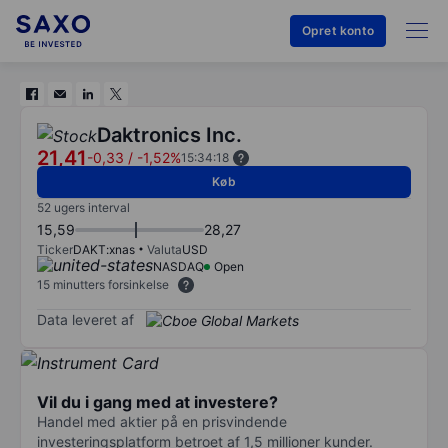
Opret konto
Daktronics Inc.
21,41
-0,33
/
-1,52%
15:34:18
Køb
52 ugers interval
15,59
28,27
Ticker
DAKT:xnas
Valuta
USD
NASDAQ
Open
15 minutters forsinkelse
Data leveret af
Vil du i gang med at investere?
Handel med aktier på en prisvindende
investeringsplatform betroet af 1,5 millioner kunder.