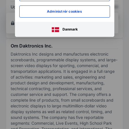
Udbytte pr. aktie
XXXXXXX
XXXXXXX
Administrér cookies
Afkast af egenkapital
XXXXXXX
XXXXXXX
Opret konto
for at få adgang til flere diagrammer
og analyse værktøjer.
Danmark
Om Daktronics Inc.
Daktronics Inc designs and manufactures electronic
scoreboards, programmable display systems, and large-
screen video displays for sporting, commercial, and
transportation applications. It is engaged in a full range
of activities: marketing and sales, engineering and
product design and development, manufacturing,
technical contracting, professional services, and
customer service and support. The company offers a
complete line of products, from small scoreboards and
electronic displays to large multimillion-dollar video
display systems as well as related control, timing, and
sound systems. The company has five reportable
segments: Commercial, Live Events, High School Park
and Recreation, Transportation, and International. The