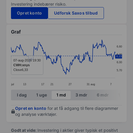
Investering indebærer risiko.
Opret konto
Udforsk Saxos tilbud
Graf
Chart
6,60
Line chart with 299 data points.
6,30
6,23
The chart has 1 X axis displaying categories.
07-aug-2026 19:30
6,00
CWH:xnys
The chart has 1 Y axis displaying values. Data ranges 
Close
6,33
5,70
jul
13
17
21
27
31
aug
7
End of interactive chart.
I dag
1 uge
1 md
3 mdr
6 mdr
1 år
Opret en konto
for at få adgang til flere diagrammer
og analyse værktøjer.
Godt at vide:
Investering i aktier giver typisk et positivt