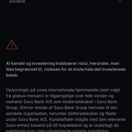
Juridisk
Al handel og investering indebærer risici, herunder, men
ikke begrænset til, risikoen for at miste hele det investerede
beløb.
Oplysninger på vores internationale hjemmeside (som valgt
fra globus-menuen) er tilgængelige over hele verden og
vedrører Saxo Bank A/S som moderselskabet i Saxo Bank
Group. Enhver omtale af Saxo Bank Group henviser til den
samlede organisation, herunder datterselskaber og filialer
under Saxo Bank A/S. Kundeaftaler indgås med den relevante
Saxo-enhed baseret på dit bopælsland og er underlagt de
gældende love i den pågældende enheds jurisdiktion.