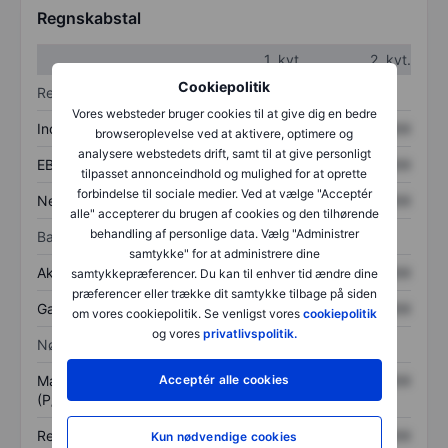
Regnskabstal
1. kvt.
2. kvt.
Cookiepolitik
Resultatopgørelse
Vores websteder bruger cookies til at give dig en bedre
Indtægter
XXXXXXX
XXXXXXX
browseroplevelse ved at aktivere, optimere og
analysere webstedets drift, samt til at give personligt
EBITDA
XXXXXXX
XXXXXXX
tilpasset annonceindhold og mulighed for at oprette
forbindelse til sociale medier. Ved at vælge "Acceptér
Nettoresultat
XXXXXXX
XXXXXXX
alle" accepterer du brugen af cookies og den tilhørende
behandling af personlige data. Vælg "Administrer
Balance
samtykke" for at administrere dine
Aktiver i alt
XXXXXXX
XXXXXXX
samtykkepræferencer. Du kan til enhver tid ændre dine
præferencer eller trække dit samtykke tilbage på siden
Gæld
XXXXXXX
XXXXXXX
om vores cookiepolitik. Se venligst vores
cookiepolitik
og vores
privatlivspolitik.
Nøgletal
Markedsværdi/omsætning
XXXXXXX
XXXXXXX
Acceptér alle cookies
(P/S)
Resultat pr. aktie (EPS)
XXXXXXX
XXXXXXX
Kun nødvendige cookies