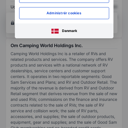
Udbytte pr. aktie
XXXXXXX
XXXXXXX
Administrér cookies
Afkast af egenkapital
XXXXXXX
XXXXXXX
Opret konto
for at få adgang til flere diagrammer
og analyse værktøjer.
Danmark
Om Camping World Holdings Inc.
Camping World Holdings Inc is a retailer of RVs and
related products and services. The company offers RV
products and services with a national network of RV
dealerships, service centers and customer support
centers. It operates in two reportable segments: Good
Sam Services and Plans; and RV and Outdoor Retail. The
majority of the revenue is derived from RV and Outdoor
Retail segment that derives revenue from the sale of new
and used RVs; commissions on the finance and insurance
contracts related to the sale of RVs; the sale of RV
service and collision work; the sale of RV parts,
accessories, and supplies; the sale of outdoor products,
equipment, gear and supplies; and the sale of Good Sam
Club memberships and co-branded credit cards.