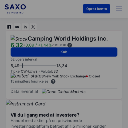
Opret konto
Camping World Holdings Inc.
6,32
+0,09
/
+1,44%
20:10:00
Køb
52 ugers interval
5,49
18,34
Ticker
CWH:xnys
Valuta
USD
New York Stock Exchange
Closed
15 minutters forsinkelse
Data leveret af
Vil du i gang med at investere?
Handel med aktier på en prisvindende
investeringsplatform betroet af 1,5 millioner kunder.