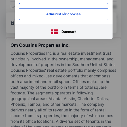
Udbytte pr. aktie
XXXXXXX
XXXXXXX
Administrér cookies
Afkast af egenkapital
XXXXXXX
XXXXXXX
Opret konto
for at få adgang til flere diagrammer
og analyse værktøjer.
Danmark
Om Cousins Properties Inc.
Cousins Properties Inc is a real estate investment trust
principally involved in the ownership, management, and
development of properties in the Southern United States.
Cousins Properties' real estate portfolio mainly comprises
offices and mixed-use developments that encompass
both apartment and retail space. Offices make up the
vast majority of the portfolio in terms of total square
footage. The segments operates in following
geographical areas: Atlanta, Austin, Charlotte, Dallas,
Phoenix, Tampa, and other markets. The company
derives nearly all of its revenue in the form of rental
income from its properties, the majority of which comes
from its office locations. A diverse set of tenants in the
cities of Houston and Atlanta represent the company's