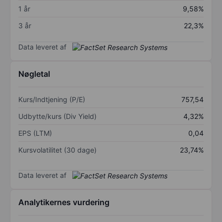
1 år
9,58%
3 år
22,3%
Data leveret af
Nøgletal
Kurs/Indtjening (P/E)
757,54
Udbytte/kurs (Div Yield)
4,32%
EPS (LTM)
0,04
Kursvolatilitet (30 dage)
23,74%
Data leveret af
Analytikernes vurdering