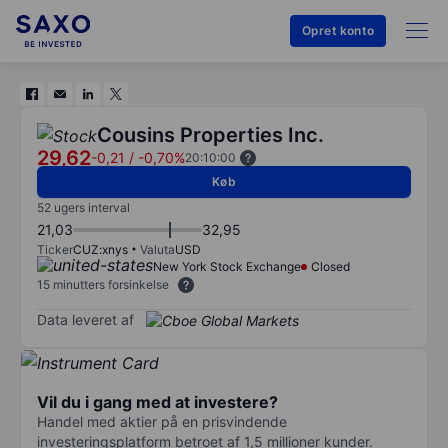
Opret konto
Cousins Properties Inc.
29,62
-0,21
/
-0,70%
20:10:00
Køb
52 ugers interval
21,03
32,95
Ticker
CUZ:xnys
Valuta
USD
New York Stock Exchange
Closed
15 minutters forsinkelse
Data leveret af
Vil du i gang med at investere?
Handel med aktier på en prisvindende
investeringsplatform betroet af 1,5 millioner kunder.