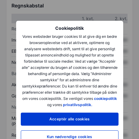
Regnskabstal
1. kvt.
2. kvt.
Cookiepolitik
Resultatopgørelse
Vores websteder bruger cookies til at give dig en bedre
Indtægter
XXXXXXX
XXXXXXX
browseroplevelse ved at aktivere, optimere og
analysere webstedets drift, samt til at give personligt
EBITDA
XXXXXXX
XXXXXXX
tilpasset annonceindhold og mulighed for at oprette
forbindelse til sociale medier. Ved at vælge "Acceptér
Nettoresultat
XXXXXXX
XXXXXXX
alle" accepterer du brugen af cookies og den tilhørende
Balance
behandling af personlige data. Vælg "Administrer
samtykke" for at administrere dine
Aktiver i alt
XXXXXXX
XXXXXXX
samtykkepræferencer. Du kan til enhver tid ændre dine
præferencer eller trække dit samtykke tilbage på siden
Gæld
XXXXXXX
XXXXXXX
om vores cookiepolitik. Se venligst vores
cookiepolitik
og vores
privatlivspolitik.
Nøgletal
Markedsværdi/omsætning
XXXXXXX
XXXXXXX
Acceptér alle cookies
(P/S)
Resultat pr. aktie (EPS)
XXXXXXX
XXXXXXX
Kun nødvendige cookies