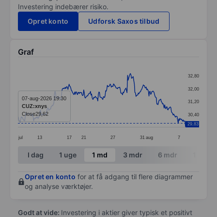
Investering indebærer risiko.
Opret konto
Udforsk Saxos tilbud
Graf
Chart
32,80
Line chart with 299 data points.
32,00
The chart has 1 X axis displaying categories.
07-aug-2026 19:30
31,20
CUZ:xnys
The chart has 1 Y axis displaying values. Data ranges
Close
29,62
30,40
29,83
jul
13
17
21
27
31
aug
7
End of interactive chart.
I dag
1 uge
1 md
3 mdr
6 mdr
1 år
Opret en konto
for at få adgang til flere diagrammer
og analyse værktøjer.
Godt at vide:
Investering i aktier giver typisk et positivt