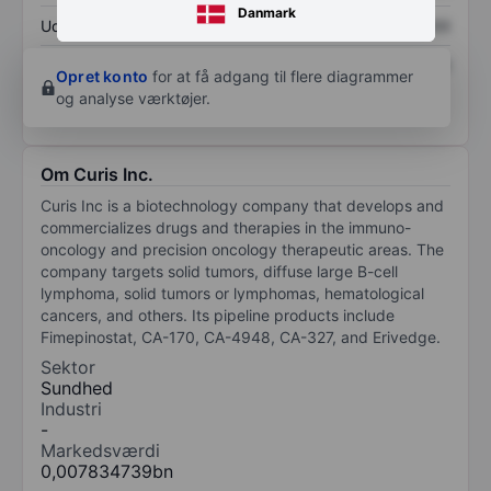
Danmark
Udbytte pr. aktie
XXXXXXX
XXXXXXX
Afkast af egenkapital
XXXXXXX
XXXXXXX
Opret konto
for at få adgang til flere diagrammer
og analyse værktøjer.
Om Curis Inc.
Curis Inc is a biotechnology company that develops and
commercializes drugs and therapies in the immuno-
oncology and precision oncology therapeutic areas. The
company targets solid tumors, diffuse large B-cell
lymphoma, solid tumors or lymphomas, hematological
cancers, and others. Its pipeline products include
Fimepinostat, CA-170, CA-4948, CA-327, and Erivedge.
Sektor
Sundhed
Industri
-
Markedsværdi
0,007834739bn