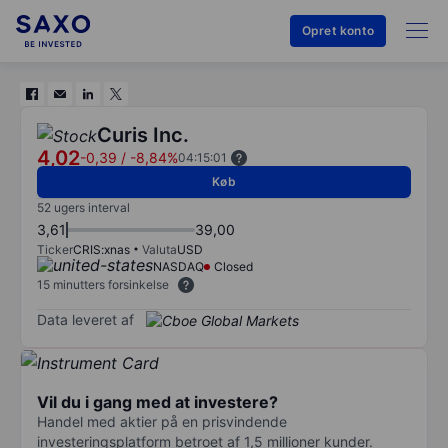
Opret konto
Curis Inc.
4,02
-0,39
/
-8,84%
04:15:01
Køb
52 ugers interval
3,61
39,00
Ticker
CRIS:xnas
Valuta
USD
NASDAQ
Closed
15 minutters forsinkelse
Data leveret af
Vil du i gang med at investere?
Handel med aktier på en prisvindende
investeringsplatform betroet af 1,5 millioner kunder.