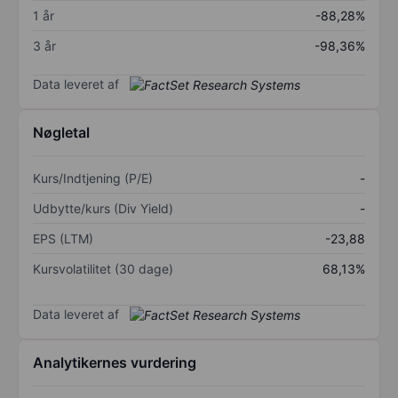
1 år
-88,28%
3 år
-98,36%
Data leveret af
Nøgletal
Kurs/Indtjening (P/E)
-
Udbytte/kurs (Div Yield)
-
EPS (LTM)
-23,88
Kursvolatilitet (30 dage)
68,13%
Data leveret af
Analytikernes vurdering