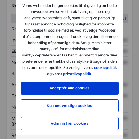
Regnskabstal
Vores websteder bruger cookies til at give dig en bedre
browseroplevelse ved at aktivere, optimere og
analysere webstedets drift, samt til at give personligt
1. kvt.
2. kvt.
tilpasset annonceindhold og mulighed for at oprette
Resultatopgørelse
forbindelse til sociale medier. Ved at vælge "Acceptér
alle" accepterer du brugen af cookies og den tilhørende
Indtægter
XXXXXXX
XXXXXXX
behandling af personlige data. Vælg "Administrer
samtykke" for at administrere dine
EBITDA
XXXXXXX
XXXXXXX
samtykkepræferencer. Du kan til enhver tid ændre dine
præferencer eller trække dit samtykke tilbage på siden
Nettoresultat
XXXXXXX
XXXXXXX
om vores cookiepolitik. Se venligst vores
cookiepolitik
Balance
og vores
privatlivspolitik.
Aktiver i alt
XXXXXXX
XXXXXXX
Acceptér alle cookies
Gæld
XXXXXXX
XXXXXXX
Kun nødvendige cookies
Nøgletal
Markedsværdi/omsætning
XXXXXXX
XXXXXXX
Administrér cookies
(P/S)
Resultat pr. aktie (EPS)
XXXXXXX
XXXXXXX