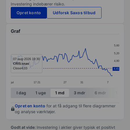
Investering indebærer risiko.
Opret konto
Udforsk Saxos tilbud
Graf
Chart
5,60
Line chart with 110 data points.
5,20
The chart has 1 X axis displaying categories.
07-aug-2026 19:30
4,80
CRIS:xnas
The chart has 1 Y axis displaying values. Data ranges 
Close
4,03
4,41
4,40
jul
17
21
27
31
7
End of interactive chart.
I dag
1 uge
1 md
3 mdr
6 mdr
1 år
Opret en konto
for at få adgang til flere diagrammer
og analyse værktøjer.
Godt at vide:
Investering i aktier giver typisk et positivt