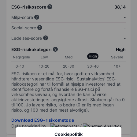
ESG-risikoscore
38,14
Miljø-score
-
Social-score
-
Ledelses-score
-
ESG-risikokategori
High
High
Negligible
Low
Med
Severe
0-10
10-20
20-30
30-40
40+
ESG-risikoen er et mål for, hvor godt en virksomhed
håndterer væsentlige ESG-risici. Sustainalytics’ ESG-
risikokategori har til formål at hjælpe investorer med at
identificere og forstå finansielle ESG-risici på
virksomhedsniveau, og hvordan de kan påvirke
aktieinvesteringers langsigtede afkast. Skalaen går fra 0
til 100. Jo lavere risiko, jo bedre (0 er lig med ingen
risiko, og 100 med den mest alvorlige).
Download ESG-risikometode
Data provided by
/
Cookiepolitik