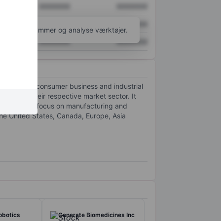
XXXXXXX
XXXXXXX
XXXXXXX
XXXXXXX
l flere diagrammer og analyse værktøjer.
XXXXXXX
XXXXXXX
ps: branded consumer business and industrial
name in their respective market sector. It
sinesses that focus on manufacturing and
 the United States, Canada, Europe, Asia
obotics
Generate Biomedicines Inc