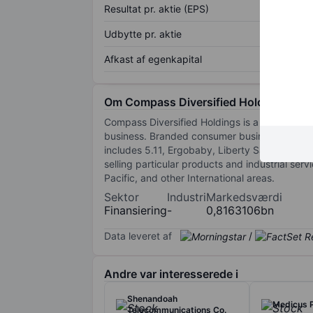
Resultat pr. aktie (EPS)
Udbytte pr. aktie
Afkast af egenkapital
Om Compass Diversified Holdings
Compass Diversified Holdings is a diversifie
business. Branded consumer businesses are cha
includes 5.11, Ergobaby, Liberty Safe, and Ve
selling particular products and industrial se
Pacific, and other International areas.
Sektor
Industri
Markedsværdi
Finansiering
-
0,8163106bn
Data leveret af
/
Andre var interesserede i
Shenandoah
Medicus 
Telecommunications Co.