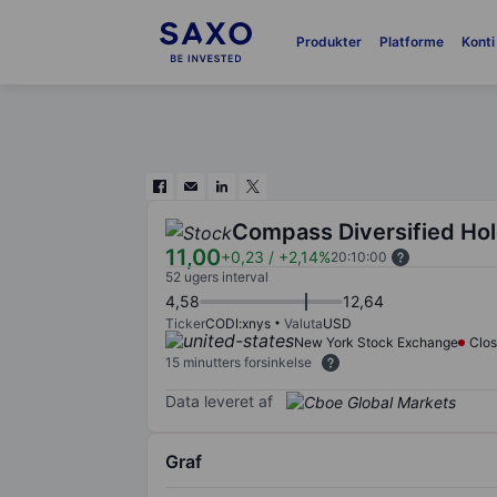
Produkter
Platforme
Konti
Compass Diversified Ho
11,00
+0,23
/
+2,14%
20:10:00
52 ugers interval
4,58
12,64
Ticker
CODI:xnys
Valuta
USD
New York Stock Exchange
Clo
15 minutters forsinkelse
Data leveret af
Graf
Chart