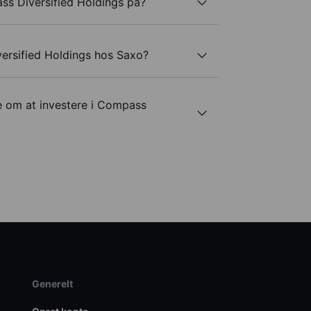
ss Diversified Holdings på?
ersified Holdings hos Saxo?
e om at investere i Compass
Generelt