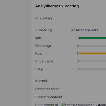
Analytikernes vurdering
Gns. rating
Vurdering
Antal analytikere
Køb
3
Overvægt
0
Hold
3
Undervægt
0
Sælg
0
Kursmål
Forventet afkast
Senest opdateret
Data leveret af