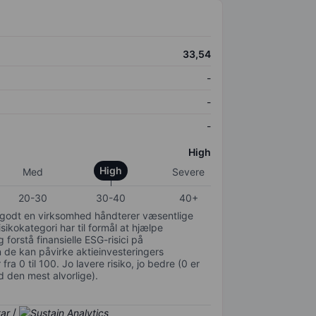
33,54
-
-
-
High
High
Med
Severe
20-30
30-40
40+
or godt en virksomhed håndterer væsentlige
isikokategori har til formål at hjælpe
 forstå finansielle ESG-risici på
de kan påvirke aktieinvesteringers
ra 0 til 100. Jo lavere risiko, jo bedre (0 er
d den mest alvorlige).
/