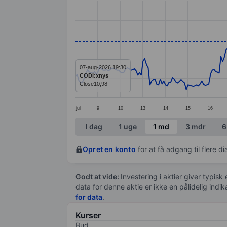
Line chart with 299 data points.
The chart has 1 X axis displaying categ
The chart has 1 Y axis displaying values
07-aug-2026 19:30
CODI:xnys
Close
10,98
jul
9
10
13
14
15
16
End of interactive chart.
I dag
1 uge
1 md
3 mdr
6
Opret en konto
for at få adgang til flere 
Godt at vide:
Investering i aktier giver typisk
data for denne aktie er ikke en pålidelig indi
for data
.
Kurser
Bud