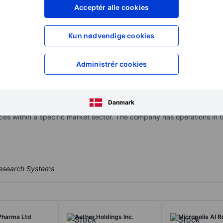
XXXXXXX
XXXXXXX
Acceptér alle cookies
XXXXXXX
XXXXXXX
Opret konto
for at få adgang ti
Kun nødvendige cookies
XXXXXXX
XXXXXXX
Administrér cookies
d business conglomerate based in the United States having two grou
racterized as those businesses that capitalize on a valuable brand 
Danmark
locity Outdoor. Industrial businesses are characterized as those bu
rvices within a specific market sector. The company has operations in
Pharma Ltd
Aether Holdings Inc.
Micropolis AI R