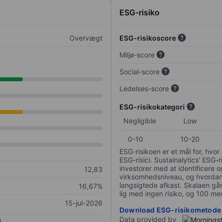
ESG-risiko
Overvægt
ESG-risikoscore
Miljø-score
Social-score
Ledelses-score
ESG-risikokategori
Negligible
Low
0-10
10-20
ESG-risikoen er et mål for, hv
ESG-risici. Sustainalytics’ ESG-r
investorer med at identificere og
12,83
virksomhedsniveau, og hvordan 
langsigtede afkast. Skalaen går f
16,67%
lig med ingen risiko, og 100 me
15-jul-2026
Download ESG-risikometode
Data provided by