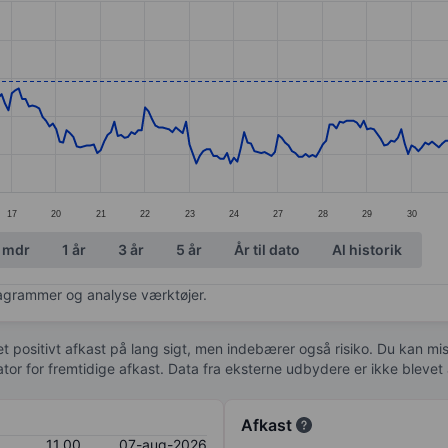
ories.
. Data ranges from 9.76 to 11.11.
17
20
21
22
23
24
27
28
29
30
 mdr
1 år
3 år
5 år
År til dato
Al historik
diagrammer og analyse værktøjer.
 et positivt afkast på lang sigt, men indebærer også risiko. Du kan mist
kator for fremtidige afkast. Data fra eksterne udbydere er ikke bleve
Afkast
11,00
07-aug-2026