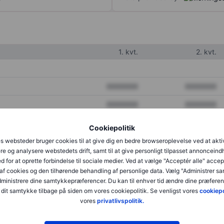
1. kvt.
2. kvt.
XXXXXXX
XXXXXXX
XXXXXXX
XXXXXXX
XXXXXXX
XXXXXXX
Cookiepolitik
s websteder bruger cookies til at give dig en bedre browseroplevelse ved at akti
re og analysere webstedets drift, samt til at give personligt tilpasset annonceind
XXXXXXX
XXXXXXX
d for at oprette forbindelse til sociale medier. Ved at vælge "Acceptér alle" accep
af cookies og den tilhørende behandling af personlige data. Vælg "Administrer s
XXXXXXX
XXXXXXX
administrere dine samtykkepræferencer. Du kan til enhver tid ændre dine præferenc
dit samtykke tilbage på siden om vores cookiepolitik. Se venligst vores
cookiepo
vores
privatlivspolitik.
XXXXXXX
XXXXXXX