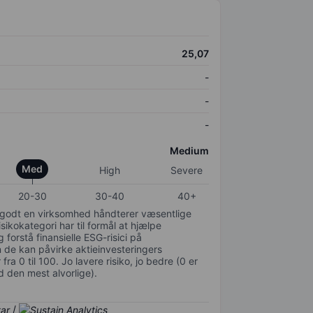
25,07
-
-
-
Medium
Med
High
Severe
20-30
30-40
40+
or godt en virksomhed håndterer væsentlige
isikokategori har til formål at hjælpe
 forstå finansielle ESG-risici på
de kan påvirke aktieinvesteringers
ra 0 til 100. Jo lavere risiko, jo bedre (0 er
d den mest alvorlige).
/