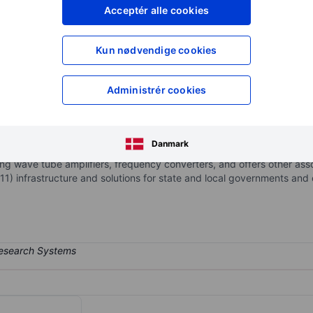
XXXXXXX
XXXXXXX
Acceptér alle cookies
XXXXXXX
XXXXXXX
Opret konto
for at få adgang ti
Kun nødvendige cookies
XXXXXXX
XXXXXXX
Administrér cookies
p.
r of communications technology and solutions. It operates in two r
pany's Satellite and Space Communications segment, which generat
Danmark
ier technologies, troposcatter technologies, cybersecurity training
ng wave tube amplifiers, frequency converters, and offers other ass
) infrastructure and solutions for state and local governments and 