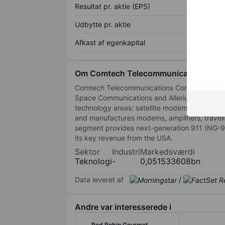
Resultat pr. aktie (EPS)
Udbytte pr. aktie
Afkast af egenkapital
Om Comtech Telecommunications Cor
Comtech Telecommunications Corp is a provide
Space Communications and Allerium. The com
technology areas: satellite modem and amplif
and manufactures modems, amplifiers, traveli
segment provides next-generation 911 (NG-911
its key revenue from the USA.
Sektor
Industri
Markedsværdi
Teknologi
-
0,051533608bn
Data leveret af
/
Andre var interesserede i
Red Robin Gourmet