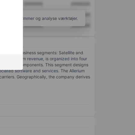
XXXXXXX
XXXXXXX
XXXXXXX
XXXXXXX
l flere diagrammer og analyse værktøjer.
XXXXXXX
XXXXXXX
eportable business segments: Satellite and
es maximum revenue, is organized into four
, and space components. This segment designs
ociated software and services. The Allerium
carriers. Geographically, the company derives