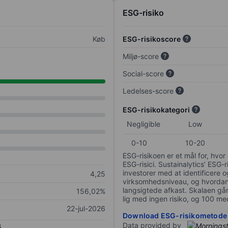
ESG-risiko
Køb
ESG-risikoscore
Miljø-score
Social-score
Ledelses-score
ESG-risikokategori
Negligible
Low
0-10
10-20
ESG-risikoen er et mål for, hv
ESG-risici. Sustainalytics’ ESG-r
investorer med at identificere og
4,25
virksomhedsniveau, og hvordan 
langsigtede afkast. Skalaen går f
156,02%
lig med ingen risiko, og 100 me
22-jul-2026
Download ESG-risikometode
Data provided by