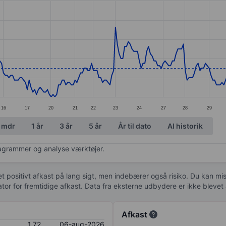
ories.
. Data ranges from 1.6 to 1.96.
16
17
20
21
22
23
24
27
28
29
 mdr
1 år
3 år
5 år
År til dato
Al historik
diagrammer og analyse værktøjer.
 et positivt afkast på lang sigt, men indebærer også risiko. Du kan mist
kator for fremtidige afkast. Data fra eksterne udbydere er ikke bleve
Afkast
1,72
06-aug-2026