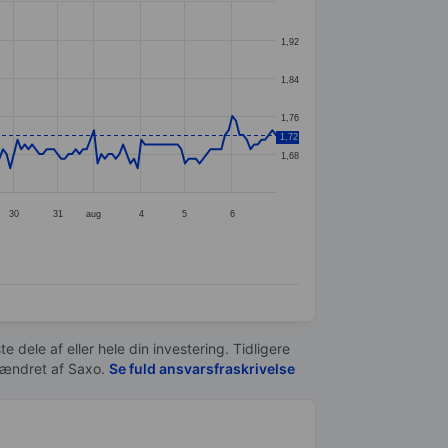
1,92
1,84
1,76
1,72
1,68
30
31
aug
4
5
6
e dele af eller hele din investering. Tidligere
t ændret af
Saxo
.
Se fuld ansvarsfraskrivelse