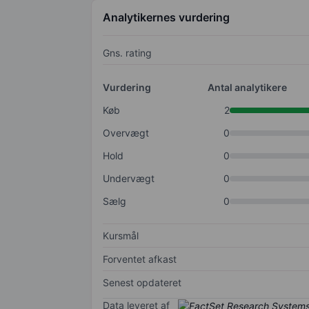
Analytikernes vurdering
Gns. rating
Vurdering
Antal analytikere
Køb
2
Overvægt
0
Hold
0
Undervægt
0
Sælg
0
Kursmål
Forventet afkast
Senest opdateret
Data leveret af