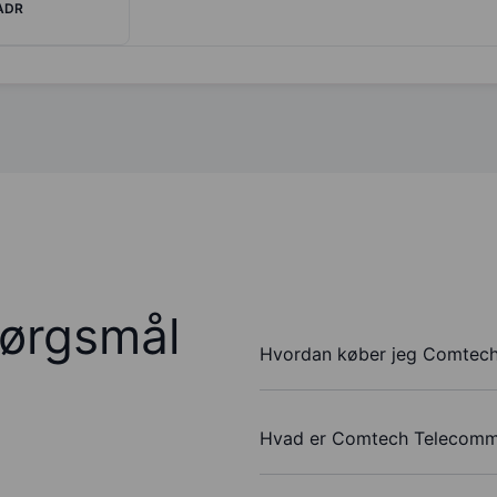
 ADR
pørgsmål
Hvordan køber jeg Comtech
Hvad er Comtech Telecommu