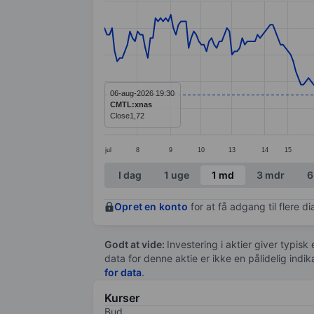
Line chart with 282 data points.
The chart has 1 X axis displaying categ
The chart has 1 Y axis displaying values
06-aug-2026 19:30
CMTL:xnas
Close
1,72
jul
8
9
10
13
14
15
End of interactive chart.
I dag
1 uge
1 md
3 mdr
6
Opret en konto
for at få adgang til flere 
Godt at vide:
Investering i aktier giver typisk
data for denne aktie er ikke en pålidelig indi
for data
.
Kurser
Bud