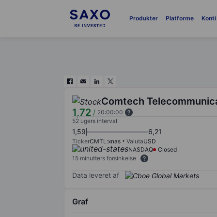
Produkter
Platforme
Konti
Comtech Telecommunica
1,72
/
20:00:00
52 ugers interval
1,59
6,21
Ticker
CMTL:xnas
Valuta
USD
NASDAQ
Closed
15 minutters forsinkelse
Data leveret af
Graf
Chart