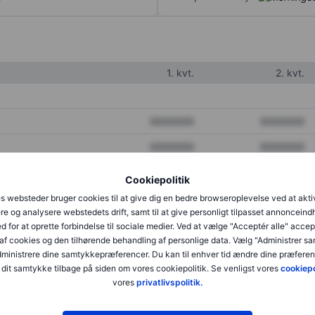
1. kvt.
2. kvt.
XXXXXXX
XXXXXXX
XXXXXXX
XXXXXXX
XXXXXXX
XXXXXXX
Cookiepolitik
s websteder bruger cookies til at give dig en bedre browseroplevelse ved at akti
re og analysere webstedets drift, samt til at give personligt tilpasset annonceind
XXXXXXX
XXXXXXX
d for at oprette forbindelse til sociale medier. Ved at vælge "Acceptér alle" accep
af cookies og den tilhørende behandling af personlige data. Vælg "Administrer s
XXXXXXX
XXXXXXX
administrere dine samtykkepræferencer. Du kan til enhver tid ændre dine præferenc
dit samtykke tilbage på siden om vores cookiepolitik. Se venligst vores
cookiepo
vores
privatlivspolitik.
XXXXXXX
XXXXXXX