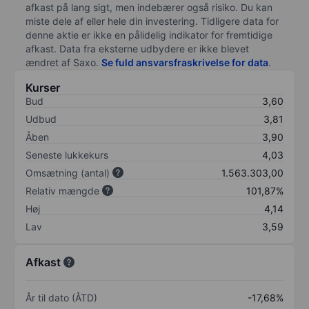
afkast på lang sigt, men indebærer også risiko. Du kan
miste dele af eller hele din investering. Tidligere data for
denne aktie er ikke en pålidelig indikator for fremtidige
afkast. Data fra eksterne udbydere er ikke blevet
ændret af
Saxo
.
Se fuld ansvarsfraskrivelse for data
.
Kurser
Bud
3,60
Udbud
3,81
Åben
3,90
Seneste lukkekurs
4,03
Omsætning (antal)
1.563.303,00
Relativ mængde
101,87%
Høj
4,14
Lav
3,59
Afkast
År til dato (ÅTD)
-17,68%