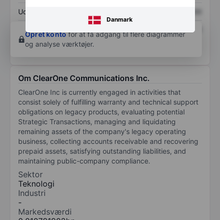
Udbytte pr. aktie
XXXXXXX
XXXXXXX
Danmark
Afkast af egenkapital
XXXXXXX
XXXXXXX
Opret konto
for at få adgang til flere diagrammer
og analyse værktøjer.
Om ClearOne Communications Inc.
ClearOne Inc is currently engaged in activities that
consist solely of fulfilling warranty and technical support
obligations on legacy products, evaluating potential
Strategic Transactions, managing and liquidating
remaining assets of the company's legacy operating
business, collecting accounts receivable and recovering
prepaid assets, satisfying outstanding liabilities, and
maintaining public-company compliance.
Sektor
Teknologi
Industri
-
Markedsværdi