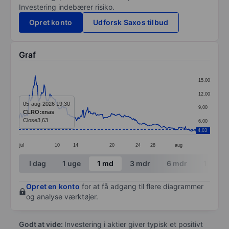
Investering indebærer risiko.
Opret konto
Udforsk Saxos tilbud
Graf
Chart
15,00
Line chart with 240 data points.
12,00
The chart has 1 X axis displaying categories.
05-aug-2026 19:30
9,00
CLRO:xnas
The chart has 1 Y axis displaying values. Data ranges 
Close
3,63
6,00
4,03
jul
10
14
20
24
28
aug
End of interactive chart.
I dag
1 uge
1 md
3 mdr
6 mdr
1 år
Opret en konto
for at få adgang til flere diagrammer
og analyse værktøjer.
Godt at vide:
Investering i aktier giver typisk et positivt