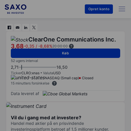
Opret konto
ClearOne Communications Inc.
3,68
-0,35
/
-8,68%
20:00:00
Køb
52 ugers interval
2,71
16,50
Ticker
CLRO:xnas
Valuta
USD
NASDAQ (Small cap)
Closed
15 minutters forsinkelse
Data leveret af
Vil du i gang med at investere?
Handel med aktier på en prisvindende
investeringsplatform betroet af 1,5 millioner kunder.