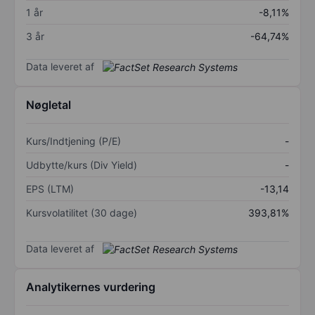
1 år
-8,11%
3 år
-64,74%
Data leveret af
Nøgletal
Kurs/Indtjening (P/E)
-
Udbytte/kurs (Div Yield)
-
EPS (LTM)
-13,14
Kursvolatilitet (30 dage)
393,81%
Data leveret af
Analytikernes vurdering