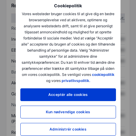
Regnskabstal
Cookiepolitik
Vores websteder bruger cookies til at give dig en bedre
1. kvt.
2. kvt.
browseroplevelse ved at aktivere, optimere og
analysere webstedets drift, samt til at give personligt
Resultatopgørelse
tilpasset annonceindhold og mulighed for at oprette
forbindelse til sociale medier. Ved at vælge "Acceptér
Indtægter
XXXXXXX
XXXXXXX
alle" accepterer du brugen af cookies og den tilhørende
EBITDA
XXXXXXX
XXXXXXX
behandling af personlige data. Vælg "Administrer
samtykke" for at administrere dine
Nettoresultat
XXXXXXX
XXXXXXX
samtykkepræferencer. Du kan til enhver tid ændre dine
præferencer eller trække dit samtykke tilbage på siden
Balance
om vores cookiepolitik. Se venligst vores
cookiepolitik
og vores
privatlivspolitik.
Aktiver i alt
XXXXXXX
XXXXXXX
Gæld
XXXXXXX
XXXXXXX
Acceptér alle cookies
Nøgletal
Kun nødvendige cookies
Markedsværdi/omsætning
XXXXXXX
XXXXXXX
(P/S)
Administrér cookies
Resultat pr. aktie (EPS)
XXXXXXX
XXXXXXX