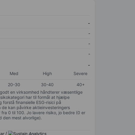
-
-
-
-
-
Med
High
Severe
20-30
30-40
40+
or godt en virksomhed håndterer væsentlige
isikokategori har til formål at hjælpe
 forstå finansielle ESG-risici på
de kan påvirke aktieinvesteringers
ra 0 til 100. Jo lavere risiko, jo bedre (0 er
d den mest alvorlige).
/