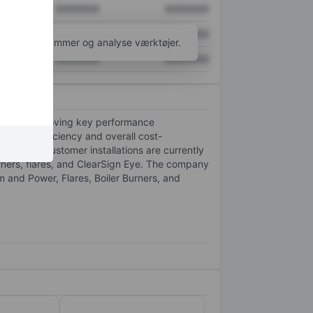
XXXXXXX
XXXXXXX
XXXXXXX
XXXXXXX
l flere diagrammer og analyse værktøjer.
XXXXXXX
XXXXXXX
ion and improving key performance
 energy efficiency and overall cost-
 and first customer installations are currently
rners, flares, and ClearSign Eye. The company
and Power, Flares, Boiler Burners, and