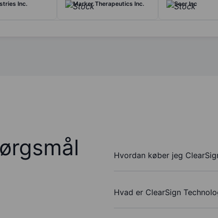
tries Inc.
Marker Therapeutics Inc.
Seer Inc
pørgsmål
Hvordan køber jeg ClearSig
Hvad er ClearSign Technolog