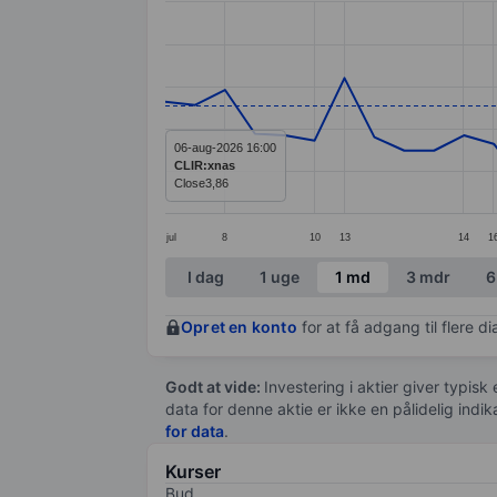
Line chart with 39 data points.
The chart has 1 X axis displaying categ
The chart has 1 Y axis displaying value
06-aug-2026 16:00
CLIR:xnas
Close
3,86
jul
8
10
13
14
1
End of interactive chart.
I dag
1 uge
1 md
3 mdr
6
Opret en konto
for at få adgang til flere 
Godt at vide:
Investering i aktier giver typisk
data for denne aktie er ikke en pålidelig indi
for data
.
Kurser
Bud