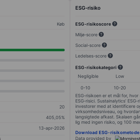
ESG-risiko
Køb
ESG-risikoscore
Miljø-score
Social-score
Ledelses-score
ESG-risikokategori
Negligible
Low
0-10
10-20
ESG-risikoen er et mål for, hv
ESG-risici. Sustainalytics’ ESG-r
investorer med at identificere og
20
virksomhedsniveau, og hvordan 
langsigtede afkast. Skalaen går f
405,05%
lig med ingen risiko, og 100 me
13-apr-2026
Download ESG-risikometode
Data provided by