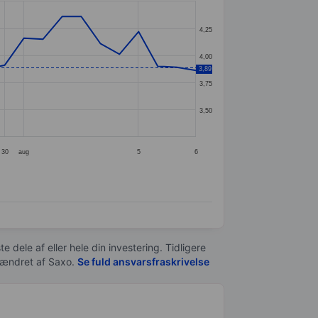
4,25
4,00
3,89
3,75
3,50
30
aug
5
6
e dele af eller hele din investering. Tidligere
t ændret af
Saxo
.
Se fuld ansvarsfraskrivelse