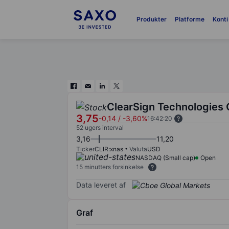
Produkter
Platforme
Konti
ClearSign Technologies 
3,75
-0,14
/
-3,60%
16:42:20
52 ugers interval
3,16
11,20
Ticker
CLIR:xnas
Valuta
USD
NASDAQ (Small cap)
Open
15 minutters forsinkelse
Data leveret af
Graf
Chart