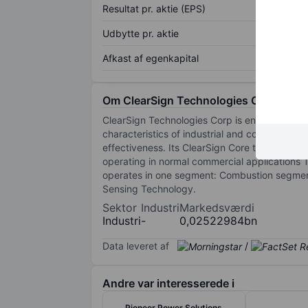
Resultat pr. aktie (EPS)
Udbytte pr. aktie
Afkast af egenkapital
Om ClearSign Technologies Corp.
ClearSign Technologies Corp is engaged in d
characteristics of industrial and commercial 
effectiveness. Its ClearSign Core technology ha
operating in normal commercial applications 
operates in one segment: Combustion segment
Sensing Technology.
Sektor
Industri
Markedsværdi
Industri
-
0,02522984bn
Data leveret af
/
Andre var interesserede i
Pioneer Power Solutions