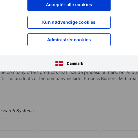
XXXXXXX
XXXXXXX
Acceptér alle cookies
XXXXXXX
XXXXXXX
Opret konto
for at få adgang ti
Kun nødvendige cookies
XXXXXXX
XXXXXXX
Administrér cookies
esigning and develop technologies for the purpose of decarbonizat
combustion systems, including emission and operational performance,
Danmark
s been proved to be in full scale industrial test furnaces and boilers
The company offers products that include process burners, boiler bu
. The products of the company include: Process Burners, Midstream 