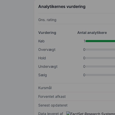
Analytikernes vurdering
Gns. rating
Vurdering
Antal analytikere
Køb
1
Overvægt
0
Hold
0
Undervægt
0
Sælg
0
Kursmål
Forventet afkast
Senest opdateret
Data leveret af