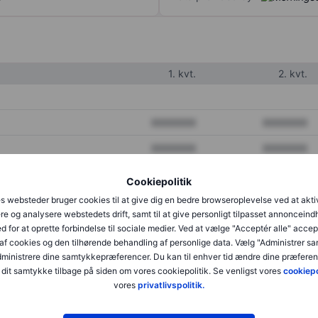
1. kvt.
2. kvt.
XXXXXXX
XXXXXXX
XXXXXXX
XXXXXXX
XXXXXXX
XXXXXXX
Cookiepolitik
s websteder bruger cookies til at give dig en bedre browseroplevelse ved at akti
re og analysere webstedets drift, samt til at give personligt tilpasset annonceind
XXXXXXX
XXXXXXX
d for at oprette forbindelse til sociale medier. Ved at vælge "Acceptér alle" accep
af cookies og den tilhørende behandling af personlige data. Vælg "Administrer s
XXXXXXX
XXXXXXX
administrere dine samtykkepræferencer. Du kan til enhver tid ændre dine præferenc
dit samtykke tilbage på siden om vores cookiepolitik. Se venligst vores
cookiepo
vores
privatlivspolitik.
XXXXXXX
XXXXXXX