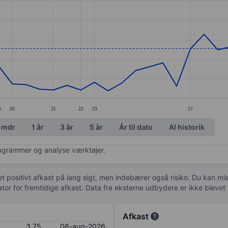
ories.
s. Data ranges from 3.34 to 4.36.
6
20
21
22
23
27
 mdr
1 år
3 år
5 år
År til dato
Al historik
diagrammer og analyse værktøjer.
 et positivt afkast på lang sigt, men indebærer også risiko. Du kan mist
kator for fremtidige afkast. Data fra eksterne udbydere er ikke bleve
Afkast
3,75
06-aug-2026