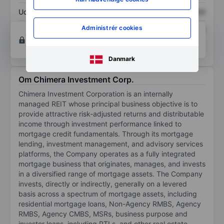
Udbytte pr. aktie
XXXXXXX
XXXXXXX
Administrér cookies
Afkast af egenkapital
XXXXXXX
XXXXXXX
Opret konto
for at få adgang til flere diagrammer
og analyse værktøjer.
Danmark
Om Chimera Investment Corp.
Chimera Investment Corporation is an internally
managed REIT whose principal business objective is to
provide attractive risk-adjusted returns and distributable
income through investment performance linked to
mortgage credit fundamentals. Through its mortgage
lending, investment management, and advisory services
platforms, the Company operates as a fully integrated
mortgage business that originates, manages, and invests
in a diversified range of mortgage assets. The Company
invests, directly or indirectly, generally on a levered
basis across a spectrum of mortgage assets, including
residential mortgage loans, Non-Agency RMBS, Agency
RMBS, Agency CMBS, MSRs, business purpose and
investor loans, including RTLs, and other real estate-