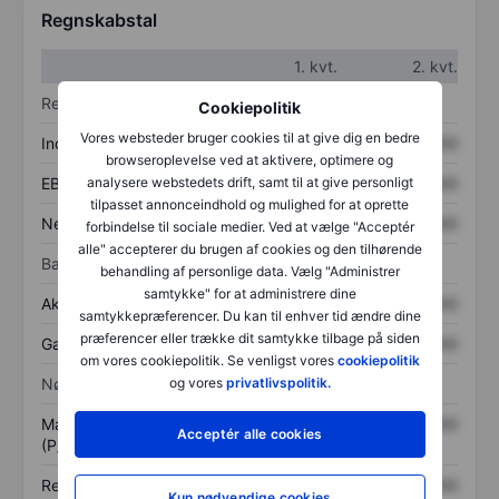
Regnskabstal
1. kvt.
2. kvt.
Resultatopgørelse
Cookiepolitik
Vores websteder bruger cookies til at give dig en bedre
Indtægter
XXXXXXX
XXXXXXX
browseroplevelse ved at aktivere, optimere og
EBITDA
XXXXXXX
XXXXXXX
analysere webstedets drift, samt til at give personligt
tilpasset annonceindhold og mulighed for at oprette
Nettoresultat
XXXXXXX
XXXXXXX
forbindelse til sociale medier. Ved at vælge "Acceptér
alle" accepterer du brugen af cookies og den tilhørende
Balance
behandling af personlige data. Vælg "Administrer
samtykke" for at administrere dine
Aktiver i alt
XXXXXXX
XXXXXXX
samtykkepræferencer. Du kan til enhver tid ændre dine
præferencer eller trække dit samtykke tilbage på siden
Gæld
XXXXXXX
XXXXXXX
om vores cookiepolitik. Se venligst vores
cookiepolitik
Nøgletal
og vores
privatlivspolitik.
Markedsværdi/omsætning
XXXXXXX
XXXXXXX
Acceptér alle cookies
(P/S)
Resultat pr. aktie (EPS)
XXXXXXX
XXXXXXX
Kun nødvendige cookies