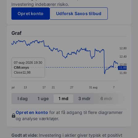
Investering indebærer risiko.
Opret konto
Udforsk Saxos tilbud
Graf
Chart
12,80
Line chart with 299 data points.
12,40
The chart has 1 X axis displaying categories.
07-aug-2026 19:30
12,00
CIM:xnys
11,86
The chart has 1 Y axis displaying values. Data ranges f
Close
11,98
11,60
jul
13
17
21
27
31
aug
7
End of interactive chart.
I dag
1 uge
1 md
3 mdr
6 mdr
1 år
Opret en konto
for at få adgang til flere diagrammer
og analyse værktøjer.
Godt at vide:
Investering i aktier giver typisk et positivt