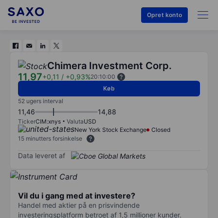
Opret konto
Chimera Investment Corp.
11,97
+0,11
/
+0,93%
20:10:00
Køb
52 ugers interval
11,46
14,88
Ticker
CIM:xnys
Valuta
USD
New York Stock Exchange
Closed
15 minutters forsinkelse
Data leveret af
Vil du i gang med at investere?
Handel med aktier på en prisvindende
investeringsplatform betroet af 1,5 millioner kunder.