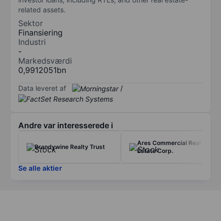
related assets.
Sektor
Finansiering
Industri
-
Markedsværdi
0,9912051bn
Data leveret af
/
Andre var interesserede i
Ares Commercial Real
Brandywine Realty Trust
Estate Corp.
Se alle aktier