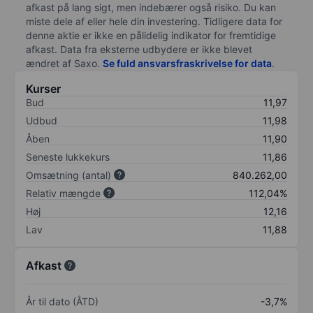
afkast på lang sigt, men indebærer også risiko. Du kan
miste dele af eller hele din investering. Tidligere data for
denne aktie er ikke en pålidelig indikator for fremtidige
afkast. Data fra eksterne udbydere er ikke blevet
ændret af
Saxo
.
Se fuld ansvarsfraskrivelse for data
.
Kurser
Bud
11,97
Udbud
11,98
Åben
11,90
Seneste lukkekurs
11,86
Omsætning (antal)
840.262,00
Relativ mængde
112,04%
Høj
12,16
Lav
11,88
Afkast
År til dato (ÅTD)
-3,7%