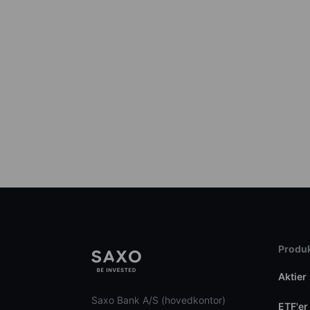
Produk
Aktier
Saxo Bank A/S (hovedkontor)
ETF'er