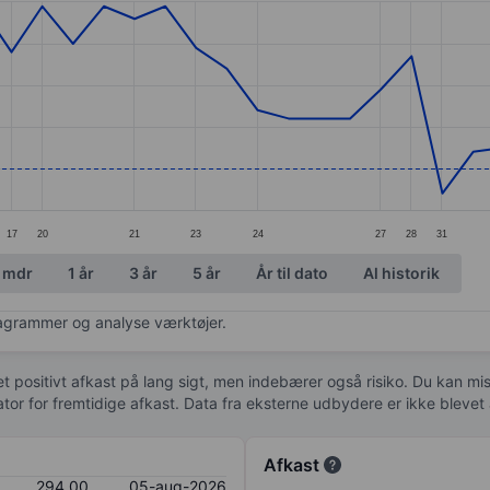
ories.
es. Data ranges from 294 to 340.
17
20
21
23
24
27
28
31
 mdr
1 år
3 år
5 år
År til dato
Al historik
diagrammer og analyse værktøjer.
 et positivt afkast på lang sigt, men indebærer også risiko. Du kan mist
kator for fremtidige afkast. Data fra eksterne udbydere er ikke bleve
Afkast
294,00
05-aug-2026