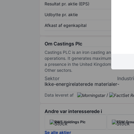
Resultat pr. aktie (EPS)
Udbytte pr. aktie
Afkast af egenkapital
Om Castings Plc
Castings PLC is an iron casting and machini
operations. It generates maximum revenue fro
a presence in the United Kingdom, Netherland
Other sectors.
Sektor
Industri
Ikke-energirelaterede materialer
-
Data leveret af
/
Andre var interesserede i
RWS Holdings Plc
FDM Group
Se alle aktier