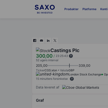
Produkter
Platforme
Konti
Castings Plc
300,00
/
23:25:43
52 ugers interval
205,00
339,00
Ticker
CGS:xlon
Valuta
GBP
London Stock Exchange
Op
15 minutters forsinkelse
Data leveret af
Graf
Chart