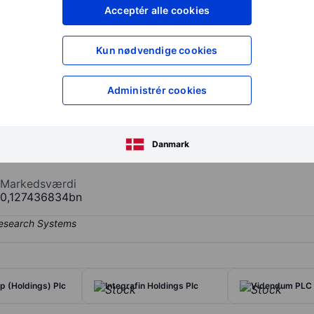
XXXXXXX
XXXXXXX
Acceptér alle cookies
XXXXXXX
XXXXXXX
Opret konto
for at få adgang ti
Kun nødvendige cookies
XXXXXXX
XXXXXXX
Administrér cookies
ng group based in the UK. The company's operating segment include
m the Foundry operations segment. Geographically, it derives a majo
Danmark
s, Rest of Europe, North and South America, and Other Countries. I
Markedsværdi
0,127436834bn
 (Holdings) Plc
Integrafin Holdings Plc
Videndum PLC