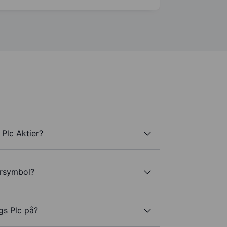
Plc Aktier?
ersymbol?
gs Plc på?