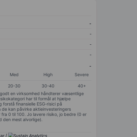
-
-
-
-
-
Med
High
Severe
20-30
30-40
40+
or godt en virksomhed håndterer væsentlige
isikokategori har til formål at hjælpe
 forstå finansielle ESG-risici på
de kan påvirke aktieinvesteringers
ra 0 til 100. Jo lavere risiko, jo bedre (0 er
d den mest alvorlige).
/