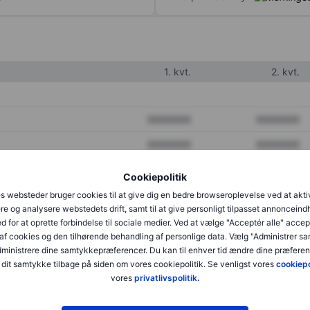
1. kvt.
2. kvt.
XXXXXXX
XXXXXXX
XXXXXXX
XXXXXXX
XXXXXXX
XXXXXXX
Cookiepolitik
s websteder bruger cookies til at give dig en bedre browseroplevelse ved at akti
re og analysere webstedets drift, samt til at give personligt tilpasset annonceind
XXXXXXX
XXXXXXX
d for at oprette forbindelse til sociale medier. Ved at vælge "Acceptér alle" accep
af cookies og den tilhørende behandling af personlige data. Vælg "Administrer s
XXXXXXX
XXXXXXX
administrere dine samtykkepræferencer. Du kan til enhver tid ændre dine præferenc
dit samtykke tilbage på siden om vores cookiepolitik. Se venligst vores
cookiepo
vores
privatlivspolitik.
XXXXXXX
XXXXXXX