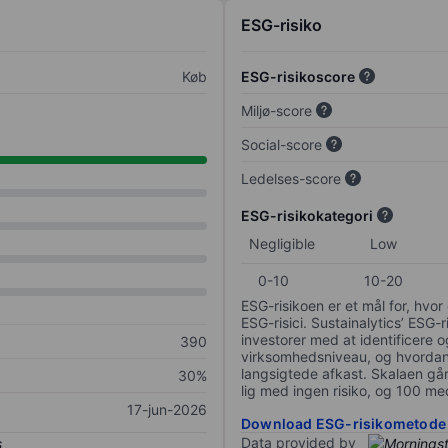
ESG-risiko
Køb
ESG-risikoscore
Miljø-score
Social-score
Ledelses-score
ESG-risikokategori
Negligible
Low
0-10
10-20
ESG-risikoen er et mål for, hv
ESG-risici. Sustainalytics’ ESG-r
investorer med at identificere og
390
virksomhedsniveau, og hvordan 
langsigtede afkast. Skalaen går f
30%
lig med ingen risiko, og 100 me
17-jun-2026
Download ESG-risikometode
Data provided by