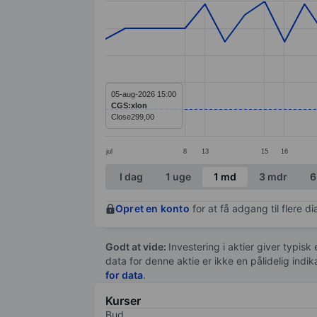
Line chart with 37 data points.
The chart has 1 X axis displaying categ
The chart has 1 Y axis displaying valu
05-aug-2026 15:00
CGS:xlon
Close
299,00
jul
8
13
15
16
End of interactive chart.
I dag
1 uge
1 md
3 mdr
6
Opret en konto
for at få adgang til flere 
Godt at vide:
Investering i aktier giver typisk
data for denne aktie er ikke en pålidelig indi
for data
.
Kurser
Bud