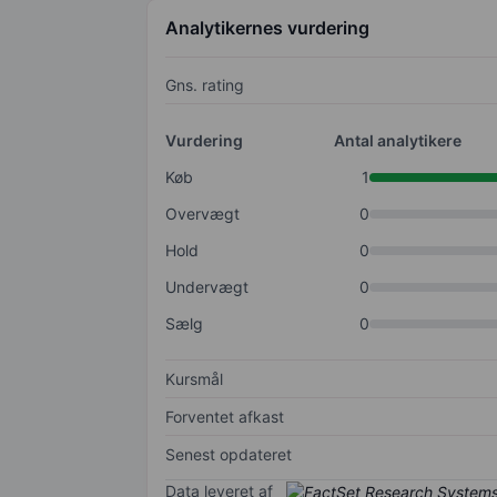
Analytikernes vurdering
Gns. rating
Vurdering
Antal analytikere
Køb
1
Overvægt
0
Hold
0
Undervægt
0
Sælg
0
Kursmål
Forventet afkast
Senest opdateret
Data leveret af