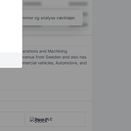
XXXXXXX
XXXXXXX
XXXXXXX
XXXXXXX
l flere diagrammer og analyse værktøjer.
XXXXXXX
XXXXXXX
s Foundry operations and Machining
rity of its revenue from Sweden and also has
t serves Commercial vehicles, Automotive, and
Zigup PLC