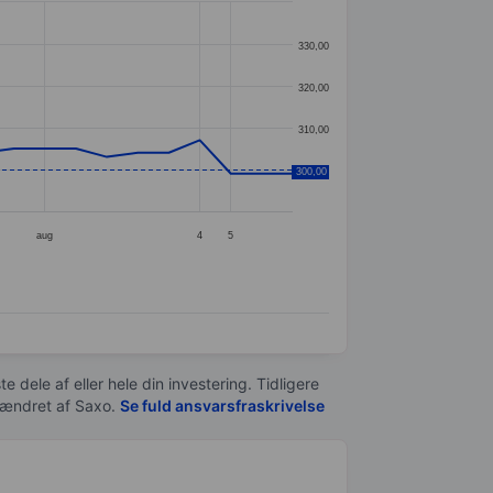
330,00
320,00
310,00
300,00
300,00
aug
4
5
e dele af eller hele din investering. Tidligere
t ændret af
Saxo
.
Se fuld ansvarsfraskrivelse