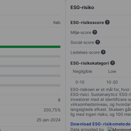
ESG-risiko
Køb
ESG-risikoscore
Miljø-score
Social-score
Ledelses-score
ESG-risikokategori
Negligible
Low
0-10
10-20
ESG-risikoen er et mål for, hv
ESG-risici. Sustainalytics’ ESG-r
investorer med at identificere og
8
virksomhedsniveau, og hvordan 
langsigtede afkast. Skalaen går f
200,75%
lig med ingen risiko, og 100 me
25-jan-2024
Download ESG-risikometode
Data provided by