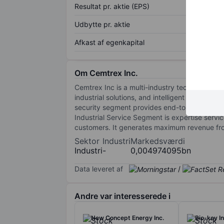
Resultat pr. aktie (EPS)
Udbytte pr. aktie
Afkast af egenkapital
Om Cemtrex Inc.
Cemtrex Inc is a multi-industry technology co
industrial solutions, and intelligent securit
security segment provides end-to-end security
Industrial Service Segment is expertise servic
customers. It generates maximum revenue from
Sektor
Industri
Markedsværdi
Industri
-
0,004974095bn
Data leveret af
/
Andre var interesserede i
New Concept Energy Inc.
Bio-key In