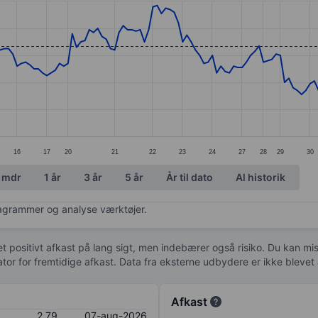
ories.
. Data ranges from 2.4 to 3.17.
16
17
20
21
22
23
24
27
28
29
30
 mdr
1 år
3 år
5 år
År til dato
Al historik
diagrammer og analyse værktøjer.
 et positivt afkast på lang sigt, men indebærer også risiko. Du kan mist
kator for fremtidige afkast. Data fra eksterne udbydere er ikke bleve
Afkast
2,79
07-aug-2026