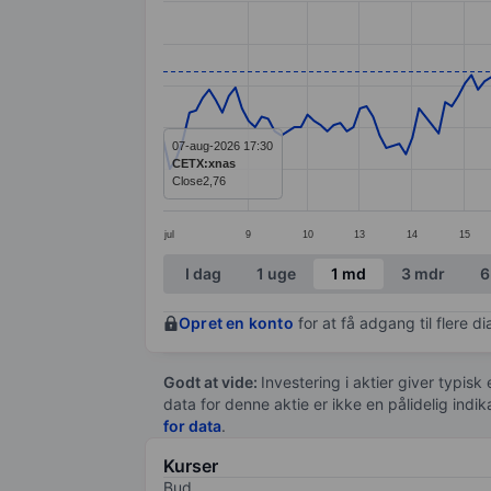
Line chart with 172 data points.
The chart has 1 X axis displaying categ
The chart has 1 Y axis displaying values
07-aug-2026 17:30
CETX:xnas
Close
2,76
jul
9
10
13
14
15
End of interactive chart.
I dag
1 uge
1 md
3 mdr
6
Opret en konto
for at få adgang til flere 
Godt at vide:
Investering i aktier giver typisk
data for denne aktie er ikke en pålidelig indi
for data
.
Kurser
Bud