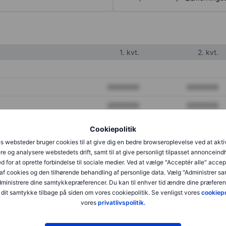
1. kvt.
2. kvt.
XXXXXXX
XXXXXXX
XXXXXXX
XXXXXXX
XXXXXXX
XXXXXXX
Cookiepolitik
s websteder bruger cookies til at give dig en bedre browseroplevelse ved at akti
re og analysere webstedets drift, samt til at give personligt tilpasset annonceind
XXXXXXX
XXXXXXX
d for at oprette forbindelse til sociale medier. Ved at vælge "Acceptér alle" accep
af cookies og den tilhørende behandling af personlige data. Vælg "Administrer s
XXXXXXX
XXXXXXX
administrere dine samtykkepræferencer. Du kan til enhver tid ændre dine præferenc
dit samtykke tilbage på siden om vores cookiepolitik. Se venligst vores
cookiepo
vores
privatlivspolitik.
XXXXXXX
XXXXXXX