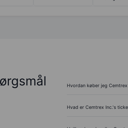
pørgsmål
Hvordan køber jeg Cemtrex I
Hvad er Cemtrex Inc.'s tick