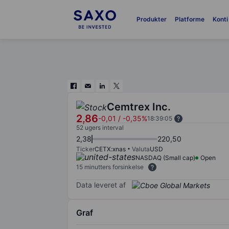
Produkter
Platforme
Konti
Cemtrex Inc.
2,86
-0,01
/
-0,35%
18:39:05
52 ugers interval
2,38
220,50
Ticker
CETX:xnas
Valuta
USD
NASDAQ (Small cap)
Open
15 minutters forsinkelse
Data leveret af
Graf
Chart