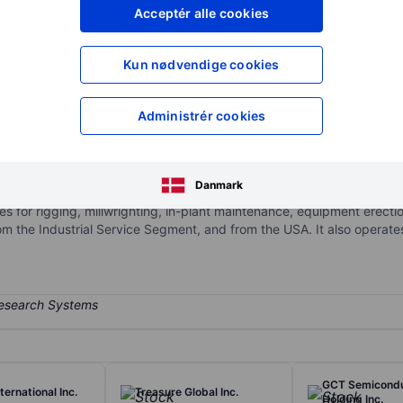
XXXXXXX
XXXXXXX
Acceptér alle cookies
XXXXXXX
XXXXXXX
Opret konto
for at få adgang ti
Kun nødvendige cookies
XXXXXXX
XXXXXXX
Administrér cookies
mpany. It has expanded into a range of sectors, including smart tech
y systems. The company's operating segment includes the Security seg
Danmark
 to all industrial, corporate, and governmental security via its owne
es for rigging, millwrighting, in-plant maintenance, equipment erectio
 the Industrial Service Segment, and from the USA. It also operate
GCT Semicond
ternational Inc.
Treasure Global Inc.
Holding Inc.