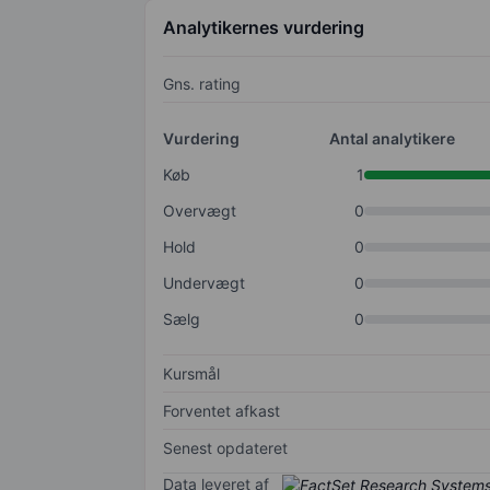
Analytikernes vurdering
Gns. rating
Vurdering
Antal analytikere
Køb
1
Overvægt
0
Hold
0
Undervægt
0
Sælg
0
Kursmål
Forventet afkast
Senest opdateret
Data leveret af