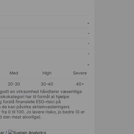
-
-
-
-
-
Med
High
Severe
20-30
30-40
40+
or godt en virksomhed håndterer væsentlige
isikokategori har til formål at hjælpe
 forstå finansielle ESG-risici på
de kan påvirke aktieinvesteringers
ra 0 til 100. Jo lavere risiko, jo bedre (0 er
d den mest alvorlige).
/