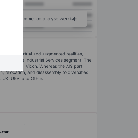
XXXXXXX
XXXXXXX
XXXXXXX
XXXXXXX
l flere diagrammer og analyse værktøjer.
XXXXXXX
XXXXXXX
nologies, virtual and augmented realities,
ment and the Industrial Services segment. The
d subsidiary, Vicon. Whereas the AIS part
n, relocation, and disassembly to diversified
s UK, USA, and Other.
uctor