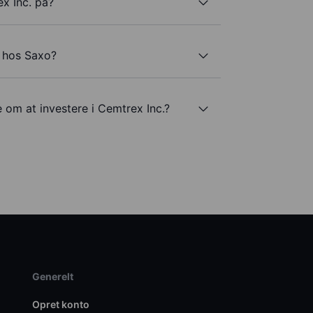
x Inc. på?
. hos Saxo?
 om at investere i Cemtrex Inc.?
Generelt
Opret konto