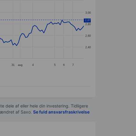
3,00
2,87
2,80
2,60
2,40
31
aug
4
5
6
7
e dele af eller hele din investering. Tidligere
t ændret af
Saxo
.
Se fuld ansvarsfraskrivelse