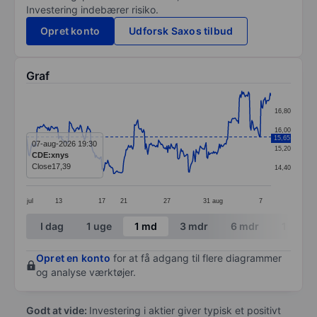
Investering indebærer risiko.
Opret konto
Udforsk Saxos tilbud
Graf
Chart
16,80
Line chart with 295 data points.
16,00
15,65
The chart has 1 X axis displaying categories.
07-aug-2026 19:30
15,20
CDE:xnys
The chart has 1 Y axis displaying values. Data ranges f
Close
17,39
14,40
jul
13
17
21
27
31
aug
7
End of interactive chart.
I dag
1 uge
1 md
3 mdr
6 mdr
1 år
Opret en konto
for at få adgang til flere diagrammer
og analyse værktøjer.
Godt at vide:
Investering i aktier giver typisk et positivt