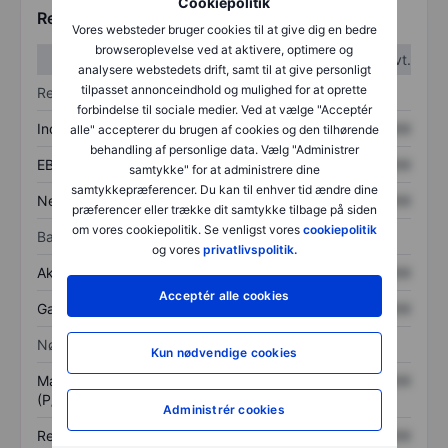
Cookiepolitik
Regnskabstal
Vores websteder bruger cookies til at give dig en bedre
browseroplevelse ved at aktivere, optimere og
1. kvt.
2. kvt.
analysere webstedets drift, samt til at give personligt
tilpasset annonceindhold og mulighed for at oprette
Resultatopgørelse
forbindelse til sociale medier. Ved at vælge "Acceptér
Indtægter
XXXXXXX
XXXXXXX
alle" accepterer du brugen af cookies og den tilhørende
behandling af personlige data. Vælg "Administrer
EBITDA
XXXXXXX
XXXXXXX
samtykke" for at administrere dine
samtykkepræferencer. Du kan til enhver tid ændre dine
Nettoresultat
XXXXXXX
XXXXXXX
præferencer eller trække dit samtykke tilbage på siden
om vores cookiepolitik. Se venligst vores
cookiepolitik
Balance
og vores
privatlivspolitik.
Aktiver i alt
XXXXXXX
XXXXXXX
Acceptér alle cookies
Gæld
XXXXXXX
XXXXXXX
Nøgletal
Kun nødvendige cookies
Markedsværdi/omsætning
XXXXXXX
XXXXXXX
(P/S)
Administrér cookies
Resultat pr. aktie (EPS)
XXXXXXX
XXXXXXX