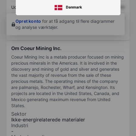
Udbytte pr. aktie
XXXXXXX
XXXXXXX
Danmark
Afkast af egenkapital
XXXXXXX
XXXXXXX
Opret konto
for at få adgang til flere diagrammer
og analyse værktøjer.
Om Coeur Mining Inc.
Coeur Mining Inc is a metals producer focused on mining
precious minerals in the Americas. It is involved in the
discovery and mining of gold and silver and generates
the vast majority of revenue from the sale of these
precious metals. The operating mines of the company
are palmarejo, Rochester, Wharf, and Kensington. Its
projects are located in the United States, Canada, and
Mexico generating maximum revenue from United
States.
Sektor
Ikke-energirelaterede materialer
Industri
-