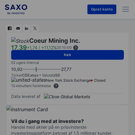
Opret konto
Coeur Mining Inc.
17,39
+1,74
/
+11,12%
20:10:00
Køb
52 ugers interval
10,92
27,77
Ticker
CDE:xnys
Valuta
USD
New York Stock Exchange
Closed
15 minutters forsinkelse
Data leveret af
Vil du i gang med at investere?
Handel med aktier på en prisvindende
investeringsplatform betroet af 1,5 millioner kunder.