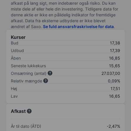
afkast på lang sigt, men indebærer også risiko. Du kan
miste dele af eller hele din investering. Tidligere data for
denne aktie er ikke en pålidelig indikator for fremtidige
afkast. Data fra eksterne udbydere er ikke blevet
ændret af
Saxo
.
Se fuld ansvarsfraskrivelse for data
.
Kurser
Bud
17,38
Udbud
17,39
Åben
16,85
Seneste lukkekurs
15,65
Omsætning (antal)
27.037,00
Relativ mængde
0,09%
Høj
17,51
Lav
16,65
Afkast
År til dato (ÅTD)
-2,47%