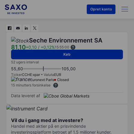
Opret konto
Seche Environnement SA
81,10
+0,10
/
+0,12%
15:55:00
Køb
52 ugers interval
55,60
105,00
Ticker
CCHE:xpar
Valuta
EUR
Euronext Paris
Closed
15 minutters forsinkelse
Data leveret af
Vil du i gang med at investere?
Handel med aktier på en prisvindende
investeringsplatform betroet af 1,5 millioner kunder.