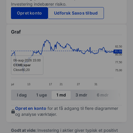
Investering indebærer risiko.
Opret konto
Udforsk Saxos tilbud
Graf
Chart
82,50
Line chart with 233 data points.
81,00
80,00
The chart has 1 X axis displaying categories.
06-aug-2026 15:00
77,50
CCHE:xpar
The chart has 1 Y axis displaying values. Data ranges f
Close
80,20
75,00
jul
13
17
21
27
31
End of interactive chart.
I dag
1 uge
1 md
3 mdr
6 mdr
1 år
Opret en konto
for at få adgang til flere diagrammer
og analyse værktøjer.
Godt at vide:
Investering i aktier giver typisk et positivt