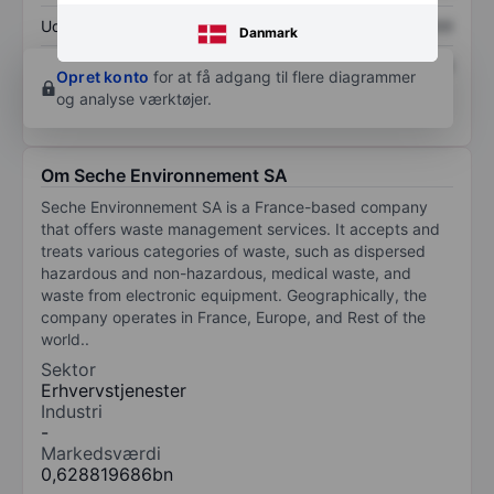
Udbytte pr. aktie
XXXXXXX
XXXXXXX
Danmark
Afkast af egenkapital
XXXXXXX
XXXXXXX
Opret konto
for at få adgang til flere diagrammer
og analyse værktøjer.
Om Seche Environnement SA
Seche Environnement SA is a France-based company
that offers waste management services. It accepts and
treats various categories of waste, such as dispersed
hazardous and non-hazardous, medical waste, and
waste from electronic equipment. Geographically, the
company operates in France, Europe, and Rest of the
world..
Sektor
Erhvervstjenester
Industri
-
Markedsværdi
0,628819686bn