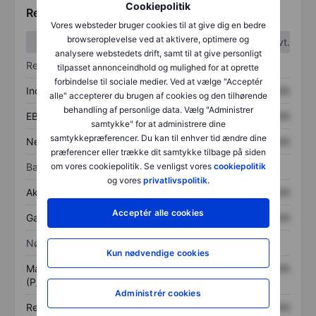
Cookiepolitik
Regnskabstal
Vores websteder bruger cookies til at give dig en bedre
browseroplevelse ved at aktivere, optimere og
1. kvt.
2. kvt.
analysere webstedets drift, samt til at give personligt
Resultatopgørelse
tilpasset annonceindhold og mulighed for at oprette
forbindelse til sociale medier. Ved at vælge "Acceptér
Indtægter
XXXXXXX
XXXXXXX
alle" accepterer du brugen af cookies og den tilhørende
behandling af personlige data. Vælg "Administrer
EBITDA
XXXXXXX
XXXXXXX
samtykke" for at administrere dine
samtykkepræferencer. Du kan til enhver tid ændre dine
Nettoresultat
XXXXXXX
XXXXXXX
præferencer eller trække dit samtykke tilbage på siden
Balance
om vores cookiepolitik. Se venligst vores
cookiepolitik
og vores
privatlivspolitik.
Aktiver i alt
XXXXXXX
XXXXXXX
Acceptér alle cookies
Gæld
XXXXXXX
XXXXXXX
Nøgletal
Kun nødvendige cookies
Markedsværdi/omsætning
XXXXXXX
XXXXXXX
(P/S)
Administrér cookies
Resultat pr. aktie (EPS)
XXXXXXX
XXXXXXX