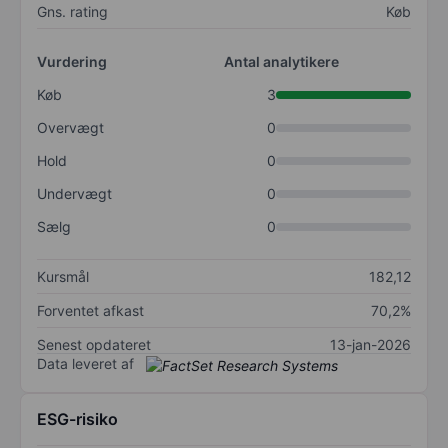
Gns. rating
Køb
Vurdering
Antal analytikere
Køb
3
Overvægt
0
Hold
0
Undervægt
0
Sælg
0
Kursmål
182,12
Forventet afkast
70,2%
Senest opdateret
13-jan-2026
Data leveret af
ESG-risiko