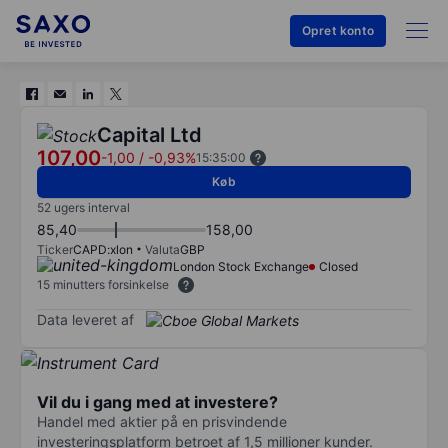
Opret konto
Capital Ltd
107,00
-1,00
/
-0,93%
15:35:00
Køb
52 ugers interval
85,40
158,00
Ticker
CAPD:xlon
Valuta
GBP
London Stock Exchange
Closed
15 minutters forsinkelse
Data leveret af
Vil du i gang med at investere?
Handel med aktier på en prisvindende
investeringsplatform betroet af 1,5 millioner kunder.