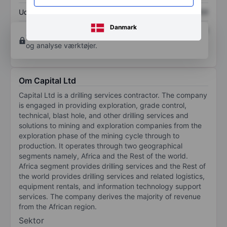
Udbytte pr. aktie
XXXXXXX
XXXXXXX
Danmark
Afkast af egenkapital
XXXXXXX
XXXXXXX
Opret konto
for at få adgang til flere diagrammer
og analyse værktøjer.
Om Capital Ltd
Capital Ltd is a drilling services contractor. The company
is engaged in providing exploration, grade control,
technical, blast hole, and other drilling services and
solutions to mining and exploration companies from the
exploration phase of the mining cycle through to
production. It operates through two geographical
segments namely, Africa and the Rest of the world.
Africa segment provides drilling services and the Rest of
the world provides drilling services and related logistics,
equipment rentals, and information technology support
services. The company derives the majority of revenue
from the African region.
Sektor