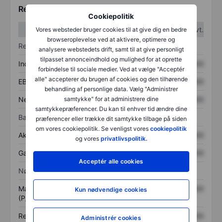
Regnskabstal
Cookiepolitik
1. kvt.
2. kvt.
Vores websteder bruger cookies til at give dig en bedre
browseroplevelse ved at aktivere, optimere og
Resultatopgørelse
analysere webstedets drift, samt til at give personligt
tilpasset annonceindhold og mulighed for at oprette
Indtægter
XXXXXXX
XXXXXXX
forbindelse til sociale medier. Ved at vælge "Acceptér
alle" accepterer du brugen af cookies og den tilhørende
EBITDA
XXXXXXX
XXXXXXX
behandling af personlige data. Vælg "Administrer
Nettoresultat
XXXXXXX
XXXXXXX
samtykke" for at administrere dine
samtykkepræferencer. Du kan til enhver tid ændre dine
Balance
præferencer eller trække dit samtykke tilbage på siden
om vores cookiepolitik. Se venligst vores
cookiepolitik
Aktiver i alt
XXXXXXX
XXXXXXX
og vores
privatlivspolitik.
Gæld
XXXXXXX
XXXXXXX
Acceptér alle cookies
Nøgletal
Markedsværdi/omsætning
XXXXXXX
XXXXXXX
Kun nødvendige cookies
(P/S)
Resultat pr. aktie (EPS)
XXXXXXX
XXXXXXX
Administrér cookies