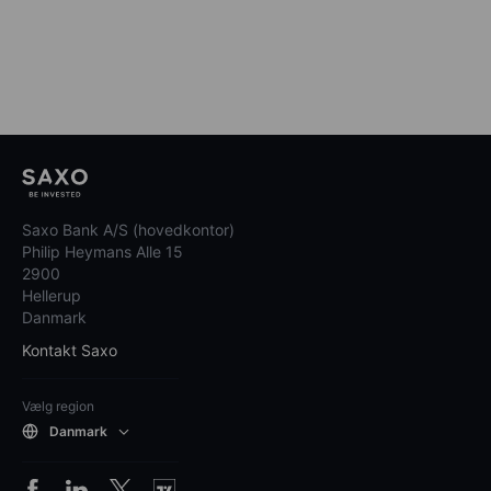
Saxo Bank A/S (hovedkontor)
Philip Heymans Alle 15
2900
Hellerup
Danmark
Kontakt Saxo
Vælg region
Danmark