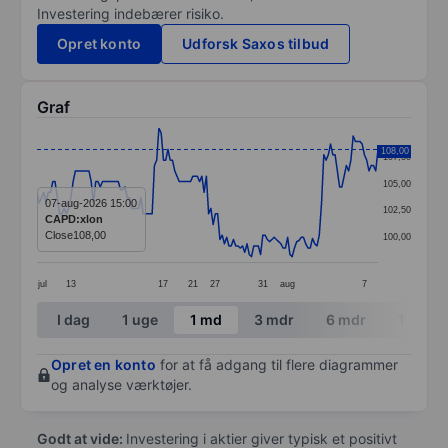
Investering indebærer risiko.
Opret konto
Udforsk Saxos tilbud
Graf
Chart
108,00
107,50
Line chart with 152 data points.
105,00
The chart has 1 X axis displaying categories.
07-aug-2026 15:00
102,50
CAPD:xlon
The chart has 1 Y axis displaying values. Data ranges 
Close
108,00
100,00
jul
13
17
21
27
31
aug
7
End of interactive chart.
I dag
1 uge
1 md
3 mdr
6 mdr
1 år
Opret en konto
for at få adgang til flere diagrammer
og analyse værktøjer.
Godt at vide:
Investering i aktier giver typisk et positivt