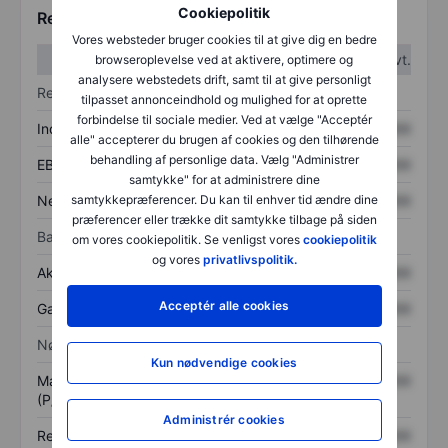
Cookiepolitik
Regnskabstal
Vores websteder bruger cookies til at give dig en bedre
1. kvt.
2. kvt.
browseroplevelse ved at aktivere, optimere og
analysere webstedets drift, samt til at give personligt
Resultatopgørelse
tilpasset annonceindhold og mulighed for at oprette
forbindelse til sociale medier. Ved at vælge "Acceptér
Indtægter
XXXXXXX
XXXXXXX
alle" accepterer du brugen af cookies og den tilhørende
behandling af personlige data. Vælg "Administrer
EBITDA
XXXXXXX
XXXXXXX
samtykke" for at administrere dine
Nettoresultat
XXXXXXX
XXXXXXX
samtykkepræferencer. Du kan til enhver tid ændre dine
præferencer eller trække dit samtykke tilbage på siden
Balance
om vores cookiepolitik. Se venligst vores
cookiepolitik
og vores
privatlivspolitik.
Aktiver i alt
XXXXXXX
XXXXXXX
Acceptér alle cookies
Gæld
XXXXXXX
XXXXXXX
Nøgletal
Kun nødvendige cookies
Markedsværdi/omsætning
XXXXXXX
XXXXXXX
(P/S)
Administrér cookies
Resultat pr. aktie (EPS)
XXXXXXX
XXXXXXX