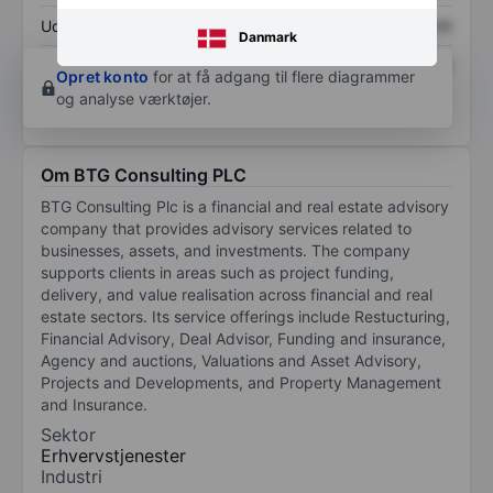
Udbytte pr. aktie
XXXXXXX
XXXXXXX
Danmark
Afkast af egenkapital
XXXXXXX
XXXXXXX
Opret konto
for at få adgang til flere diagrammer
og analyse værktøjer.
Om BTG Consulting PLC
BTG Consulting Plc is a financial and real estate advisory
company that provides advisory services related to
businesses, assets, and investments. The company
supports clients in areas such as project funding,
delivery, and value realisation across financial and real
estate sectors. Its service offerings include Restucturing,
Financial Advisory, Deal Advisor, Funding and insurance,
Agency and auctions, Valuations and Asset Advisory,
Projects and Developments, and Property Management
and Insurance.
Sektor
Erhvervstjenester
Industri