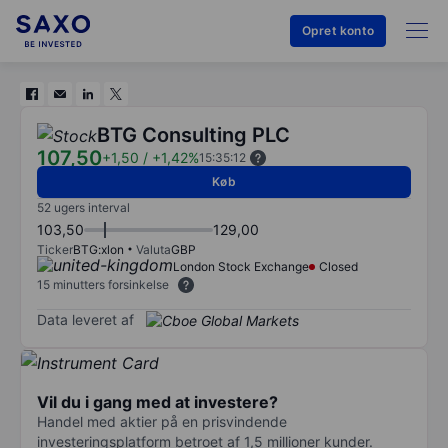
Opret konto
BTG Consulting PLC
107,50
+1,50
/
+1,42%
15:35:12
Køb
52 ugers interval
103,50
129,00
Ticker
BTG:xlon
Valuta
GBP
London Stock Exchange
Closed
15 minutters forsinkelse
Data leveret af
Vil du i gang med at investere?
Handel med aktier på en prisvindende
investeringsplatform betroet af 1,5 millioner kunder.