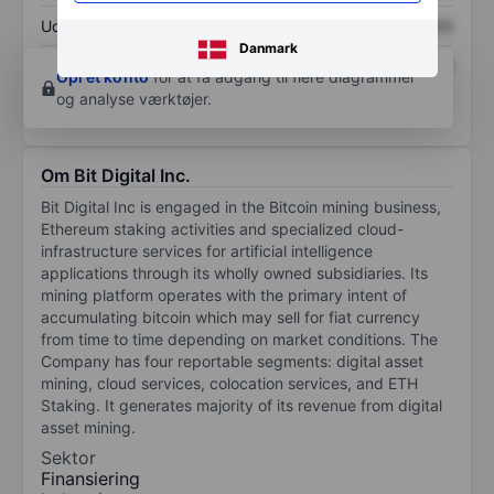
Udbytte pr. aktie
XXXXXXX
XXXXXXX
Danmark
Afkast af egenkapital
XXXXXXX
XXXXXXX
Opret konto
for at få adgang til flere diagrammer
og analyse værktøjer.
Om Bit Digital Inc.
Bit Digital Inc is engaged in the Bitcoin mining business,
Ethereum staking activities and specialized cloud-
infrastructure services for artificial intelligence
applications through its wholly owned subsidiaries. Its
mining platform operates with the primary intent of
accumulating bitcoin which may sell for fiat currency
from time to time depending on market conditions. The
Company has four reportable segments: digital asset
mining, cloud services, colocation services, and ETH
Staking. It generates majority of its revenue from digital
asset mining.
Sektor
Finansiering