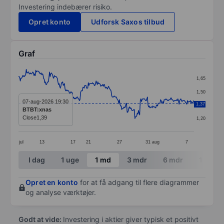
Investering indebærer risiko.
Opret konto
Udforsk Saxos tilbud
Graf
Chart
1,65
Line chart with 295 data points.
1,50
The chart has 1 X axis displaying categories.
07-aug-2026 19:30
1,37
1,35
BTBT:xnas
The chart has 1 Y axis displaying values. Data ranges f
Close
1,39
1,20
jul
13
17
21
27
31
aug
7
End of interactive chart.
I dag
1 uge
1 md
3 mdr
6 mdr
1 år
Opret en konto
for at få adgang til flere diagrammer
og analyse værktøjer.
Godt at vide:
Investering i aktier giver typisk et positivt