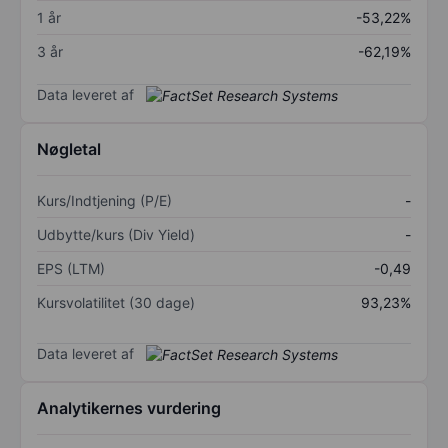
1 år
-53,22%
3 år
-62,19%
Data leveret af
Nøgletal
Kurs/Indtjening (P/E)
-
Udbytte/kurs (Div Yield)
-
EPS (LTM)
-0,49
Kursvolatilitet (30 dage)
93,23%
Data leveret af
Analytikernes vurdering