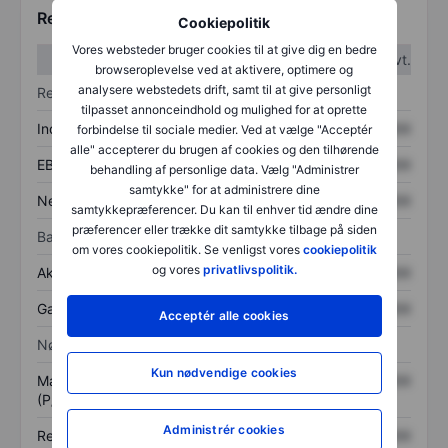
Regnskabstal
Cookiepolitik
Vores websteder bruger cookies til at give dig en bedre
1. kvt.
2. kvt.
browseroplevelse ved at aktivere, optimere og
analysere webstedets drift, samt til at give personligt
Resultatopgørelse
tilpasset annonceindhold og mulighed for at oprette
Indtægter
XXXXXXX
XXXXXXX
forbindelse til sociale medier. Ved at vælge "Acceptér
alle" accepterer du brugen af cookies og den tilhørende
EBITDA
XXXXXXX
XXXXXXX
behandling af personlige data. Vælg "Administrer
samtykke" for at administrere dine
Nettoresultat
XXXXXXX
XXXXXXX
samtykkepræferencer. Du kan til enhver tid ændre dine
præferencer eller trække dit samtykke tilbage på siden
Balance
om vores cookiepolitik. Se venligst vores
cookiepolitik
og vores
privatlivspolitik.
Aktiver i alt
XXXXXXX
XXXXXXX
Gæld
XXXXXXX
XXXXXXX
Acceptér alle cookies
Nøgletal
Kun nødvendige cookies
Markedsværdi/omsætning
XXXXXXX
XXXXXXX
(P/S)
Administrér cookies
Resultat pr. aktie (EPS)
XXXXXXX
XXXXXXX