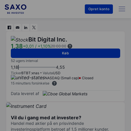
Opret konto
Bit Digital Inc.
1,38
+0,01
/
+1,10%
20:00:00
Køb
52 ugers interval
1,18
4,55
Ticker
BTBT:xnas
Valuta
USD
NASDAQ (Small cap)
Closed
15 minutters forsinkelse
Data leveret af
Vil du i gang med at investere?
Handel med aktier på en prisvindende
investeringsplatform betroet af 1,5 millioner kunder.