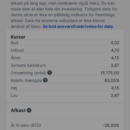
afkast på lang sigt, men indebærer også risiko. Du kan
miste dele af eller hele din investering. Tidligere data for
denne aktie er ikke en pålidelig indikator for fremtidige
afkast. Data fra eksterne udbydere er ikke blevet
ændret af
Saxo
.
Se fuld ansvarsfraskrivelse for data
.
Kurser
Bud
4,02
Udbud
4,10
Åben
4,15
Seneste lukkekurs
3,87
Omsætning (antal)
15.175,00
Relativ mængde
63,05%
Høj
4,15
Lav
3,87
Afkast
År til dato (ÅTD)
-25,93%