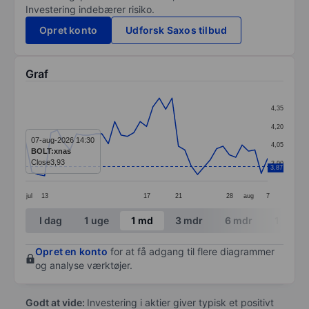
Investering indebærer risiko.
Opret konto
Udforsk Saxos tilbud
Graf
Chart
4,35
Line chart with 39 data points.
4,20
The chart has 1 X axis displaying categories.
07-aug-2026 14:30
4,05
BOLT:xnas
The chart has 1 Y axis displaying values. Data ranges 
Close
3,93
3,90
3,87
jul
13
17
21
28
aug
7
End of interactive chart.
I dag
1 uge
1 md
3 mdr
6 mdr
1 år
Opret en konto
for at få adgang til flere diagrammer
og analyse værktøjer.
Godt at vide:
Investering i aktier giver typisk et positivt