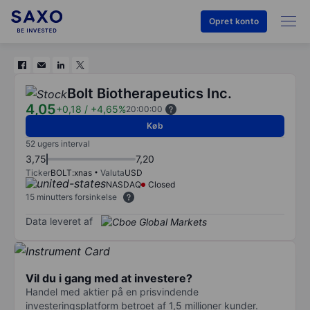
Opret konto
Bolt Biotherapeutics Inc.
4,05
+0,18
/
+4,65%
20:00:00
Køb
52 ugers interval
3,75
7,20
Ticker
BOLT:xnas
Valuta
USD
NASDAQ
Closed
15 minutters forsinkelse
Data leveret af
Vil du i gang med at investere?
Handel med aktier på en prisvindende
investeringsplatform betroet af 1,5 millioner kunder.