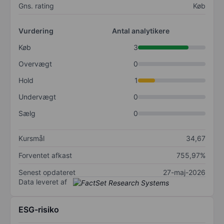
Gns. rating
Køb
Vurdering
Antal analytikere
Køb
3
Overvægt
0
Hold
1
Undervægt
0
Sælg
0
Kursmål
34,67
Forventet afkast
755,97%
Senest opdateret
27-maj-2026
Data leveret af
ESG-risiko