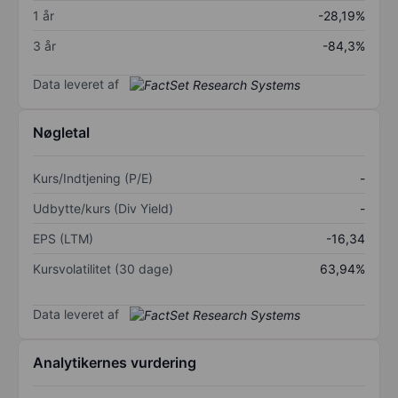
1 år
-28,19%
3 år
-84,3%
Data leveret af
Nøgletal
Kurs/Indtjening (P/E)
-
Udbytte/kurs (Div Yield)
-
EPS (LTM)
-16,34
Kursvolatilitet (30 dage)
63,94%
Data leveret af
Analytikernes vurdering