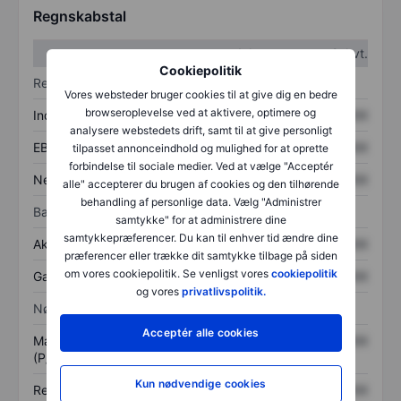
Regnskabstal
1. kvt.
2. kvt.
Cookiepolitik
Resultatopgørelse
Vores websteder bruger cookies til at give dig en bedre
browseroplevelse ved at aktivere, optimere og
Indtægter
XXXXXXX
XXXXXXX
analysere webstedets drift, samt til at give personligt
EBITDA
XXXXXXX
XXXXXXX
tilpasset annonceindhold og mulighed for at oprette
forbindelse til sociale medier. Ved at vælge "Acceptér
Nettoresultat
XXXXXXX
XXXXXXX
alle" accepterer du brugen af cookies og den tilhørende
behandling af personlige data. Vælg "Administrer
Balance
samtykke" for at administrere dine
samtykkepræferencer. Du kan til enhver tid ændre dine
Aktiver i alt
XXXXXXX
XXXXXXX
præferencer eller trække dit samtykke tilbage på siden
om vores cookiepolitik. Se venligst vores
cookiepolitik
Gæld
XXXXXXX
XXXXXXX
og vores
privatlivspolitik.
Nøgletal
Acceptér alle cookies
Markedsværdi/omsætning
XXXXXXX
XXXXXXX
(P/S)
Kun nødvendige cookies
Resultat pr. aktie (EPS)
XXXXXXX
XXXXXXX