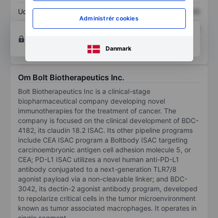
Udbytte pr. aktie
XXXXXXX
XXXXXXX
Administrér cookies
Afkast af egenkapital
XXXXXXX
XXXXXXX
Opret konto
for at få adgang til flere diagrammer
og analyse værktøjer.
Danmark
Om Bolt Biotherapeutics Inc.
Bolt Biotherapeutics Inc is a clinical-stage
biopharmaceutical company developing novel
immunotherapies for the treatment of cancer. The
company is focused on the clinical development of BDC-
4182, its claudin 18.2 ISAC. Its other pipeline programs
include CEA ISAC program a Boltbody ISAC targeting
carcinoembryonic antigen cell adhesion molecule 5, or
CEA; PD-L1 ISAC utilizes a novel human anti-PD-L1
antibody conjugated to a next-generation TLR7/8
agonist payload via a non-cleavable linker; and BDC-
3042, its dectin-2 agonist antibody program, developed
to repolarize critical cells in the tumor microenvironment
known as tumor associated macrophages. It operates in
single segment.