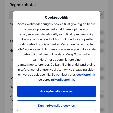
Regnskabstal
1. kvt.
2. kvt.
Cookiepolitik
Resultatopgørelse
Vores websteder bruger cookies til at give dig en bedre
browseroplevelse ved at aktivere, optimere og
Indtægter
XXXXXXX
XXXXXXX
analysere webstedets drift, samt til at give personligt
tilpasset annonceindhold og mulighed for at oprette
EBITDA
XXXXXXX
XXXXXXX
forbindelse til sociale medier. Ved at vælge "Acceptér
alle" accepterer du brugen af cookies og den tilhørende
Nettoresultat
XXXXXXX
XXXXXXX
behandling af personlige data. Vælg "Administrer
Balance
samtykke" for at administrere dine
samtykkepræferencer. Du kan til enhver tid ændre dine
Aktiver i alt
XXXXXXX
XXXXXXX
præferencer eller trække dit samtykke tilbage på siden
om vores cookiepolitik. Se venligst vores
cookiepolitik
Gæld
XXXXXXX
XXXXXXX
og vores
privatlivspolitik.
Nøgletal
Acceptér alle cookies
Markedsværdi/omsætning
XXXXXXX
XXXXXXX
(P/S)
Kun nødvendige cookies
Resultat pr. aktie (EPS)
XXXXXXX
XXXXXXX