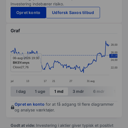
Investering indebærer risiko.
Opret konto
Udforsk Saxos tilbud
Graf
Chart
28,00
Line chart with 299 data points.
26,00
25,18
The chart has 1 X axis displaying categories.
06-aug-2026 19:30
24,00
BKSY:xnys
The chart has 1 Y axis displaying values. Data ranges
Close
27,76
22,00
jul
13
17
21
27
31
aug
End of interactive chart.
I dag
1 uge
1 md
3 mdr
6 mdr
1 år
Opret en konto
for at få adgang til flere diagrammer
og analyse værktøjer.
Godt at vide:
Investering i aktier giver typisk et positivt