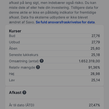
afkast på lang sigt, men indebærer også risiko. Du kan
miste dele af eller hele din investering. Tidligere data for
denne aktie er ikke en pålidelig indikator for fremtidige
afkast. Data fra eksterne udbydere er ikke blevet
ændret af
Saxo
.
Se fuld ansvarsfraskrivelse for data
.
Kurser
Bud
27,76
Udbud
27,79
Åben
25,60
Seneste lukkekurs
25,18
Omsætning (antal)
1.652.319,00
Relativ mængde
91,36%
Høj
28,98
Lav
25,14
Afkast
År til dato (ÅTD)
27,47%