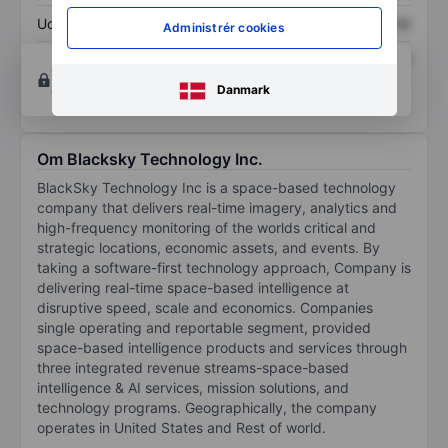
Udbytte pr. aktie
XXXXXXX
XXXXXXX
Administrér cookies
Afkast af egenkapital
XXXXXXX
XXXXXXX
Opret konto
for at få adgang til flere diagrammer
og analyse værktøjer.
Danmark
Om Blacksky Technology Inc.
BlackSky Technology Inc is a space-based technology
company that delivers real-time imagery, analytics and
high-frequency monitoring of the worlds critical and
strategic locations, economic assets, and events. By
taking a software-first technology approach, Company is
delivering real-time space-based intelligence at
disruptive speed, scale and economics. Companies
single operating and reportable segment, provided
space-based intelligence products and services through
three integrated revenue streams-space-based
intelligence & AI services, mission solutions, and
technology programs. Geographically, the company
operates in United States and Rest of world.