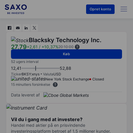
Opret konto
Blacksky Technology Inc.
27,79
+2,61
/
+10,37%
20:10:00
Køb
52 ugers interval
12,41
52,88
Ticker
BKSY:xnys
Valuta
USD
New York Stock Exchange
Closed
15 minutters forsinkelse
Data leveret af
Vil du i gang med at investere?
Handel med aktier på en prisvindende
investeringsplatform betroet af 1,5 millioner kunder.