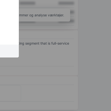
XXXXXXX
XXXXXXX
XXXXXXX
XXXXXXX
l flere diagrammer og analyse værktøjer.
XXXXXXX
XXXXXXX
ngle operating segment that is full-service