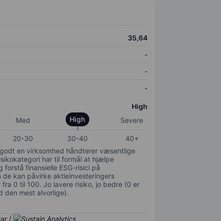
35,64
-
-
-
High
High
Med
Severe
20-30
30-40
40+
or godt en virksomhed håndterer væsentlige
isikokategori har til formål at hjælpe
 forstå finansielle ESG-risici på
de kan påvirke aktieinvesteringers
ra 0 til 100. Jo lavere risiko, jo bedre (0 er
d den mest alvorlige).
/