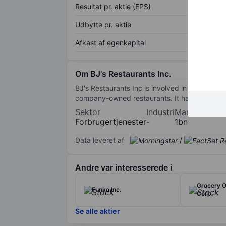
Resultat pr. aktie (EPS)
Udbytte pr. aktie
Afkast af egenkapital
Om BJ's Restaurants Inc.
BJ's Restaurants Inc is involved in the busin
company-owned restaurants. It has geographi
Sektor
Industri
Markedsværd
Forbrugertjenester
-
1bn
Data leveret af
/
Andre var interesserede i
Grocery O
Funko Inc.
Corp.
Se alle aktier