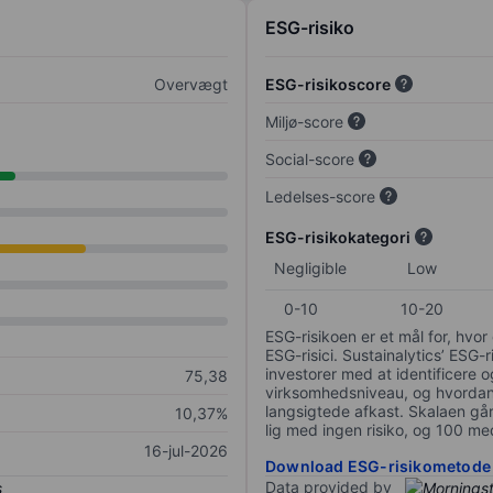
ESG-risiko
Overvægt
ESG-risikoscore
Miljø-score
Social-score
Ledelses-score
ESG-risikokategori
Negligible
Low
0-10
10-20
ESG-risikoen er et mål for, hv
ESG-risici. Sustainalytics’ ESG-r
investorer med at identificere og
75,38
virksomhedsniveau, og hvordan 
langsigtede afkast. Skalaen går f
10,37%
lig med ingen risiko, og 100 me
16-jul-2026
Download ESG-risikometode
Data provided by