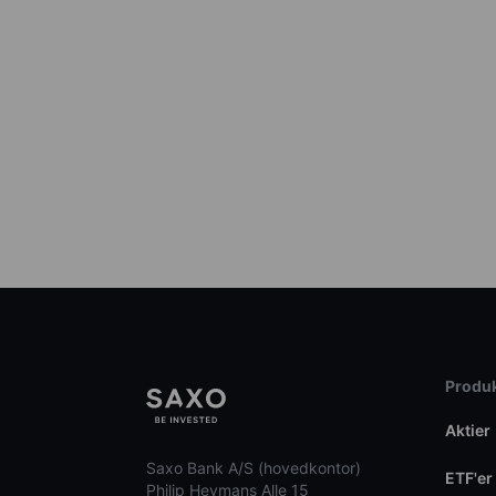
Produk
Aktier
Saxo Bank A/S (hovedkontor)
ETF'er
Philip Heymans Alle 15