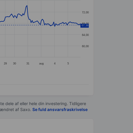
72,00
68,00
67,38
64,00
60,00
29
30
31
aug
4
5
e dele af eller hele din investering. Tidligere
t ændret af
Saxo
.
Se fuld ansvarsfraskrivelse