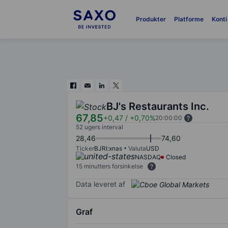
Produkter
Platforme
Konti
BJ's Restaurants Inc.
67,85
+0,47
/
+0,70%
20:00:00
52 ugers interval
28,46
74,60
Ticker
BJRI:xnas
Valuta
USD
NASDAQ
Closed
15 minutters forsinkelse
Data leveret af
Graf
Chart