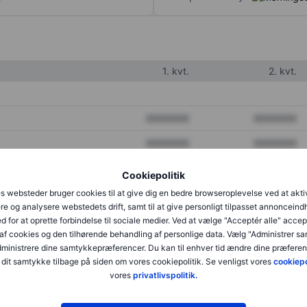
1. kvt.
2. kvt.
XXXXXXX
XXXXXXX
XXXXXXX
XXXXXXX
XXXXXXX
XXXXXXX
Cookiepolitik
s websteder bruger cookies til at give dig en bedre browseroplevelse ved at akti
re og analysere webstedets drift, samt til at give personligt tilpasset annonceind
XXXXXXX
XXXXXXX
d for at oprette forbindelse til sociale medier. Ved at vælge "Acceptér alle" accep
af cookies og den tilhørende behandling af personlige data. Vælg "Administrer s
XXXXXXX
XXXXXXX
administrere dine samtykkepræferencer. Du kan til enhver tid ændre dine præferenc
dit samtykke tilbage på siden om vores cookiepolitik. Se venligst vores
cookiepo
vores
privatlivspolitik.
XXXXXXX
XXXXXXX