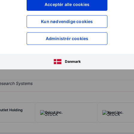
XXXXXXX
XXXXXXX
Acceptér alle cookies
XXXXXXX
XXXXXXX
Opret konto
for at få adgang ti
Kun nødvendige cookies
XXXXXXX
XXXXXXX
Administrér cookies
ess of owning and operating restaurants. The company operates in a si
c presence only in the United States of America.
Danmark
i
utlet Holding
Cricut Inc.
Xperi Inc.