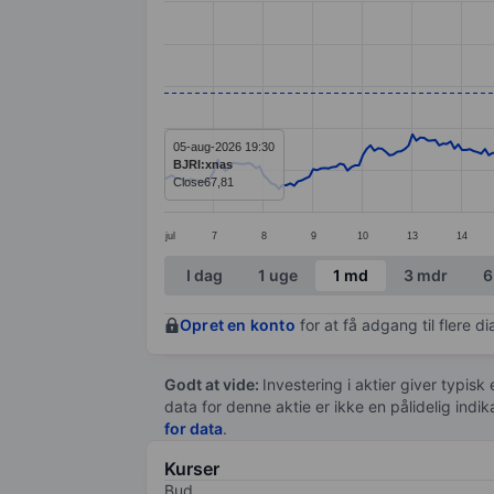
Line chart with 295 data points.
The chart has 1 X axis displaying categ
The chart has 1 Y axis displaying value
05-aug-2026 19:30
BJRI:xnas
Close
67,81
jul
7
8
9
10
13
14
End of interactive chart.
I dag
1 uge
1 md
3 mdr
6
Opret en konto
for at få adgang til flere 
Godt at vide:
Investering i aktier giver typisk
data for denne aktie er ikke en pålidelig indi
for data
.
Kurser
Bud