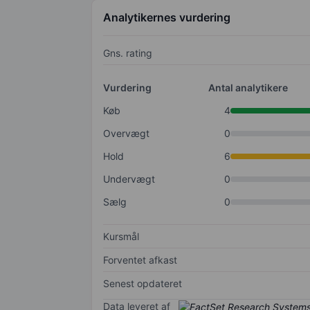
Analytikernes vurdering
Gns. rating
Vurdering
Antal analytikere
Køb
4
Overvægt
0
Hold
6
Undervægt
0
Sælg
0
Kursmål
Forventet afkast
Senest opdateret
Data leveret af