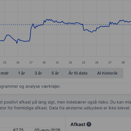
ories.
s. Data ranges from 58.18 to 74.25.
15
16
17
20
21
22
23
24
27
28
 mdr
1 år
3 år
5 år
År til dato
Al historik
diagrammer og analyse værktøjer.
 et positivt afkast på lang sigt, men indebærer også risiko. Du kan mist
kator for fremtidige afkast. Data fra eksterne udbydere er ikke bleve
Afkast
67,75
05-aug-2026