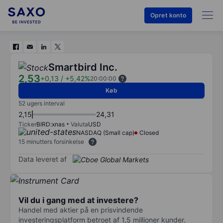
Opret konto
Smartbird Inc.
2,53
+0,13
/
+5,42%
20:00:00
Køb
52 ugers interval
2,15
24,31
Ticker
BIRD:xnas
Valuta
USD
NASDAQ (Small cap)
Closed
15 minutters forsinkelse
Data leveret af
Vil du i gang med at investere?
Handel med aktier på en prisvindende
investeringsplatform betroet af 1,5 millioner kunder.