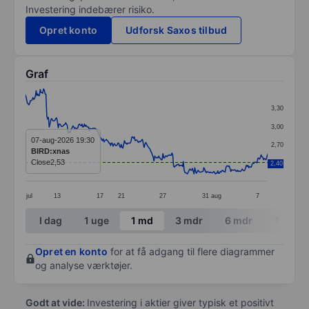
Investering indebærer risiko.
Opret konto
Udforsk Saxos tilbud
Graf
Chart
3,30
Line chart with 297 data points.
3,00
The chart has 1 X axis displaying categories.
07-aug-2026 19:30
2,70
BIRD:xnas
The chart has 1 Y axis displaying values. Data ranges 
Close
2,53
2,40
2,40
jul
13
17
21
27
31
aug
7
End of interactive chart.
I dag
1 uge
1 md
3 mdr
6 mdr
1 år
Opret en konto
for at få adgang til flere diagrammer
og analyse værktøjer.
Godt at vide:
Investering i aktier giver typisk et positivt