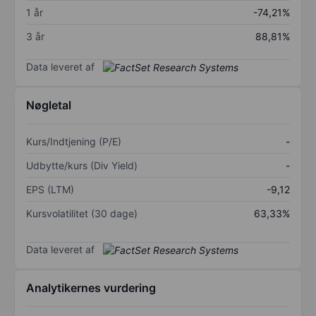
1 år
-74,21%
3 år
88,81%
Data leveret af
Nøgletal
Kurs/Indtjening (P/E)
-
Udbytte/kurs (Div Yield)
-
EPS (LTM)
-9,12
Kursvolatilitet (30 dage)
63,33%
Data leveret af
Analytikernes vurdering