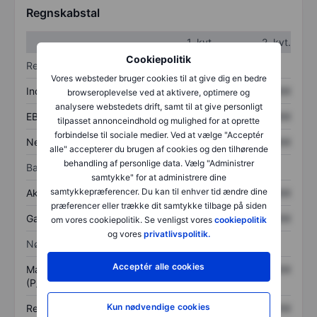
Regnskabstal
1. kvt.
2. kvt.
Cookiepolitik
Resultatopgørelse
Vores websteder bruger cookies til at give dig en bedre
Indtægter
XXXXXXX
XXXXXXX
browseroplevelse ved at aktivere, optimere og
analysere webstedets drift, samt til at give personligt
EBITDA
XXXXXXX
XXXXXXX
tilpasset annonceindhold og mulighed for at oprette
forbindelse til sociale medier. Ved at vælge "Acceptér
Nettoresultat
XXXXXXX
XXXXXXX
alle" accepterer du brugen af cookies og den tilhørende
behandling af personlige data. Vælg "Administrer
Balance
samtykke" for at administrere dine
samtykkepræferencer. Du kan til enhver tid ændre dine
Aktiver i alt
XXXXXXX
XXXXXXX
præferencer eller trække dit samtykke tilbage på siden
Gæld
XXXXXXX
XXXXXXX
om vores cookiepolitik. Se venligst vores
cookiepolitik
og vores
privatlivspolitik.
Nøgletal
Acceptér alle cookies
Markedsværdi/omsætning
XXXXXXX
XXXXXXX
(P/S)
Kun nødvendige cookies
Resultat pr. aktie (EPS)
XXXXXXX
XXXXXXX