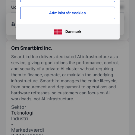
Udbytte pr. aktie
XXXXXXX
XXXXXXX
Administrér cookies
Afkast af egenkapital
XXXXXXX
XXXXXXX
Opret konto
for at få adgang til flere diagrammer
og analyse værktøjer.
Danmark
Om Smartbird Inc.
Smartbird Inc delivers dedicated AI infrastructure as a
service, giving organizations the performance, control,
and security of a private AI cluster without requiring
them to finance, operate, or maintain the underlying
infrastructure. Smartbird manages the entire lifecycle,
from procurement and deployment to operations and
hardware refreshes, so customers can focus on AI
workloads, not AI infrastructure.
Sektor
Teknologi
Industri
-
Markedsværdi