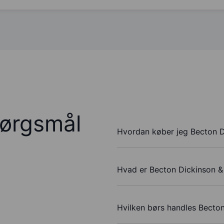
pørgsmål
Hvordan køber jeg Becton D
Hvad er Becton Dickinson &
Hvilken børs handles Becto