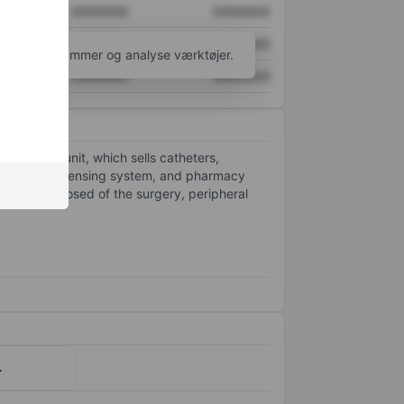
XXXXXXX
XXXXXXX
XXXXXXX
XXXXXXX
l flere diagrammer og analyse værktøjer.
XXXXXXX
XXXXXXX
l surgical unit, which sells catheters,
mp, Pyxis dispensing system, and pharmacy
9%) is composed of the surgery, peripheral
.