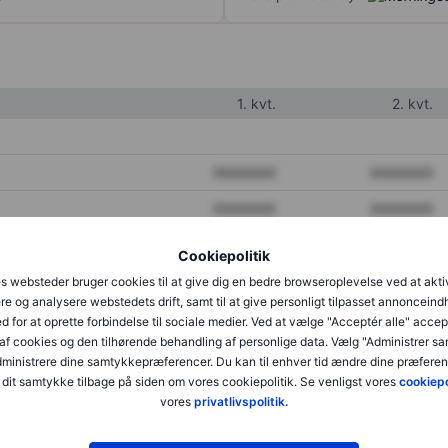
1. kvt.
2. kvt.
XXXXXXX
XXXXXXX
XXXXXXX
XXXXXXX
XXXXXXX
XXXXXXX
Cookiepolitik
s websteder bruger cookies til at give dig en bedre browseroplevelse ved at akti
re og analysere webstedets drift, samt til at give personligt tilpasset annonceind
XXXXXXX
XXXXXXX
d for at oprette forbindelse til sociale medier. Ved at vælge "Acceptér alle" accep
af cookies og den tilhørende behandling af personlige data. Vælg "Administrer s
XXXXXXX
XXXXXXX
administrere dine samtykkepræferencer. Du kan til enhver tid ændre dine præferenc
dit samtykke tilbage på siden om vores cookiepolitik. Se venligst vores
cookiepo
vores
privatlivspolitik.
XXXXXXX
XXXXXXX