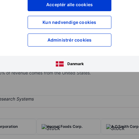
XXXXXXX
XXXXXXX
Acceptér alle cookies
XXXXXXX
XXXXXXX
Opret konto
for at få adgang ti
Kun nødvendige cookies
XXXXXXX
XXXXXXX
Administrér cookies
ts. Medical essentials (35% of total sales) includes the legacy medica
 Connected care (24%) core products include the Alaris infusion pu
Danmark
 produces prefillable syringes and autoinjectors. Interventional (2
0% of revenue comes from the United States.
rporation
Hormel Foods Corp.
A.O.Smith Corp