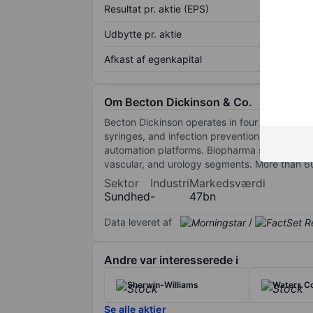
Resultat pr. aktie (EPS)
Udbytte pr. aktie
Afkast af egenkapital
Om Becton Dickinson & Co.
Becton Dickinson operates in four business uni
syringes, and infection prevention products.
automation platforms. Biopharma systems (13%)
vascular, and urology segments. More than 6
Sektor
Industri
Markedsværdi
Sundhed
-
47bn
Data leveret af
/
Andre var interesserede i
Sherwin-Williams
Waters Co
Se alle aktier