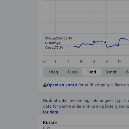
Line chart with 299 data points.
The chart has 1 X axis displaying categ
The chart has 1 Y axis displaying value
06-aug-2026 19:30
BDX:xnys
Close
177,34
jul
8
9
10
13
14
15
End of interactive chart.
I dag
1 uge
1 md
3 mdr
6
Opret en konto
for at få adgang til flere 
Godt at vide:
Investering i aktier giver typisk
data for denne aktie er ikke en pålidelig indi
for data
.
Kurser
Bud