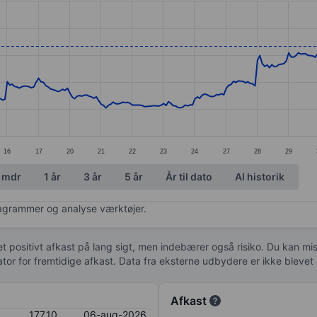
ories.
s. Data ranges from 149.05 to 178.92.
16
17
20
21
22
23
24
27
28
29
 mdr
1 år
3 år
5 år
År til dato
Al historik
diagrammer og analyse værktøjer.
 et positivt afkast på lang sigt, men indebærer også risiko. Du kan mist
kator for fremtidige afkast. Data fra eksterne udbydere er ikke bleve
Afkast
177,10
06-aug-2026