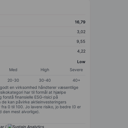
16,79
3,02
9,55
4,22
Low
Med
High
Severe
20-30
30-40
40+
or godt en virksomhed håndterer væsentlige
isikokategori har til formål at hjælpe
 forstå finansielle ESG-risici på
de kan påvirke aktieinvesteringers
ra 0 til 100. Jo lavere risiko, jo bedre (0 er
d den mest alvorlige).
/