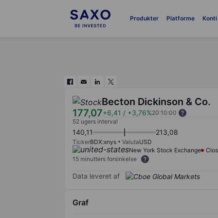
Produkter
Platforme
Konti
Becton Dickinson & Co.
177,07
+6,41
/
+3,76%
20:10:00
52 ugers interval
140,11
213,08
Ticker
BDX:xnys
Valuta
USD
New York Stock Exchange
Clo
15 minutters forsinkelse
Data leveret af
Graf
Chart