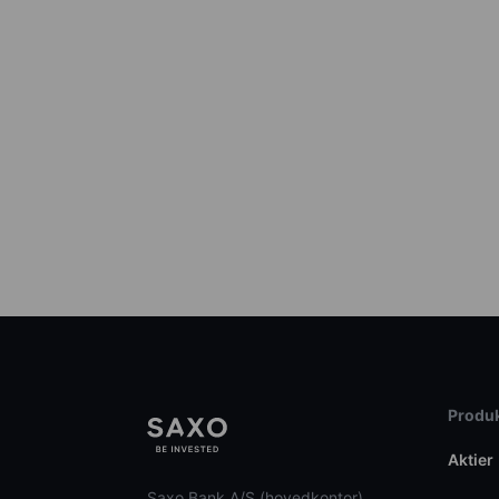
Produk
Aktier
Saxo Bank A/S (hovedkontor)