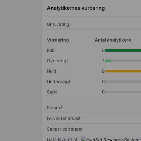
Analytikernes vurdering
Gns. rating
Vurdering
Antal analytikere
Køb
6
Overvægt
1
Hold
8
Undervægt
0
Sælg
0
Kursmål
Forventet afkast
Senest opdateret
Data leveret af