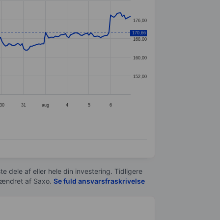
176,00
170,66
168,00
160,00
152,00
30
31
aug
4
5
6
e dele af eller hele din investering. Tidligere
t ændret af
Saxo
.
Se fuld ansvarsfraskrivelse