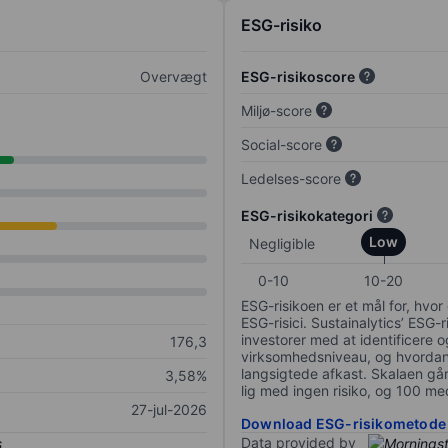
ESG-risiko
Overvægt
ESG-risikoscore
Miljø-score
Social-score
Ledelses-score
ESG-risikokategori
Low
Negligible
0-10
10-20
ESG-risikoen er et mål for, hv
ESG-risici. Sustainalytics’ ESG-r
investorer med at identificere og
176,3
virksomhedsniveau, og hvordan 
langsigtede afkast. Skalaen går f
3,58%
lig med ingen risiko, og 100 me
27-jul-2026
Download ESG-risikometode
Data provided by