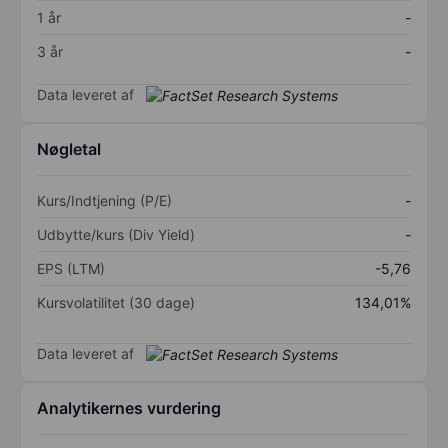
1 år
-
3 år
-
Data leveret af
Nøgletal
Kurs/Indtjening (P/E)
-
Udbytte/kurs (Div Yield)
-
EPS (LTM)
-5,76
Kursvolatilitet (30 dage)
134,01%
Data leveret af
Analytikernes vurdering