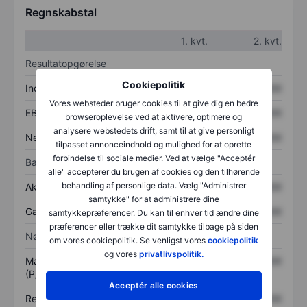
Regnskabstal
1. kvt.
2. kvt.
Resultatopgørelse
Cookiepolitik
Indtægter
XXXXXXX
XXXXXXX
Vores websteder bruger cookies til at give dig en bedre
EBITDA
XXXXXXX
XXXXXXX
browseroplevelse ved at aktivere, optimere og
analysere webstedets drift, samt til at give personligt
Nettoresultat
XXXXXXX
XXXXXXX
tilpasset annonceindhold og mulighed for at oprette
forbindelse til sociale medier. Ved at vælge "Acceptér
Balance
alle" accepterer du brugen af cookies og den tilhørende
behandling af personlige data. Vælg "Administrer
Aktiver i alt
XXXXXXX
XXXXXXX
samtykke" for at administrere dine
Gæld
XXXXXXX
XXXXXXX
samtykkepræferencer. Du kan til enhver tid ændre dine
præferencer eller trække dit samtykke tilbage på siden
Nøgletal
om vores cookiepolitik. Se venligst vores
cookiepolitik
og vores
privatlivspolitik.
Markedsværdi/omsætning
XXXXXXX
XXXXXXX
(P/S)
Acceptér alle cookies
Resultat pr. aktie (EPS)
XXXXXXX
XXXXXXX