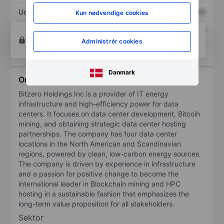
Udbytte pr. aktie
XXXXXXX
XXXXXXX
Kun nødvendige cookies
Afkast af egenkapital
XXXXXXX
XXXXXXX
Opret konto
for at få adgang til flere diagrammer
Administrér cookies
og analyse værktøjer.
Danmark
Om Bitzero Holdings Inc
Bitzero Holdings Inc is a provider of IT energy
infrastructure and high-efficiency power for data
centers. It focuses on data center development, Bitcoin
mining, and obtaining strategic data center hosting
partnerships. The company has four data center
locations in the North American and Scandinavian
regions, powered by clean, low-carbon energy sources.
The company is driven by experience in infrastructure
and a passion for positive change to become the
international leader in Blockchain mining and HPC
hosting in a sustainable fashion that emphasizes the
long-term value proposition for all stakeholders.
Sektor