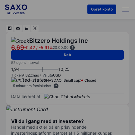
Opret konto
Bitzero Holdings Inc
6,69
-0,42
/
-5,91%
20:00:00
Køb
52 ugers interval
1,94
10,25
Ticker
AIBZ:xnas
Valuta
USD
NASDAQ (Small cap)
Closed
15 minutters forsinkelse
Data leveret af
Vil du i gang med at investere?
Handel med aktier på en prisvindende
investeringsplatform betroet af 1,5 millioner kunder.