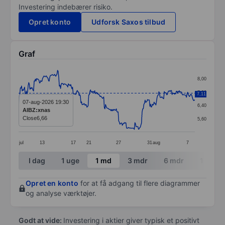
Investering indebærer risiko.
Opret konto
Udforsk Saxos tilbud
Graf
Chart
8,00
Line chart with 295 data points.
7,20
7,11
The chart has 1 X axis displaying categories.
07-aug-2026 19:30
6,40
AIBZ:xnas
The chart has 1 Y axis displaying values. Data ranges 
Close
6,66
5,60
jul
13
17
21
27
31
aug
7
End of interactive chart.
I dag
1 uge
1 md
3 mdr
6 mdr
1 år
Opret en konto
for at få adgang til flere diagrammer
og analyse værktøjer.
Godt at vide:
Investering i aktier giver typisk et positivt