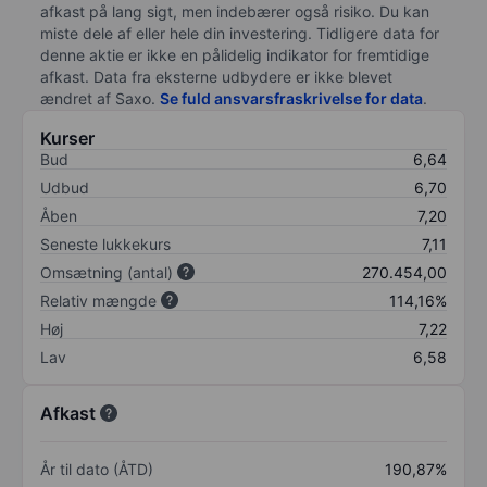
afkast på lang sigt, men indebærer også risiko. Du kan
miste dele af eller hele din investering. Tidligere data for
denne aktie er ikke en pålidelig indikator for fremtidige
afkast. Data fra eksterne udbydere er ikke blevet
ændret af
Saxo
.
Se fuld ansvarsfraskrivelse for data
.
Kurser
Bud
6,64
Udbud
6,70
Åben
7,20
Seneste lukkekurs
7,11
Omsætning (antal)
270.454,00
Relativ mængde
114,16%
Høj
7,22
Lav
6,58
Afkast
År til dato (ÅTD)
190,87%