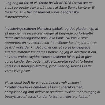
"Jeg er glad for, at vi i første halvår af 2025 fortsat ser en
stabil og positiv vækst på tværs af Saxo Banks kontorer til
trods for, at vi har indsnævret vores geografiske
tilstedeværelse.
Investeringskulturen blomstrer globalt, og det glæder mig, at
så mange nye investorer vælger at begynde og fortsætte
deres investeringsrejse hos Saxo Bank. Nu kan vi stolt
rapportere en ny rekord med 1,4 millioner kunder, der betror
os 877 milliarder kr. Det vidner om, at vores langsigtede
strategi matcher kundernes behov, og jeg er overbevist om,
at vores vækst skyldes vores konstante fokus på at give
vores kunder den bedst mulige oplevelse ved at forbedre
vores investeringsplatforme, produkter og services samt
vores lave priser.
Vi har også budt flere medarbejdere velkommen i
forretningskritiske områder, såsom cybersikkerhed,
compliance og anti-hvidvask området, hvilket understreger, at
beskyttelse af vores kunder fortsat er højeste prioritet."