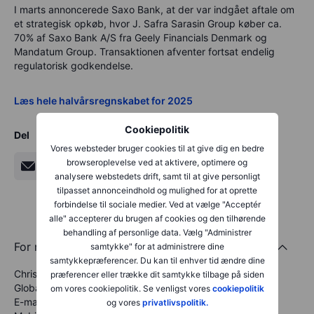
I marts annoncerede Saxo Bank, at der var indgået aftale om
et strategisk opkøb, hvor J. Safra Sarasin Group køber ca.
70% af Saxo Bank A/S fra Geely Financials Denmark og
Mandatum Group. Transaktionen afventer fortsat endelig
regulatorisk godkendelse.
Læs hele halvårsregnskabet for 2025
Cookiepolitik
Del
Vores websteder bruger cookies til at give dig en bedre
browseroplevelse ved at aktivere, optimere og
analysere webstedets drift, samt til at give personligt
tilpasset annonceindhold og mulighed for at oprette
forbindelse til sociale medier. Ved at vælge "Acceptér
alle" accepterer du brugen af cookies og den tilhørende
behandling af personlige data. Vælg "Administrer
For mere information:
samtykke" for at administrere dine
samtykkepræferencer. Du kan til enhver tid ændre dine
Christian Grønning
præferencer eller trække dit samtykke tilbage på siden
Global Head of Corporate Communications
om vores cookiepolitik. Se venligst vores
cookiepolitik
E-mail:
chgr@saxobank.com
og vores
privatlivspolitik.