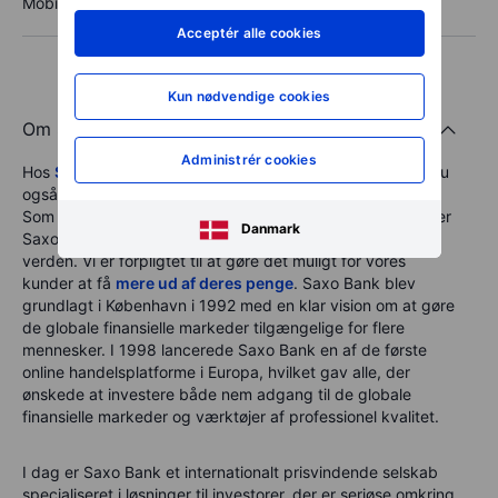
Mobil: +45 27 63 07 55
Acceptér alle cookies
Kun nødvendige cookies
Om Saxo Bank
Administrér cookies
Hos
Saxo Bank
tror vi på, at når du investerer, så åbner du
også op for en ny nysgerrighed på verden omkring dig.
Som leverandør af multi-asset investeringsløsninger ønsker
Danmark
Saxo Bank at gøre nysgerrige mennesker investeret i
verden. Vi er forpligtet til at gøre det muligt for vores
kunder at få
mere ud af deres penge
. Saxo Bank blev
grundlagt i København i 1992 med en klar vision om at gøre
de globale finansielle markeder tilgængelige for flere
mennesker. I 1998 lancerede Saxo Bank en af de første
online handelsplatforme i Europa, hvilket gav alle, der
ønskede at investere både nem adgang til de globale
finansielle markeder og værktøjer af professionel kvalitet.
I dag er Saxo Bank et internationalt prisvindende selskab
specialiseret i løsninger til investorer, der er seriøse omkring