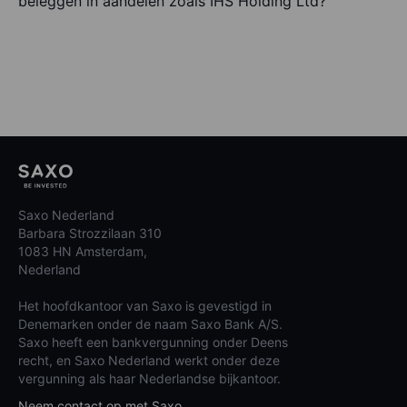
beleggen in aandelen zoals IHS Holding Ltd?
Saxo Nederland
Barbara Strozzilaan 310
1083 HN Amsterdam,
Nederland
Het hoofdkantoor van Saxo is gevestigd in
Denemarken onder de naam Saxo Bank A/S.
Saxo heeft een bankvergunning onder Deens
recht, en Saxo Nederland werkt onder deze
vergunning als haar Nederlandse bijkantoor.
Neem contact op met Saxo