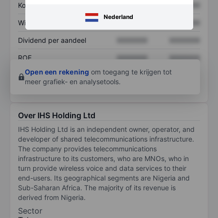
Koers/omzetratio
XXXXXXX
XXXXXXX
Nederland
Winst per aandeel
XXXXXXX
XXXXXXX
Dividend per aandeel
XXXXXXX
XXXXXXX
ROE
XXXXXXX
XXXXXXX
Open een rekening
om toegang te krijgen tot
meer grafiek- en analysetools.
Over IHS Holding Ltd
IHS Holding Ltd is an independent owner, operator, and
developer of shared telecommunications infrastructure.
The company provides telecommunications
infrastructure to its customers, who are MNOs, who in
turn provide wireless voice and data services to their
end-users. Its geographical segments are Nigeria and
Sub-Saharan Africa. The majority of its revenue is
derived from Nigeria.
Sector