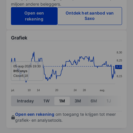
miljoen andere beleggers.
Open een
Ontdek het aanbod van
Saxo
rekening
Grafiek
Chart
8,30
Line chart with 295 data points.
8,25
The chart has 1 X axis displaying categories.
05-aug-2026 19:30
8,21
8,20
IHS:xnys
The chart has 1 Y axis displaying values. Data ranges f
Close
8,18
8,15
jul.
10
14
20
24
28
aug.
End of interactive chart.
Intraday
1W
1M
3M
6M
1J
3J
Open een rekening
om toegang te krijgen tot meer
grafiek- en analysetools.