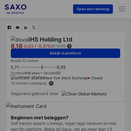
Open een rekening
IHS Holding Ltd
8,18
-0,03
/
-0,37%
20:10:00
Bekijk in platform
Bereik 52 weken
5,71
8,95
Symbool
IHS:xnys
Valuta
USD
New York Stock Exchange
Closed
15 minuten vertraging
Gegevens geleverd door
Beginnen met beleggen?
Zelf kiezen waarin u belegt, tegen lage tarieven en met
een fijn platform. Beleg bij Saxo, net als meer dan 1,5