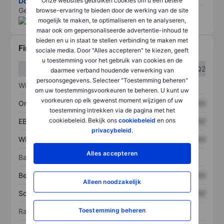
Download de ESG-risicomethodologie
Onze websites gebruiken cookies om u een betere
Gegevens geleverd door
/
browse-ervaring te bieden door de werking van de site
mogelijk te maken, te optimaliseren en te analyseren,
maar ook om gepersonaliseerde advertentie-inhoud te
bieden en u in staat te stellen verbinding te maken met
Financiële gegevens
sociale media. Door "Alles accepteren" te kiezen, geeft
u toestemming voor het gebruik van cookies en de
Q1
Q2
daarmee verband houdende verwerking van
persoonsgegevens. Selecteer "Toestemming beheren"
Winst/verlies
om uw toestemmingsvoorkeuren te beheren. U kunt uw
voorkeuren op elk gewenst moment wijzigen of uw
Omzet
XXXXXXX
XXXXXXX
toestemming intrekken via de pagina met het
cookiebeleid. Bekijk ons
cookiebeleid
en ons
EBITDA
XXXXXXX
XXXXXXX
privacybeleid
.
Winst
XXXXXXX
XXXXXXX
Alles accepteren
Balans
Bezittingen
XXXXXXX
XXXXXXX
Alleen noodzakelijk
Schulden
XXXXXXX
XXXXXXX
Toestemming beheren
Ratio's