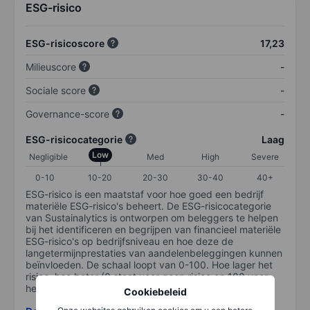
ESG-risico
ESG-risicoscore
17,23
Milieuscore
-
Sociale score
-
Governance-score
-
ESG-risicocategorie
Laag
Low
Negligible
Med
High
Severe
0-10
10-20
20-30
30-40
40+
ESG-risico is een maatstaf voor hoe goed een bedrijf
materiële ESG-risico's beheert. De ESG-risicocategorie
van Sustainalytics is ontworpen om beleggers te helpen
bij het identificeren en begrijpen van financieel materiële
ESG-risico's op bedrijfsniveau en hoe deze de
langetermijnprestaties van aandelenbeleggingen kunnen
beïnvloeden. De schaal loopt van 0-100. Hoe lager het
risico, hoe beter (0 staat voor geen risico en 100 voor
het grootste risico).
Cookiebeleid