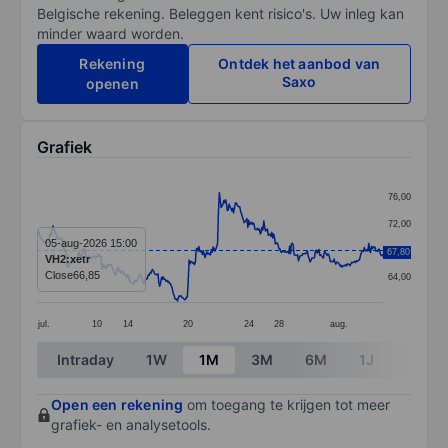
Belgische rekening. Beleggen kent risico's. Uw inleg kan
minder waard worden.
Rekening
Ontdek het aanbod van
Saxo
openen
Grafiek
Chart
76,00
Line chart with 390 data points.
72,00
The chart has 1 X axis displaying categories.
05-aug-2026 15:00
68,00
67,80
VH2:xetr
The chart has 1 Y axis displaying values. Data ranges 
Close
66,85
64,00
jul.
10
14
20
24
28
aug.
End of interactive chart.
Intraday
1W
1M
3M
6M
1J
3J
Open een rekening
om toegang te krijgen tot meer
grafiek- en analysetools.