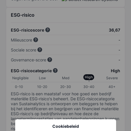
ESG-risico
ESG-risicoscore
36,67
Milieuscore
-
Sociale score
-
Governance-score
-
ESG-risicocategorie
High
High
Negligible
Low
Med
Severe
0-10
10-20
20-30
30-40
40+
ESG-risico is een maatstaf voor hoe goed een bedrijf
materiële ESG-risico's beheert. De ESG-risicocategorie
van Sustainalytics is ontworpen om beleggers te helpen
bij het identificeren en begrijpen van financieel materiële
ESG-risico's op bedrijfsniveau en hoe deze de
langetermijnprestaties van aandelenbeleggingen kunnen
beïnvloeden. De schaal loopt van 0-100. Hoe lager het
Cookiebeleid
risico, hoe beter (0 staat voor geen risico en 100 voor