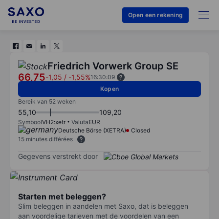
Open een rekening
Friedrich Vorwerk Group SE
66,75
-1,05
/
-1,55%
16:30:09
Kopen
Bereik van 52 weken
55,10
109,20
Symbool
VH2:xetr
Valuta
EUR
Deutsche Börse (XETRA)
Closed
15 minutes différées
Gegevens verstrekt door
Starten met beleggen?
Slim beleggen in aandelen met Saxo, dat is beleggen
aan voordelige tarieven met de voordelen van een