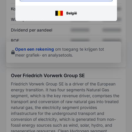
Koers/omzetratio
XXXXXXX
XXXXXXX
België
Winst per aandeel
XXXXXXX
XXXXXXX
Dividend per aandeel
XXXXXXX
XXXXXXX
ROE
XXXXXXX
XXXXXXX
Open een rekening
om toegang te krijgen tot
meer grafiek- en analysetools.
Over Friedrich Vorwerk Group SE
Friedrich Vorwerk Group SE is a driver of the European
energy transition. It has four segments Natural Gas
segment, which is the key revenue driver, comprises the
transport and conversion of raw natural gas into treated
natural gas, the electricity segment provides
infrastructure for the underground transport and
conversion of electricity, which is generated from non-
fossil energy sources such as wind, solar, hydro, and
regenerative resources, Clean Hydrogen segment