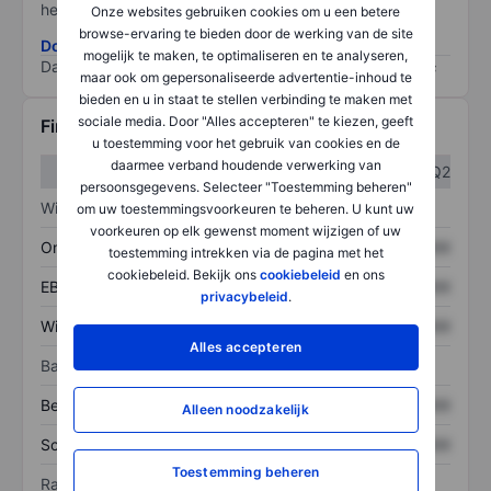
het grootste risico).
Onze websites gebruiken cookies om u een betere
browse-ervaring te bieden door de werking van de site
Download de ESG-risicomethodologie
mogelijk te maken, te optimaliseren en te analyseren,
Data provided by
/
maar ook om gepersonaliseerde advertentie-inhoud te
bieden en u in staat te stellen verbinding te maken met
sociale media. Door "Alles accepteren" te kiezen, geeft
Financiële gegevens
u toestemming voor het gebruik van cookies en de
daarmee verband houdende verwerking van
Q1
Q2
persoonsgegevens. Selecteer "Toestemming beheren"
Winst/verlies
om uw toestemmingsvoorkeuren te beheren. U kunt uw
voorkeuren op elk gewenst moment wijzigen of uw
Omzet
XXXXXXX
XXXXXXX
toestemming intrekken via de pagina met het
cookiebeleid. Bekijk ons
cookiebeleid
en ons
EBITDA
XXXXXXX
XXXXXXX
privacybeleid
.
Winst
XXXXXXX
XXXXXXX
Alles accepteren
Balans
Bezittingen
XXXXXXX
XXXXXXX
Alleen noodzakelijk
Schulden
XXXXXXX
XXXXXXX
Toestemming beheren
Ratio's