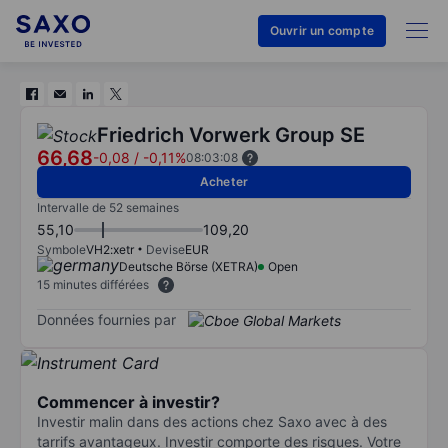
Ouvrir un compte
Friedrich Vorwerk Group SE
66,68
-0,08
/
-0,11%
08:03:08
Acheter
Intervalle de 52 semaines
55,10
109,20
Symbole
VH2:xetr
Devise
EUR
Deutsche Börse (XETRA)
Open
15 minutes différées
Données fournies par
Commencer à investir?
Investir malin dans des actions chez Saxo avec à des
tarrifs avantageux. Investir comporte des risques. Votre