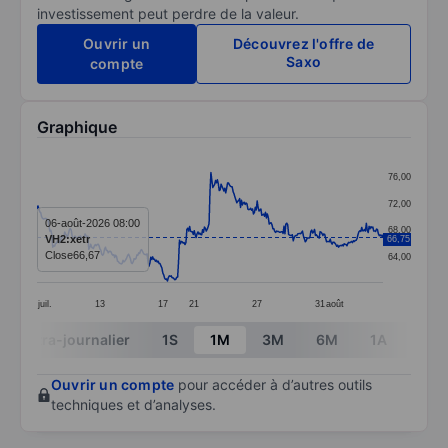
investissement peut perdre de la valeur.
Ouvrir un
Découvrez l'offre de
Saxo
compte
Graphique
Chart
76,00
Line chart with 375 data points.
72,00
The chart has 1 X axis displaying categories.
06-août-2026 08:00
68,00
VH2:xetr
66,75
The chart has 1 Y axis displaying values. Data ranges 
Close
66,67
64,00
juil.
13
17
21
27
31
août
End of interactive chart.
Intra-journalier
1S
1M
3M
6M
1A
3A
Ouvrir un compte
pour accéder à d’autres outils
techniques et d’analyses.