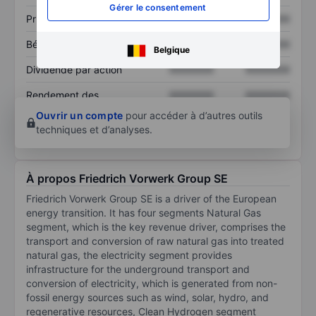
Gérer le consentement
Prix / ventes
XXXXXXX
XXXXXXX
Bénéfice par action
XXXXXXX
XXXXXXX
Belgique
Dividende par action
XXXXXXX
XXXXXXX
Rendement des
XXXXXXX
XXXXXXX
capitaux propres
Ouvrir un compte
pour accéder à d’autres outils
techniques et d’analyses.
À propos Friedrich Vorwerk Group SE
Friedrich Vorwerk Group SE is a driver of the European
energy transition. It has four segments Natural Gas
segment, which is the key revenue driver, comprises the
transport and conversion of raw natural gas into treated
natural gas, the electricity segment provides
infrastructure for the underground transport and
conversion of electricity, which is generated from non-
fossil energy sources such as wind, solar, hydro, and
regenerative resources, Clean Hydrogen segment