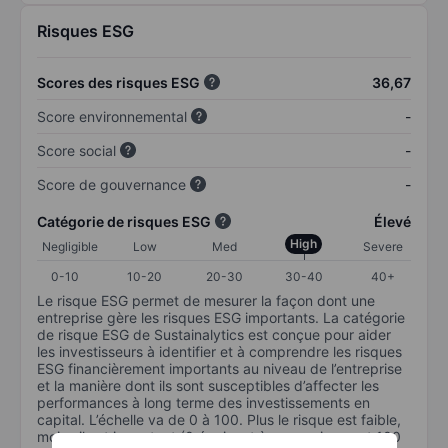
Risques ESG
Scores des risques ESG
36,67
Score environnemental
-
Score social
-
Score de gouvernance
-
Catégorie de risques ESG
Élevé
High
Negligible
Low
Med
Severe
0-10
10-20
20-30
30-40
40+
Le risque ESG permet de mesurer la façon dont une
entreprise gère les risques ESG importants. La catégorie
de risque ESG de Sustainalytics est conçue pour aider
les investisseurs à identifier et à comprendre les risques
ESG financièrement importants au niveau de l’entreprise
et la manière dont ils sont susceptibles d’affecter les
performances à long terme des investissements en
capital. L’échelle va de 0 à 100. Plus le risque est faible,
moins il est important (0 équivaut à aucun risque et 100