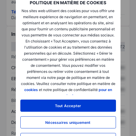
au risque le plus élevé).
POLITIQUE EN MATIÈRE DE COOKIES
Nos sites web utilisent des cookies pour vous offrir une
Télécharger la méthodologie ESG (en anglais)
meilleure expérience de navigation en permettant, en
Data provided by
/
optimisant et en analysant les opérations du site, ainsi
que pour fournir un contenu publicitaire personnalisé et
Informations financières
vous permettre de vous connecter aux médias sociaux.
En choisissant « Tout Accepter», vous consentez à
T1
T2
l'utilisation de cookies et au traitement des données
personnelles qui en découle. Sélectionnez « Gérer le
Résultats
consentement » pour gérer vos préférences en matière
de consentement. Vous pouvez modifier vos
Chiffre d’affaires
XXXXXXX
XXXXXXX
préférences ou retirer votre consentement à tout
moment via notre page de politique en matière de
EBITDA
XXXXXXX
XXXXXXX
cookies. Veuillez consulter notre politique en matière de
Résultat net
XXXXXXX
XXXXXXX
cookies
et notre politique de confidentialité
pour en
savoir plus
.
Bilan
Tout Accepter
Actif total
XXXXXXX
XXXXXXX
Dette totale
XXXXXXX
XXXXXXX
Nécessaires uniquement
Ratios