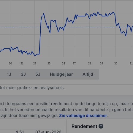
ories.
s. Data ranges from 4.33 to 4.64.
20
21
22
23
24
27
28
29
30
31
1J
3J
5J
Huidge jaar
Altijd
ot meer grafiek- en analysetools.
rt doorgaans een positief rendement op de lange termijn op, maar br
en. In het verleden behaalde resultaten van dit aandeel zijn geen be
zijn door Saxo niet gewijzigd.
Zie volledige disclaimer
.
Rendement
4,51
07-aug-2026