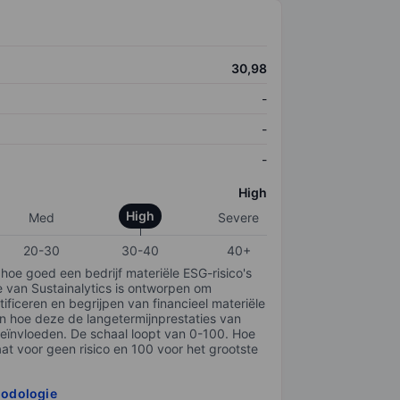
30,98
-
-
-
High
High
Med
Severe
20-30
30-40
40+
 hoe goed een bedrijf materiële ESG-risico's
e van Sustainalytics is ontworpen om
tificeren en begrijpen van financieel materiële
en hoe deze de langetermijnprestaties van
ïnvloeden. De schaal loopt van 0-100. Hoe
taat voor geen risico en 100 voor het grootste
hodologie