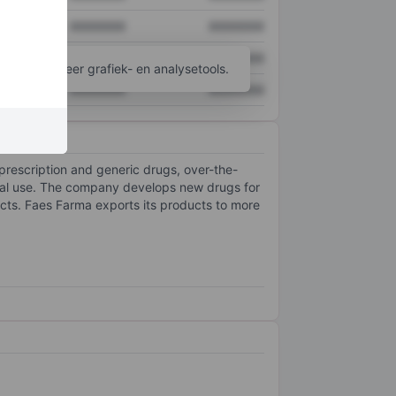
XXXXXXX
XXXXXXX
XXXXXXX
XXXXXXX
ijgen tot meer grafiek- en analysetools.
XXXXXXX
XXXXXXX
 prescription and generic drugs, over-the-
ical use. The company develops new drugs for
ducts. Faes Farma exports its products to more