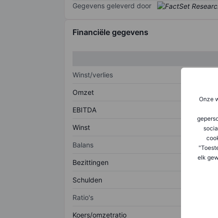
Gegevens geleverd door
Financiële gegevens
Winst/verlies
Omzet
Onze w
EBITDA
geperso
Winst
socia
coo
Balans
"Toest
elk gew
Bezittingen
Schulden
Ratio's
Koers/omzetratio