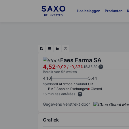
Hoe beleggen
Producten
K
Faes Farma SA
4,52
-0,02
/
-0,33%
15:35:29
Bereik van 52 weken
4,10
5,44
Symbool
FAE:xmce
Valuta
EUR
BME Spanish Exchanges
Closed
15 minutes différées
Gegevens verstrekt door
Grafiek
Chart