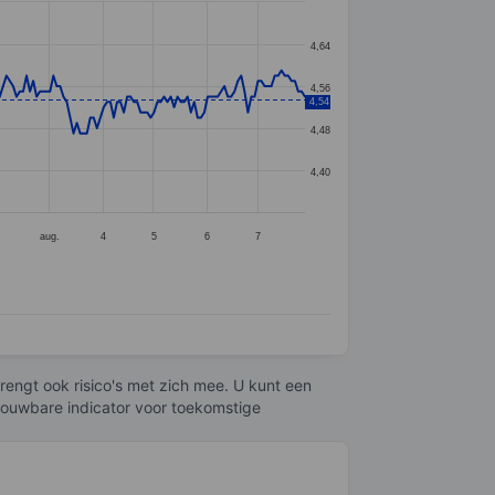
4,64
4,56
4,54
4,48
4,40
aug.
4
5
6
7
engt ook risico's met zich mee. U kunt een
trouwbare indicator voor toekomstige