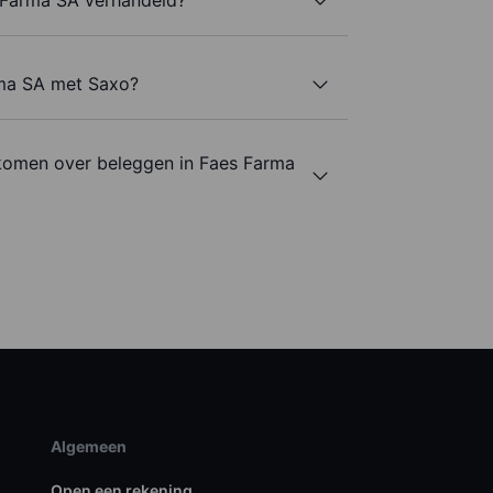
rma SA met Saxo?
komen over beleggen in Faes Farma
Algemeen
Open een rekening