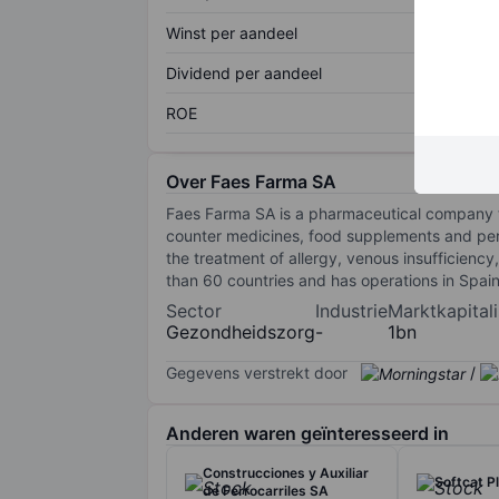
Winst per aandeel
Dividend per aandeel
ROE
Over Faes Farma SA
Faes Farma SA is a pharmaceutical company tha
counter medicines, food supplements and per
the treatment of allergy, venous insufficiency
than 60 countries and has operations in Spain
Sector
Industrie
Marktkapitali
Gezondheidszorg
-
1bn
Gegevens verstrekt door
/
Anderen waren geïnteresseerd in
Construcciones y Auxiliar
Softcat P
de Ferrocarriles SA