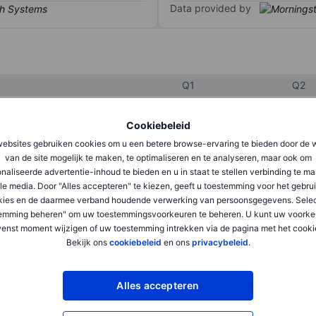
Data provided by
Q1
Q2
Cookiebeleid
XXXXXXX
XXXXXXX
ebsites gebruiken cookies om u een betere browse-ervaring te bieden door de 
van de site mogelijk te maken, te optimaliseren en te analyseren, maar ook om
XXXXXXX
XXXXXXX
naliseerde advertentie-inhoud te bieden en u in staat te stellen verbinding te m
XXXXXXX
XXXXXXX
le media. Door "Alles accepteren" te kiezen, geeft u toestemming voor het gebru
kies en de daarmee verband houdende verwerking van persoonsgegevens. Selec
emming beheren" om uw toestemmingsvoorkeuren te beheren. U kunt uw voorke
enst moment wijzigen of uw toestemming intrekken via de pagina met het cooki
XXXXXXX
XXXXXXX
Bekijk ons
cookiebeleid
en ons
privacybeleid
.
XXXXXXX
XXXXXXX
Alles accepteren
XXXXXXX
XXXXXXX