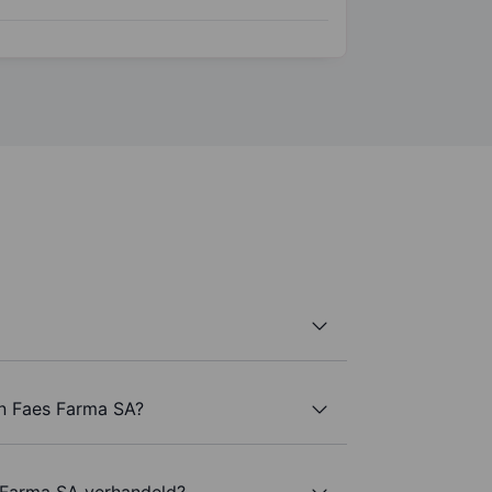
an Faes Farma SA?
 Farma SA verhandeld?