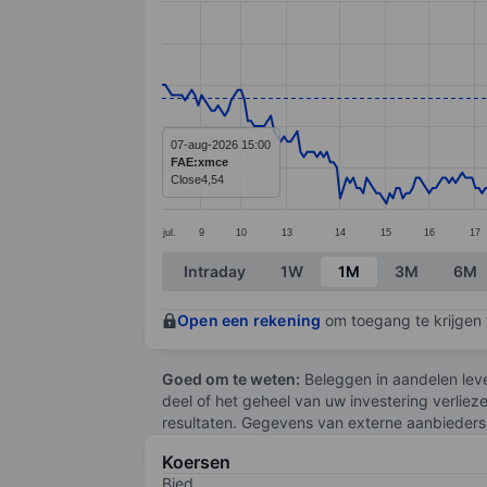
Line chart with 338 data points.
The chart has 1 X axis displaying categ
The chart has 1 Y axis displaying value
07-aug-2026 15:00
FAE:xmce
Close
4,54
jul.
9
10
13
14
15
16
17
End of interactive chart.
Intraday
1W
1M
3M
6M
Open een rekening
om toegang te krijgen t
Goed om te weten:
Beleggen in aandelen leve
deel of het geheel van uw investering verliez
resultaten. Gegevens van externe aanbieders 
Koersen
Bied