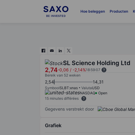
Hoe beleggen
Producten
K
SL Science Holding Ltd
2,74
-0,06
/
-2,14%
18:59:07
Bereik van 52 weken
2,54
14,31
Symbool
SLBT:xnas
Valuta
USD
NASDAQ
Open
15 minutes différées
Gegevens verstrekt door
Grafiek
Chart