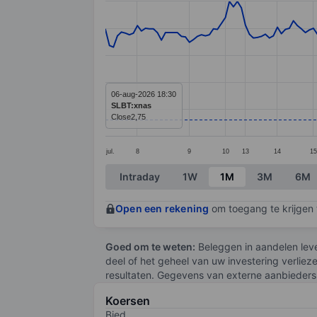
Line chart with 182 data points.
The chart has 1 X axis displaying categ
The chart has 1 Y axis displaying value
06-aug-2026 18:30
SLBT:xnas
Close
2,75
jul.
8
9
10
13
14
15
End of interactive chart.
Intraday
1W
1M
3M
6M
Open een rekening
om toegang te krijgen t
Goed om te weten:
Beleggen in aandelen leve
deel of het geheel van uw investering verliez
resultaten. Gegevens van externe aanbieders 
Koersen
Bied