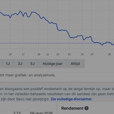
ories.
s. Data ranges from 2.61 to 5.
16
17
20
21
22
23
24
27
28
1J
3J
5J
Huidge jaar
Altijd
ot meer grafiek- en analysetools.
rt doorgaans een positief rendement op de lange termijn op, maar br
en. In het verleden behaalde resultaten van dit aandeel zijn geen be
zijn door Saxo niet gewijzigd.
Zie volledige disclaimer
.
Rendement
2,73
06-aug-2026