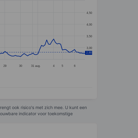
4,50
4,00
3,50
3,00
2,80
29
30
31
aug.
4
5
6
engt ook risico's met zich mee. U kunt een
trouwbare indicator voor toekomstige