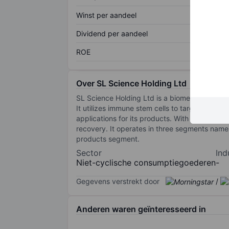
Winst per aandeel
Dividend per aandeel
ROE
Over SL Science Holding Ltd
SL Science Holding Ltd is a biomedical compa
It utilizes immune stem cells to target cance
applications for its products. With proprieta
recovery. It operates in three segments nam
products segment.
Sector
Ind
Niet-cyclische consumptiegoederen
-
Gegevens verstrekt door
/
Anderen waren geïnteresseerd in