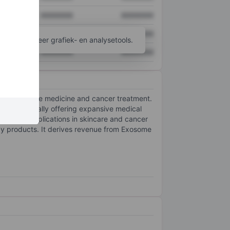
XXXXXXX
XXXXXXX
XXXXXXX
XXXXXXX
ijgen tot meer grafiek- en analysetools.
XXXXXXX
XXXXXXX
 regenerative medicine and cancer treatment.
hus potentially offering expansive medical
 exosome applications in skincare and cancer
y products. It derives revenue from Exosome