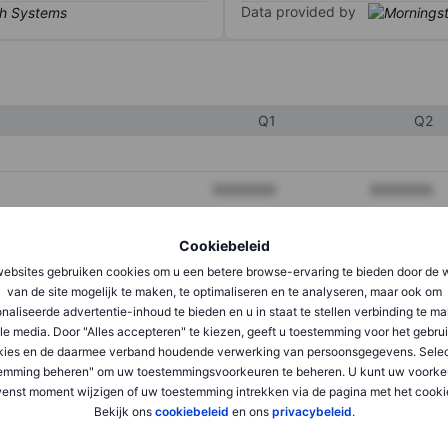
Data provided by
Q1
Q2
XXXXXXX
XXXXXXX
XXXXXXX
XXXXXXX
Cookiebeleid
XXXXXXX
XXXXXXX
ebsites gebruiken cookies om u een betere browse-ervaring te bieden door de 
van de site mogelijk te maken, te optimaliseren en te analyseren, maar ook om
naliseerde advertentie-inhoud te bieden en u in staat te stellen verbinding te m
le media. Door "Alles accepteren" te kiezen, geeft u toestemming voor het gebru
XXXXXXX
XXXXXXX
kies en de daarmee verband houdende verwerking van persoonsgegevens. Selec
XXXXXXX
XXXXXXX
emming beheren" om uw toestemmingsvoorkeuren te beheren. U kunt uw voorke
enst moment wijzigen of uw toestemming intrekken via de pagina met het cooki
Bekijk ons
cookiebeleid
en ons
privacybeleid
.
XXXXXXX
XXXXXXX