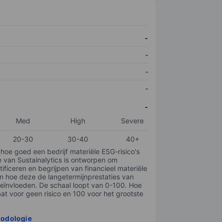
-
-
-
-
-
Med
High
Severe
20-30
30-40
40+
 hoe goed een bedrijf materiële ESG-risico's
e van Sustainalytics is ontworpen om
tificeren en begrijpen van financieel materiële
en hoe deze de langetermijnprestaties van
ïnvloeden. De schaal loopt van 0-100. Hoe
taat voor geen risico en 100 voor het grootste
hodologie