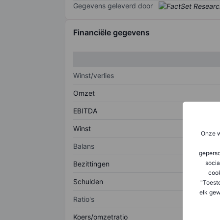
Gegevens geleverd door
Financiële gegevens
Winst/verlies
Omzet
EBITDA
Winst
Onze w
Balans
geperso
socia
Bezittingen
coo
Schulden
"Toest
elk gew
Ratio's
Koers/omzetratio