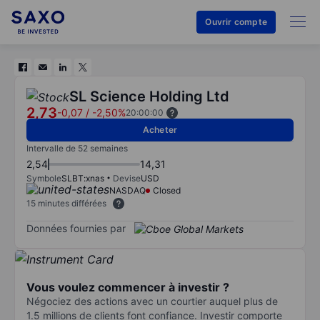
Ouvrir compte
SL Science Holding Ltd
2,73
-0,07
/
-2,50%
20:00:00
Acheter
Intervalle de 52 semaines
2,54
14,31
Symbole
SLBT:xnas
Devise
USD
NASDAQ
Closed
15 minutes différées
Données fournies par
Vous voulez commencer à investir ?
Négociez des actions avec un courtier auquel plus de
1.5 millions de clients font confiance. Investir comporte