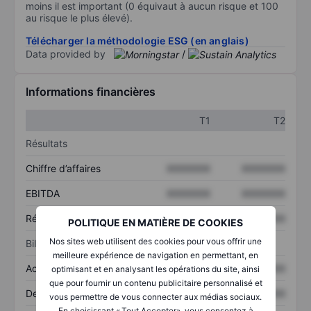
moins il est important (0 équivaut à aucun risque et 100
au risque le plus élevé).
Télécharger la méthodologie ESG (en anglais)
Data provided by
/
Informations financières
T1
T2
Résultats
Chiffre d’affaires
XXXXXXX
XXXXXXX
EBITDA
XXXXXXX
XXXXXXX
Résultat net
XXXXXXX
XXXXXXX
POLITIQUE EN MATIÈRE DE COOKIES
Nos sites web utilisent des cookies pour vous offrir une
Bilan
meilleure expérience de navigation en permettant, en
Actifs totaux
XXXXXXX
XXXXXXX
optimisant et en analysant les opérations du site, ainsi
que pour fournir un contenu publicitaire personnalisé et
Dette totale
XXXXXXX
XXXXXXX
vous permettre de vous connecter aux médias sociaux.
En choisissant « Tout Accepter», vous consentez à