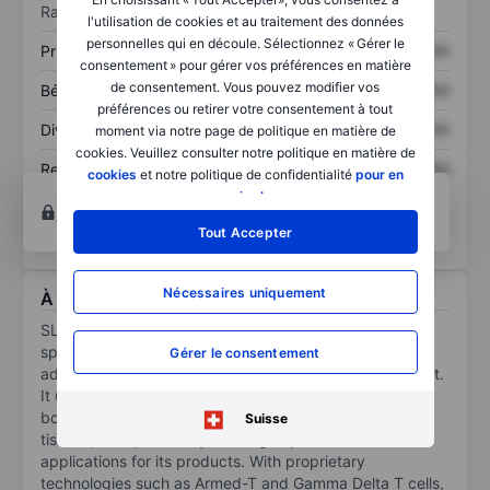
Ratios
l'utilisation de cookies et au traitement des données
personnelles qui en découle. Sélectionnez « Gérer le
Prix / ventes
XXXXXXX
XXXXXXX
consentement » pour gérer vos préférences en matière
de consentement. Vous pouvez modifier vos
Bénéfice par action
XXXXXXX
XXXXXXX
préférences ou retirer votre consentement à tout
Dividende par action
XXXXXXX
XXXXXXX
moment via notre page de politique en matière de
cookies. Veuillez consulter notre politique en matière de
Rendement des
XXXXXXX
XXXXXXX
cookies
et notre politique de confidentialité
pour en
capitaux propres
savoir plus
.
Ouvrir un compte
pour accéder à d’autres outils
techniques et d’analyse.
Tout Accepter
Nécessaires uniquement
À propos SL Science Holding Ltd
SL Science Holding Ltd is a biomedical company
specialized in developing cellular and gene therapies
Gérer le consentement
advancing regenerative medicine and cancer treatment.
It utilizes immune stem cells to target cancer and
bovine-derived milk exosomes to regenerate damaged
Suisse
tissues, thus potentially offering expansive medical
applications for its products. With proprietary
technologies such as Armed-T and Gamma Delta T cells,