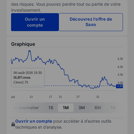
des risques. Vous pouvez perdre tout ou partie de votre
investissement.
Ouvrir un
Découvrez l'offre de
Saxo
compte
Graphique
Chart
4,50
Line chart with 184 data points.
4,00
The chart has 1 X axis displaying categories.
06-août-2026 19:30
3,50
SLBT:xnas
The chart has 1 Y axis displaying values. Data ranges 
Close
2,75
3,00
2,80
juil.
13
17
21
27
31
End of interactive chart.
Intra-journalier
1S
1M
3M
6M
1A
3A
Ouvrir un compte
pour accéder à d’autres outils
techniques et d’analyse.