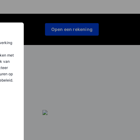
Open een rekening
werking
aken met
ik van
teer
uren op
ebeleid.