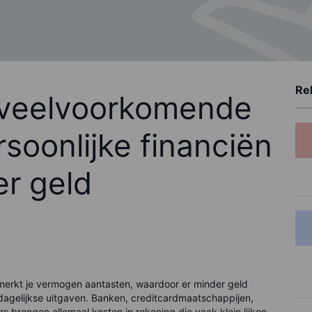
Rel
e veelvoorkomende
soonlijke financiën
er geld
merkt je vermogen aantasten, waardoor er minder geld
dagelijkse uitgaven. Banken, creditcardmaatschappijen,
 brengen allemaal kosten in rekening die vaak klein lijken,