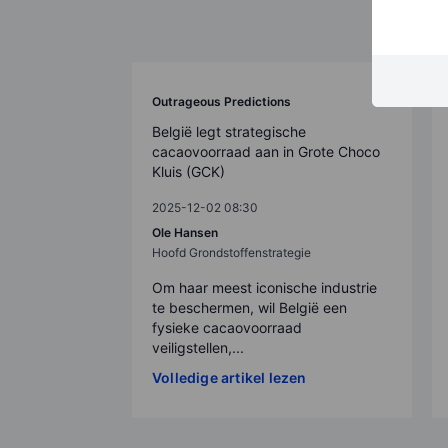
Outrageous Predictions
België legt strategische
cacaovoorraad aan in Grote Choco
Kluis (GCK)
2025-12-02 08:30
Ole Hansen
Hoofd Grondstoffenstrategie
Om haar meest iconische industrie
te beschermen, wil België een
fysieke cacaovoorraad
veiligstellen,...
Volledige artikel lezen