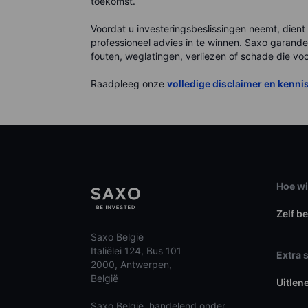
toekomst.
Voordat u investeringsbeslissingen neemt, dient
professioneel advies in te winnen. Saxo garandee
fouten, weglatingen, verliezen of schade die voo
Raadpleeg onze
volledige disclaimer en kenni
Hoe wi
Zelf b
Saxo België
Italiëlei 124, Bus 101
Extra 
2000, Antwerpen,
België
Uitlen
Saxo België, handelend onder