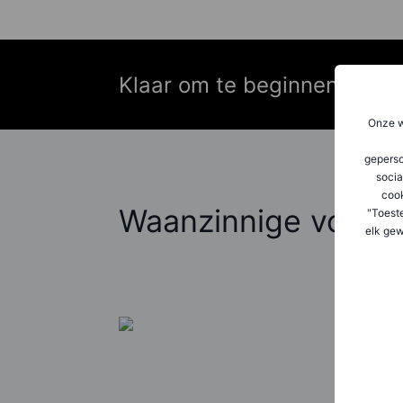
Klaar om te beginnen?
Onze w
geperso
socia
coo
Waanzinnige voorsp
"Toest
elk gew