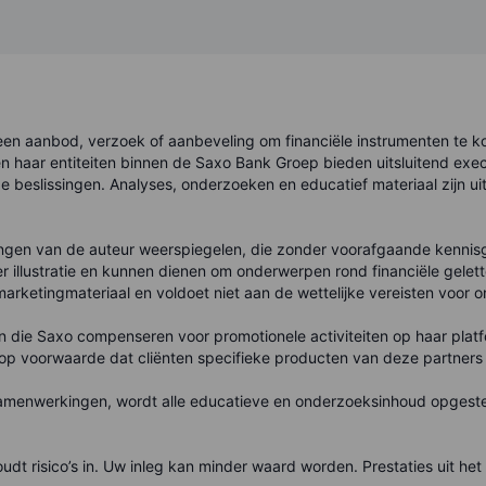
en aanbod, verzoek of aanbeveling om financiële instrumenten te kop
n haar entiteiten binnen de Saxo Bank Groep bieden uitsluitend execu
e beslissingen. Analyses, onderzoeken en educatief materiaal zijn ui
ingen van de auteur weerspiegelen, die zonder voorafgaande kenni
ter illustratie en kunnen dienen om onderwerpen rond financiële gelett
arketingmateriaal en voldoet niet aan de wettelijke vereisten voor 
die Saxo compenseren voor promotionele activiteiten op haar plat
 op voorwaarde dat cliënten specifieke producten van deze partners
menwerkingen, wordt alle educatieve en onderzoeksinhoud opgestel
t risico’s in. Uw inleg kan minder waard worden. Prestaties uit he