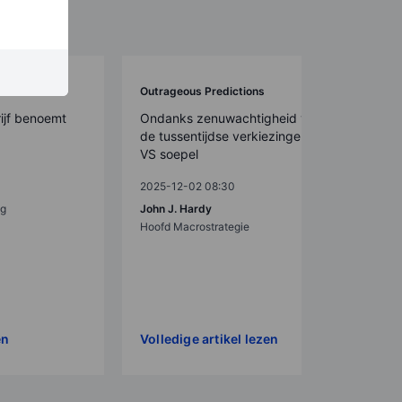
Outrageous Predictions
ijf benoemt
Ondanks zenuwachtigheid verlopen
de tussentijdse verkiezingen in de
VS soepel
2025-12-02 08:30
eg
John J. Hardy
Hoofd Macrostrategie
en
Volledige artikel lezen