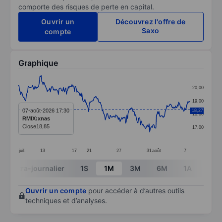
comporte des risques de perte en capital.
Ouvrir un
Découvrez l'offre de
Saxo
compte
Graphique
Chart
20,00
Line chart with 279 data points.
19,00
The chart has 1 X axis displaying categories.
07-août-2026 17:30
18,27
18,00
RMIX:xnas
The chart has 1 Y axis displaying values. Data ranges 
Close
18,85
17,00
juil.
13
17
21
27
31
août
7
End of interactive chart.
Intra-journalier
1S
1M
3M
6M
1A
3A
Ouvrir un compte
pour accéder à d’autres outils
techniques et d’analyses.