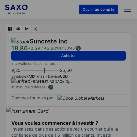
Ouvrir un compte
Suncrete Inc
18,86
+0,59
/
+3,23%
17:30:46
Acheter
Intervalle de 52 semaines
9,20
25,50
Symbole
RMIX:xnas
Devise
USD
NASDAQ
Open
15 minutes différées
Données fournies par
Vous voulez commencer à investir ?
Investissez dans des actions avec un courtier qui a la
confiance de plus de 1,5 million de clients. Investir