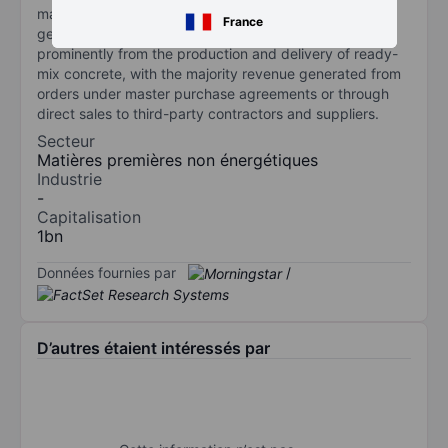
markets of the construction industry in the select
France
geographic markets. The company earns revenue
prominently from the production and delivery of ready-
mix concrete, with the majority revenue generated from
orders under master purchase agreements or through
direct sales to third-party contractors and suppliers.
Secteur
Matières premières non énergétiques
Industrie
-
Capitalisation
1bn
Données fournies par
/
D’autres étaient intéressés par