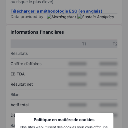
au risque le plus élevé).
Télécharger la méthodologie ESG (en anglais)
Data provided by
/
Informations financières
T1
T2
Résultats
Chiffre d’affaires
XXXXXXX
XXXXXXX
EBITDA
XXXXXXX
XXXXXXX
Résultat net
XXXXXXX
XXXXXXX
Bilan
Actif total
XXXXXXX
XXXXXXX
Dette totale
XXXXXXX
XXXXXXX
Politique en matière de cookies
Ratios
Nos sites web utilisent des cookies pour vous offrir une