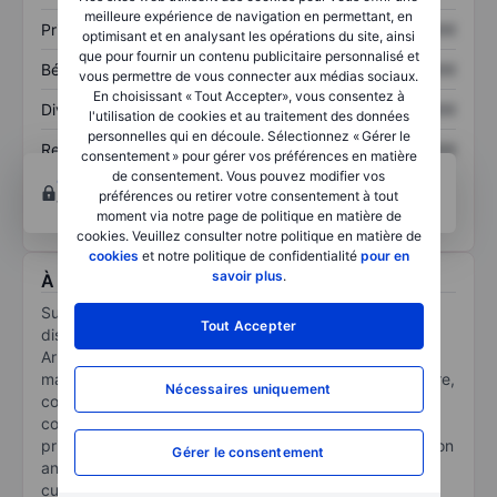
meilleure expérience de navigation en permettant, en
Prix / ventes
XXXXXXX
XXXXXXX
optimisant et en analysant les opérations du site, ainsi
que pour fournir un contenu publicitaire personnalisé et
Bénéfice par action
XXXXXXX
XXXXXXX
vous permettre de vous connecter aux médias sociaux.
En choisissant « Tout Accepter», vous consentez à
Dividende par action
XXXXXXX
XXXXXXX
l'utilisation de cookies et au traitement des données
personnelles qui en découle. Sélectionnez « Gérer le
Rendement des
XXXXXXX
XXXXXXX
consentement » pour gérer vos préférences en matière
capitaux propres
de consentement. Vous pouvez modifier vos
Ouvrir un compte
pour accéder à d’autres outils
préférences ou retirer votre consentement à tout
techniques et d’analyses.
moment via notre page de politique en matière de
cookies. Veuillez consulter notre politique en matière de
cookies
et notre politique de confidentialité
pour en
savoir plus
.
À propos Suncrete Inc
Suncrete Inc is a ready-mix concrete logistics and
Tout Accepter
distribution platform operating across Oklahoma and
Arkansas. Ready-mix concrete is a crucial building
material that is used in the vast majority of infrastructure,
Nécessaires uniquement
commercial and residential construction projects. The
company's ready-mix concrete business engages
principally in the precise formulation, efficient production
Gérer le consentement
and on-time delivery of ready-mix concrete to the
customers’ job sites. It serves substantially all end