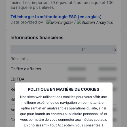
moins il est important (0 équivaut à aucun risque et 100
au risque le plus élevé).
Télécharger la méthodologie ESG (en anglais)
Data provided by
/
Informations financières
T1
T2
Résultats
Chiffre d’affaires
XXXXXXX
XXXXXXX
EBITDA
XXXXXXX
XXXXXXX
Résultat net
XXXXXXX
XXXXXXX
POLITIQUE EN MATIÈRE DE COOKIES
Nos sites web utilisent des cookies pour vous offrir une
Bilan
meilleure expérience de navigation en permettant, en
optimisant et en analysant les opérations du site, ainsi
Actifs totaux
XXXXXXX
XXXXXXX
que pour fournir un contenu publicitaire personnalisé et
Dette totale
XXXXXXX
XXXXXXX
vous permettre de vous connecter aux médias sociaux.
En choisissant « Tout Accepter», vous consentez à