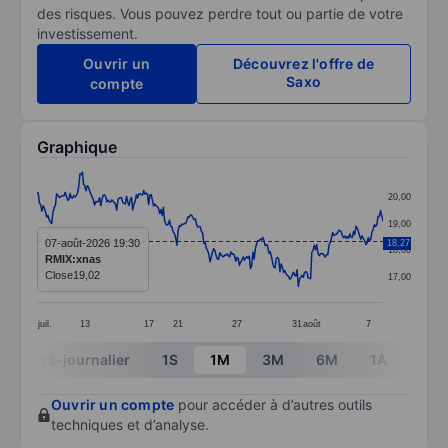
des risques. Vous pouvez perdre tout ou partie de votre
investissement.
Ouvrir un
Découvrez l'offre de
Saxo
compte
Graphique
Chart
20,00
Line chart with 283 data points.
19,00
The chart has 1 X axis displaying categories.
07-août-2026 19:30
18,27
18,00
RMIX:xnas
The chart has 1 Y axis displaying values. Data ranges 
Close
19,02
17,00
juil.
13
17
21
27
31
août
7
End of interactive chart.
Intra-journalier
1S
1M
3M
6M
1A
3A
Ouvrir un compte
pour accéder à d’autres outils
techniques et d’analyse.