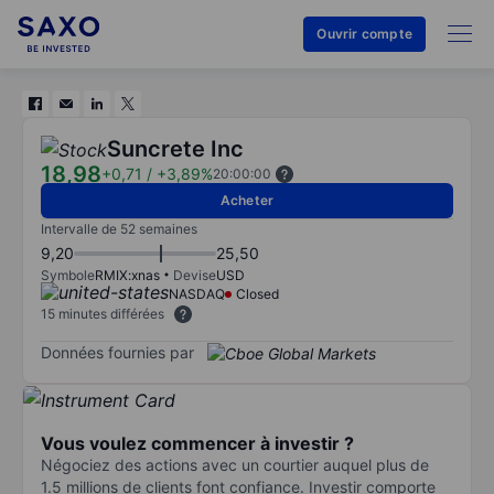
Ouvrir compte
Suncrete Inc
18,98
+0,71
/
+3,89%
20:00:00
Acheter
Intervalle de 52 semaines
9,20
25,50
Symbole
RMIX:xnas
Devise
USD
NASDAQ
Closed
15 minutes différées
Données fournies par
Vous voulez commencer à investir ?
Négociez des actions avec un courtier auquel plus de
1.5 millions de clients font confiance. Investir comporte