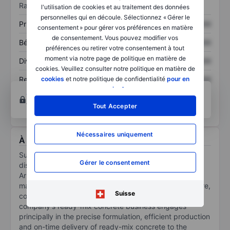
Ratios
l'utilisation de cookies et au traitement des données
personnelles qui en découle. Sélectionnez « Gérer le
Prix / ventes
XXXXXXX
XXXXXXX
consentement » pour gérer vos préférences en matière
de consentement. Vous pouvez modifier vos
Bénéfice par action
XXXXXXX
XXXXXXX
préférences ou retirer votre consentement à tout
moment via notre page de politique en matière de
Dividende par action
XXXXXXX
XXXXXXX
cookies. Veuillez consulter notre politique en matière de
Rendement des
XXXXXXX
XXXXXXX
cookies
et notre politique de confidentialité
pour en
capitaux propres
savoir plus
.
Ouvrir un compte
pour accéder à d’autres outils
techniques et d’analyse.
Tout Accepter
Nécessaires uniquement
À propos Suncrete Inc
Suncrete Inc is a ready-mix concrete logistics and
Gérer le consentement
distribution platform operating across Oklahoma and
Arkansas. Ready-mix concrete is a crucial building
material that is used in the vast majority of infrastructure,
Suisse
commercial and residential construction projects. The
company's ready-mix concrete business engages
principally in the precise formulation, efficient production
and on-time delivery of ready-mix concrete to the