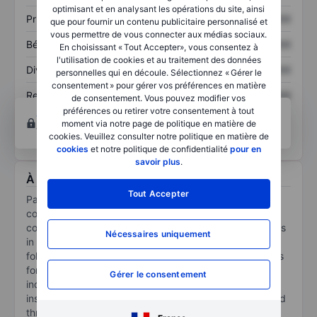
optimisant et en analysant les opérations du site, ainsi
Prix / ventes
XXXXXXX
XXXXXXX
que pour fournir un contenu publicitaire personnalisé et
vous permettre de vous connecter aux médias sociaux.
Bénéfice par action
XXXXXXX
XXXXXXX
En choisissant « Tout Accepter», vous consentez à
l'utilisation de cookies et au traitement des données
Dividende par action
XXXXXXX
XXXXXXX
personnelles qui en découle. Sélectionnez « Gérer le
consentement » pour gérer vos préférences en matière
Rendement des
XXXXXXX
XXXXXXX
de consentement. Vous pouvez modifier vos
capitaux propres
préférences ou retirer votre consentement à tout
Ouvrir un compte
pour accéder à d’autres outils
moment via notre page de politique en matière de
techniques et d’analyses.
cookies. Veuillez consulter notre politique en matière de
cookies
et notre politique de confidentialité
pour en
savoir plus
.
À propos Park National Corp.
Tout Accepter
Park National Corp is a diversified financial services
company based in Newark, Ohio, consisting of 11
community banking divisions with more than 100 offices
Nécessaires uniquement
in Ohio and Kentucky. The company provides the
following principal services: the acceptance of deposits
for demand, savings and time accounts; commercial,
Gérer le consentement
industrial, consumer and real estate lending, including
installment loans, credit cards (which are largely offered
through a third party), home equity lines of credit and