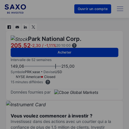
Ouvrir un compte
Park National Corp.
205,52
-2,30
/
-1,11%
20:10:00
Acheter
Intervalle de 52 semaines
149,06
215,00
Symbole
PRK:xase
Devise
USD
NYSE American
Closed
15 minutes différées
Données fournies par
Vous voulez commencer à investir ?
Investissez dans des actions avec un courtier qui a la
confiance de plus de 1,5 million de clients. Investir