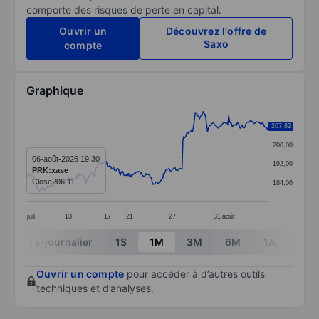
comporte des risques de perte en capital.
Ouvrir un
Découvrez l'offre de
Saxo
compte
Graphique
Chart
207,82
208,00
Line chart with 277 data points.
200,00
The chart has 1 X axis displaying categories.
06-août-2026 19:30
192,00
PRK:xase
The chart has 1 Y axis displaying values. Data ranges 
Close
206,11
184,00
juil.
13
17
21
27
31
août
End of interactive chart.
Intra-journalier
1S
1M
3M
6M
1A
3A
Ouvrir un compte
pour accéder à d’autres outils
techniques et d’analyses.