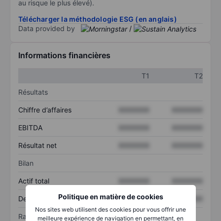
au risque le plus élevé).
Télécharger la méthodologie ESG (en anglais)
Data provided by
/
Informations financières
T1
T2
Résultats
Chiffre d’affaires
XXXXXXX
XXXXXXX
EBITDA
XXXXXXX
XXXXXXX
Résultat net
XXXXXXX
XXXXXXX
Bilan
Actif total
XXXXXXX
XXXXXXX
Politique en matière de cookies
Dette totale
XXXXXXX
XXXXXXX
Nos sites web utilisent des cookies pour vous offrir une
Ratios
meilleure expérience de navigation en permettant, en