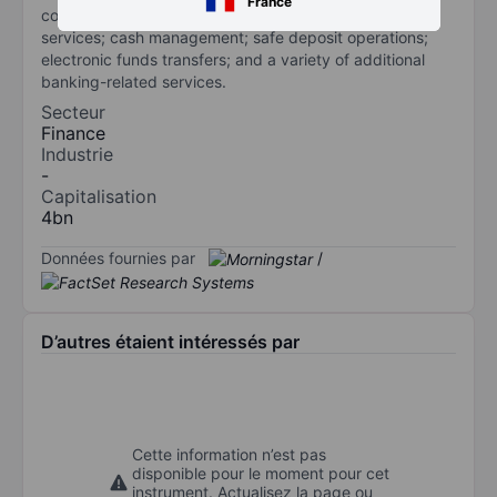
France
commercial leasing; trust and wealth management
services; cash management; safe deposit operations;
electronic funds transfers; and a variety of additional
banking-related services.
Secteur
Finance
Industrie
-
Capitalisation
4bn
Données fournies par
/
D’autres étaient intéressés par
Cette information n’est pas
disponible pour le moment pour cet
instrument. Actualisez la page ou