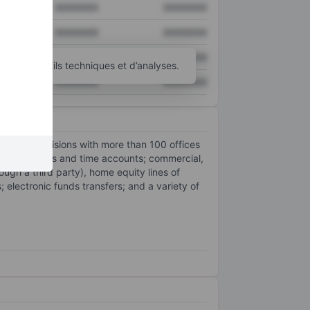
XXXXXXX
XXXXXXX
XXXXXXX
XXXXXXX
XXXXXXX
XXXXXXX
’autres outils techniques et d’analyses.
XXXXXXX
XXXXXXX
banking divisions with more than 100 offices
mand, savings and time accounts; commercial,
rough a third party), home equity lines of
electronic funds transfers; and a variety of