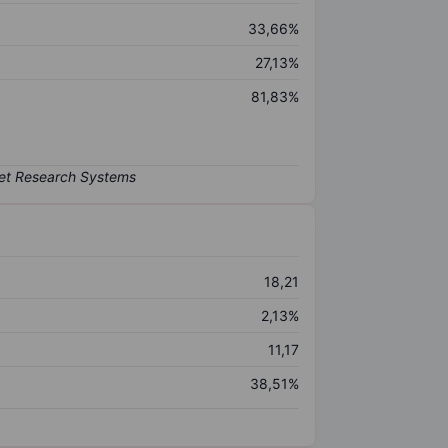
33,66%
27,13%
81,83%
18,21
2,13%
11,17
38,51%