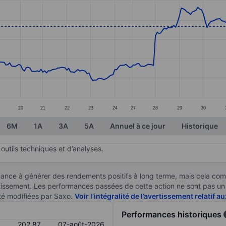
ories.
s. Data ranges from 180.21 to 213.38.
20
21
22
23
24
27
28
29
30
6M
1A
3A
5A
Annuel à ce jour
Historique
outils techniques et d’analyses.
ndance à générer des rendements positifs à long terme, mais cela c
stissement. Les performances passées de cette action ne sont pas un i
té modifiées par Saxo.
Voir l’intégralité de l’avertissement relatif 
Performances historiques
202,87
07-août-2026