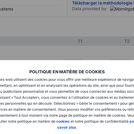
Télécharger la méthodologie 
Data provided by
T1
T2
XXXXXXX
XXXXXXX
POLITIQUE EN MATIÈRE DE COOKIES
XXXXXXX
XXXXXXX
tes web utilisent des cookies pour vous offrir une meilleure expérience de naviga
XXXXXXX
XXXXXXX
ettant, en optimisant et en analysant les opérations du site, ainsi que pour fourn
u publicitaire personnalisé et vous permettre de vous connecter aux médias soci
issant « Tout Accepter», vous consentez à l'utilisation de cookies et au traiteme
es personnelles qui en découle. Sélectionnez « Gérer le consentement » pour gér
XXXXXXX
XXXXXXX
nces en matière de consentement. Vous pouvez modifier vos préférences ou retir
sentement à tout moment via notre page de politique en matière de cookies. Veui
XXXXXXX
XXXXXXX
lter notre politique en matière de
cookies
et notre politique de confidentialité
po
savoir plus
.