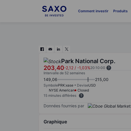
Comment investir
Produits
Park National Corp.
203,40
-2,12
/
-1,03%
20:10:00
Intervalle de 52 semaines
149,06
215,00
Symbole
PRK:xase
Devise
USD
NYSE American
Closed
15 minutes différées
Données fournies par
Graphique
Chart