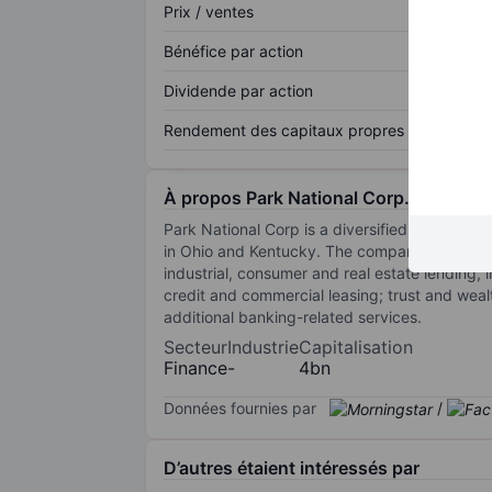
Prix / ventes
Bénéfice par action
Dividende par action
Rendement des capitaux propres
À propos Park National Corp.
Park National Corp is a diversified financial
in Ohio and Kentucky. The company provides t
industrial, consumer and real estate lending, i
credit and commercial leasing; trust and wea
additional banking-related services.
Secteur
Industrie
Capitalisation
Finance
-
4bn
Données fournies par
/
D’autres étaient intéressés par