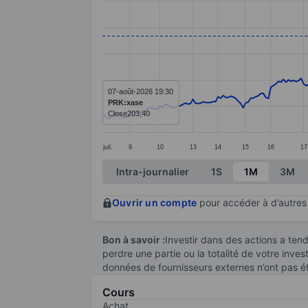
Line chart with 278 data points.
The chart has 1 X axis displaying categ
The chart has 1 Y axis displaying value
07-août-2026 19:30
PRK:xase
Close
203,40
juil.
9
10
13
14
15
16
17
End of interactive chart.
Intra-journalier
1S
1M
3M
Ouvrir un compte
pour accéder à d’autres 
Bon à savoir :
Investir dans des actions a te
perdre une partie ou la totalité de votre inve
données de fournisseurs externes n’ont pas é
Cours
Achat