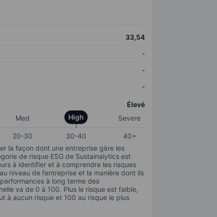
33,54
-
-
-
Élevé
High
Med
Severe
20-30
30-40
40+
r la façon dont une entreprise gère les
gorie de risque ESG de Sustainalytics est
urs à identifier et à comprendre les risques
 niveau de l’entreprise et la manière dont ils
s performances à long terme des
elle va de 0 à 100. Plus le risque est faible,
ut à aucun risque et 100 au risque le plus