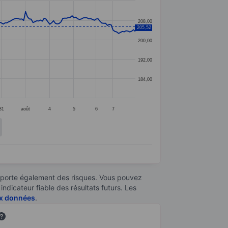
208,00
205,52
200,00
192,00
184,00
31
août
4
5
6
7
omporte également des risques. Vous pouvez
ndicateur fiable des résultats futurs. Les
aux données
.