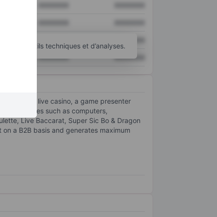
XXXXXXX
XXXXXXX
XXXXXXX
XXXXXXX
XXXXXXX
XXXXXXX
’autres outils techniques et d’analyses.
XXXXXXX
XXXXXXX
perators. In live casino, a game presenter
 bets on devices such as computers,
ulette, Live Baccarat, Super Sic Bo & Dragon
nt on a B2B basis and generates maximum