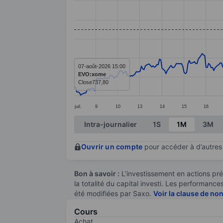
Line chart with 391 data points.
The chart has 1 X axis displaying categ
The chart has 1 Y axis displaying value
07-août-2026 15:00
EVO:xome
Close
737,80
juil.
9
10
13
14
15
16
End of interactive chart.
Intra-journalier
1S
1M
3M
Ouvrir un compte
pour accéder à d’autres 
Bon à savoir :
L’investissement en actions pré
la totalité du capital investi. Les performan
été modifiées par Saxo.
Voir la clause de no
Cours
Achat