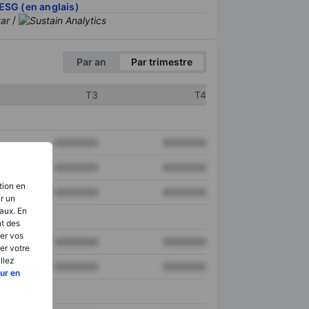
ESG (en anglais)
/
Par an
Par trimestre
T3
T4
XXXXXXX
XXXXXXX
XXXXXXX
XXXXXXX
tion en
XXXXXXX
XXXXXXX
ir un
aux. En
nt des
er vos
XXXXXXX
XXXXXXX
er votre
llez
XXXXXXX
XXXXXXX
ur en