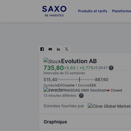
Produits et tarifs
Plateform
Evolution AB
735,80
+5,60
/
+0,77%
15:29:47
Intervalle de 52 semaines
515,40
887,60
Symbole
EVO:xome
Devise
SEK
NASDAQ OMX Stockholm
Closed
15 minutes différées
Données fournies par
Graphique
Chart