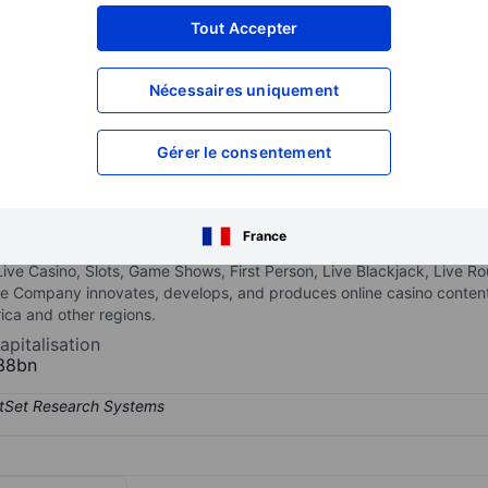
XXXXXXX
XXXXXXX
Tout Accepter
XXXXXXX
XXXXXXX
Nécessaires uniquement
XXXXXXX
XXXXXXX
Ouvrir un compte
pour accéder à d
XXXXXXX
XXXXXXX
Gérer le consentement
licenses fully integrated live casino and slots solutions to gaming o
France
hich is followed in real time via a video stream, while players place
ive Casino, Slots, Game Shows, First Person, Live Blackjack, Live Ro
he Company innovates, develops, and produces online casino conte
ica and other regions.
apitalisation
38bn