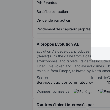
Prix / ventes
Bénéfice par action
Dividende par action
Rendement des capitaux propres
À propos Evolution AB
Evolution AB develops, produces, markets, and 
(dealer) runs the game from a casino table, w
smartphones, and tablets. Its games include L
Tiger, Live Poker, and Land-Based games. T
revenue from Europe, followed by North Amer
Secteur
Industrie
C
Services aux consommateurs
-
1
Données fournies par
/
D’autres étaient intéressés par