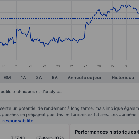
ories.
s. Data ranges from 660.5 to 753.1.
17
20
21
22
23
24
27
28
29
30
6M
1A
3A
5A
Annuel à ce jour
Historique
outils techniques et d’analyses.
sente un potentiel de rendement à long terme, mais implique égaleme
ces passées ne préjugent pas des performances futures. Les données 
n-responsabilité
.
Performances historiques
737,40
07-août-2026