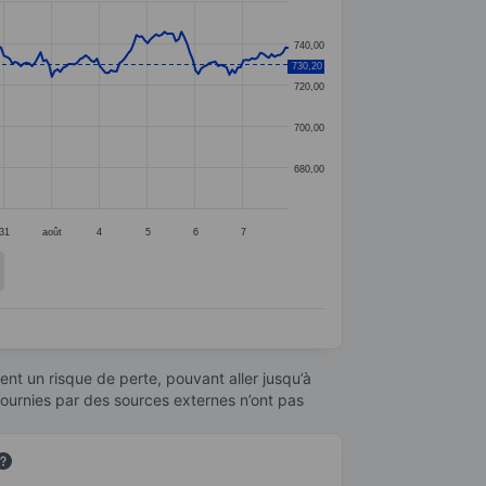
740,00
730,20
720,00
700,00
680,00
31
août
4
5
6
7
nt un risque de perte, pouvant aller jusqu’à
fournies par des sources externes n’ont pas