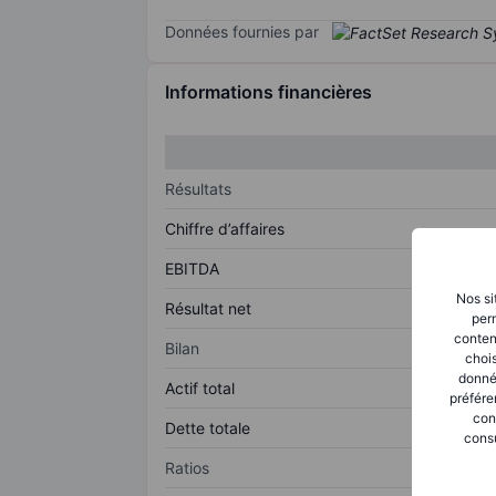
Données fournies par
Informations financières
Résultats
Chiffre d’affaires
EBITDA
Nos si
Résultat net
perm
conten
Bilan
chois
donné
Actif total
préfére
con
Dette totale
consu
Ratios