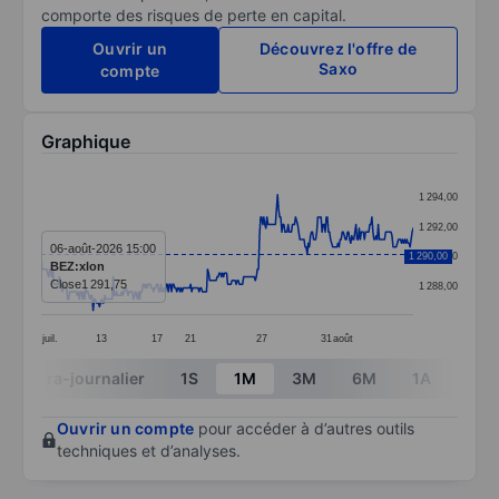
comporte des risques de perte en capital.
Ouvrir un
Découvrez l'offre de
Saxo
compte
Graphique
Chart
1 294,00
Line chart with 352 data points.
1 292,00
The chart has 1 X axis displaying categories.
06-août-2026 15:00
1 290,00
1 290,00
BEZ:xlon
The chart has 1 Y axis displaying values. Data ranges
Close
1 291,75
1 288,00
juil.
13
17
21
27
31
août
End of interactive chart.
Intra-journalier
1S
1M
3M
6M
1A
3A
Ouvrir un compte
pour accéder à d’autres outils
techniques et d’analyses.