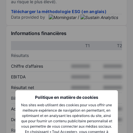
au risque le plus élevé).
Télécharger la méthodologie ESG (en anglais)
Data provided by
/
Informations financières
T1
T2
Résultats
Chiffre d’affaires
XXXXXXX
XXXXXXX
EBITDA
XXXXXXX
XXXXXXX
Résultat net
XXXXXXX
XXXXXXX
Politique en matière de cookies
Bilan
Nos sites web utilisent des cookies pour vous offrir une
Actif total
XXXXXXX
XXXXXXX
meilleure expérience de navigation en permettant, en
optimisant et en analysant les opérations du site, ainsi
Dette totale
XXXXXXX
XXXXXXX
que pour fournir un contenu publicitaire personnalisé et
vous permettre de vous connecter aux médias sociaux.
Ratios
En choisissant « Tout Accepter», vous consentez à