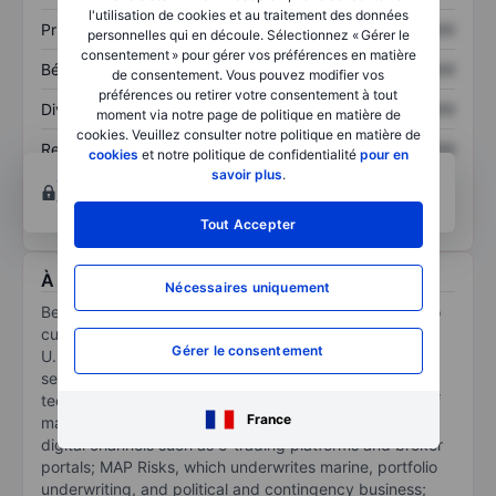
l'utilisation de cookies et au traitement des données
Prix / ventes
XXXXXXX
XXXXXXX
personnelles qui en découle. Sélectionnez « Gérer le
consentement » pour gérer vos préférences en matière
Bénéfice par action
XXXXXXX
XXXXXXX
de consentement. Vous pouvez modifier vos
préférences ou retirer votre consentement à tout
Dividende par action
XXXXXXX
XXXXXXX
moment via notre page de politique en matière de
cookies. Veuillez consulter notre politique en matière de
Rendement des
XXXXXXX
XXXXXXX
cookies
et notre politique de confidentialité
pour en
capitaux propres
savoir plus
.
Ouvrir un compte
pour accéder à d’autres outils
techniques et d’analyses.
Tout Accepter
À propos Beazley Group Plc
Nécessaires uniquement
Beazley PLC is a specialty insurer providing services to
customers in the United Kingdom (its key market), the
Gérer le consentement
U.S., and Europe. It operates through the following
segments: Cyber Risks, which underwrites cyber and
technology risks; Digital, which underwrites a variety of
France
marine, contingency, and SME liability risks through
digital channels such as e-trading platforms and broker
portals; MAP Risks, which underwrites marine, portfolio
underwriting, and political and contingency business;