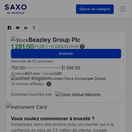
Ouvrir un compte
Beazley Group Plc
1 291,00
+1,00
/
+0,08%
23:25:40
Acheter
Intervalle de 52 semaines
750,00
1 296,00
Symbole
BEZ:xlon
Devise
GBP
London Stock Exchange
Closed
15 minutes différées
Données fournies par
Vous voulez commencer à investir ?
Investissez dans des actions avec un courtier qui a la
confiance de plus de 1,5 million de clients. Investir