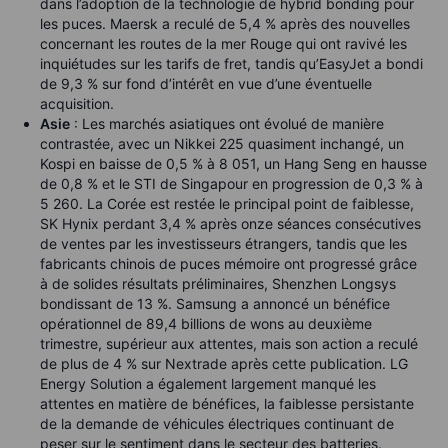
dans l’adoption de la technologie de hybrid bonding pour
les puces. Maersk a reculé de 5,4 % après des nouvelles
concernant les routes de la mer Rouge qui ont ravivé les
inquiétudes sur les tarifs de fret, tandis qu’EasyJet a bondi
de 9,3 % sur fond d’intérêt en vue d’une éventuelle
acquisition.
Asie
: Les marchés asiatiques ont évolué de manière
contrastée, avec un Nikkei 225 quasiment inchangé, un
Kospi en baisse de 0,5 % à 8 051, un Hang Seng en hausse
de 0,8 % et le STI de Singapour en progression de 0,3 % à
5 260. La Corée est restée le principal point de faiblesse,
SK Hynix perdant 3,4 % après onze séances consécutives
de ventes par les investisseurs étrangers, tandis que les
fabricants chinois de puces mémoire ont progressé grâce
à de solides résultats préliminaires, Shenzhen Longsys
bondissant de 13 %. Samsung a annoncé un bénéfice
opérationnel de 89,4 billions de wons au deuxième
trimestre, supérieur aux attentes, mais son action a reculé
de plus de 4 % sur Nextrade après cette publication. LG
Energy Solution a également largement manqué les
attentes en matière de bénéfices, la faiblesse persistante
de la demande de véhicules électriques continuant de
peser sur le sentiment dans le secteur des batteries.