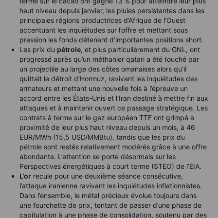
terme sur le cacao ont gagné 13 % pour atteindre leur plus
haut niveau depuis janvier, les pluies persistantes dans les
principales régions productrices d’Afrique de l’Ouest
accentuant les inquiétudes sur l’offre et mettant sous
pression les fonds détenant d’importantes positions short.
Les prix du
pétrole
, et plus particulièrement du GNL, ont
progressé après qu’un méthanier qatari a été touché par
un projectile au large des côtes omanaises alors qu’il
quittait le détroit d’Hormuz, ravivant les inquiétudes des
armateurs et mettant une nouvelle fois à l’épreuve un
accord entre les États-Unis et l’Iran destiné à mettre fin aux
attaques et à maintenir ouvert ce passage stratégique. Les
contrats à terme sur le gaz européen TTF ont grimpé à
proximité de leur plus haut niveau depuis un mois, à 46
EUR/MWh (15,5 USD/MMBtu), tandis que les prix du
pétrole sont restés relativement modérés grâce à une offre
abondante. L’attention se porte désormais sur les
Perspectives énergétiques à court terme (STEO) de l’EIA.
L’or
recule pour une deuxième séance consécutive,
l’attaque iranienne ravivant les inquiétudes inflationnistes.
Dans l’ensemble, le métal précieux évolue toujours dans
une fourchette de prix, tentant de passer d’une phase de
capitulation à une phase de consolidation, soutenu par des