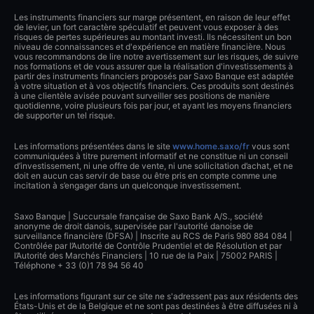
Les instruments financiers sur marge présentent, en raison de leur effet
de levier, un fort caractère spéculatif et peuvent vous exposer à des
risques de pertes supérieures au montant investi. Ils nécessitent un bon
niveau de connaissances et d'expérience en matière financière. Nous
vous recommandons de lire notre avertissement sur les risques, de suivre
nos formations et de vous assurer que la réalisation d'investissements à
partir des instruments financiers proposés par Saxo Banque est adaptée
à votre situation et à vos objectifs financiers. Ces produits sont destinés
à une clientèle avisée pouvant surveiller ses positions de manière
quotidienne, voire plusieurs fois par jour, et ayant les moyens financiers
de supporter un tel risque.
Les informations présentées dans le site
www.home.saxo/fr
vous sont
communiquées à titre purement informatif et ne constitue ni un conseil
d’investissement, ni une offre de vente, ni une sollicitation d’achat, et ne
doit en aucun cas servir de base ou être pris en compte comme une
incitation à s’engager dans un quelconque investissement.
Saxo Banque | Succursale française de Saxo Bank A/S., société
anonyme de droit danois, supervisée par l'autorité danoise de
surveillance financière (DFSA) | Inscrite au RCS de Paris 980 884 084 |
Contrôlée par l’Autorité de Contrôle Prudentiel et de Résolution et par
l’Autorité des Marchés Financiers | 10 rue de la Paix | 75002 PARIS |
Téléphone + 33 (0)1 78 94 56 40
Les informations figurant sur ce site ne s'adressent pas aux résidents des
États-Unis et de la Belgique et ne sont pas destinées à être diffusées ni à