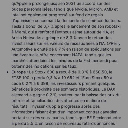
qu’Apple a prolongé jusqu’en 2031 un accord sur des
puces personnalisées, tandis que Nvidia, Micron, AMD et
Intel ont également progressé sur fond de regain
d’optimisme concernant la demande de semi-conducteurs.
Tesla a bondi de 6,7 % après le lancement de son robotaxi
à Miami, qui a renforcé l’enthousiasme autour de l’IA, et
Arista Networks a grimpé de 8,3 % avec le retour des
investisseurs sur les valeurs de réseaux liées à l’IA. O’Reilly
Automotive a chuté de 6,7 % en raison de spéculations sur
une éventuelle offre concernant NAPA, tandis que les
marchés attendaient les minutes de la Fed mercredi pour
obtenir des indications sur les taux.
Europe
: Le Stoxx 600 a reculé de 0,3 % à 650,50, le
FTSE 100 a perdu 0,3 % à 10 652 et l’Euro Stoxx 50 a
cédé 0,2 % à 6 398, les investisseurs prenant quelques
bénéfices à proximité des sommets historiques. Le DAX
allemand a gagné 0,2 %, soutenu par la baisse des prix du
pétrole et l’amélioration des attentes en matière de
résultats. Thyssenkrupp a progressé après des
informations faisant état d’un important contrat canadien
portant sur des sous-marins, tandis que BE Semiconductor
a perdu 5,5 % en raison de nouveaux retards annoncés