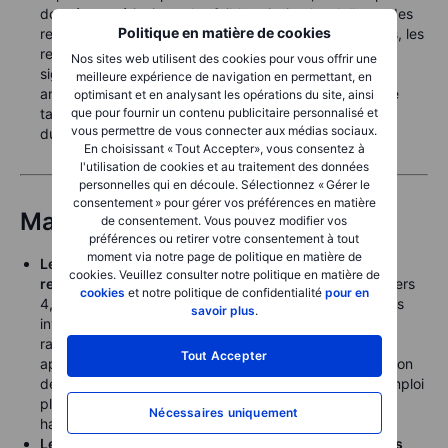
données américaines plus faibles ainsi qu’un dollar et des
Politique en matière de cookies
rendements obligataires moins défavorables. Toutefois, les
rendements américains à court terme continuant de
Nos sites web utilisent des cookies pour vous offrir une
signaler un risque de hausse des taux plus tard cette
meilleure expérience de navigation en permettant, en
année, un nouvel assouplissement des anticipations de
optimisant et en analysant les opérations du site, ainsi
que pour fournir un contenu publicitaire personnalisé et
taux sera nécessaire pour soutenir une reprise plus
vous permettre de vous connecter aux médias sociaux.
durable.
En choisissant « Tout Accepter», vous consentez à
l'utilisation de cookies et au traitement des données
personnelles qui en découle. Sélectionnez « Gérer le
consentement » pour gérer vos préférences en matière
Marché Obligatoire
de consentement. Vous pouvez modifier vos
préférences ou retirer votre consentement à tout
moment via notre page de politique en matière de
Le rendement du Treasury américain à 10 ans est
cookies. Veuillez consulter notre politique en matière de
retombé autour de 4,46 % lundi
, avant de remonter vers
cookies
et notre politique de confidentialité
pour en
4,5 % sous l’effet de la hausse des prix de l’énergie. Les
savoir plus
.
investisseurs ont analysé des données montrant un
ralentissement modéré de l’activité des services, un
Tout Accepter
apaisement des pressions sur les prix et une amélioration
de l’emploi dans les services, après des chiffres de l’emploi
plus faibles ayant réduit les anticipations de nouvelles
Nécessaires uniquement
hausses des taux de la Fed cette année.
Le rendement de l’obligation d’État japonaise à 10 ans