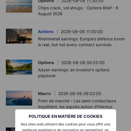
Options
2026-08-06 11:30:00
Chips crack, vol shrugs - Options Brief - 6
August 2026
Actions
2026-08-06 11:00:00
Rheinmetall earnings: Europe’s defence boom
is real, but not every contract survives
Options
2026-08-06 06:55:00
Adyen earnings: an investor's options
playbook
Macro
2026-08-06 06:02:00
Point de marché – Les semi-conducteurs
inquiètent, les espoirs autour d’Hormuz
progressent – 6 août 2026
POLITIQUE EN MATIÈRE DE COOKIES
Nos sites web utilisent des cookies pour vous offrir une
Actions
2026-08-06 06:00:00
meilleure expérience de navigation en permettant, en