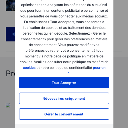
optimisant et en analysant les opérations du site, ainsi
AI’s next phase: Investing beyond the
que pour fournir un contenu publicitaire personnalisé et
bottlenecks
vous permettre de vous connecter aux médias sociaux.
En choisissant « Tout Accepter», vous consentez à
l'utilisation de cookies et au traitement des données
Podcast
2026-08-05 14:27:00
personnelles qui en découle. Sélectionnez « Gérer le
SpaceX's Starmind to start on terra firma.
consentement » pour gérer vos préférences en matière
Gold rally a signal?
de consentement. Vous pouvez modifier vos
préférences ou retirer votre consentement à tout
moment via notre page de politique en matière de
cookies. Veuillez consulter notre politique en matière de
cookies
et notre politique de confidentialité
pour en
Prévisions "chocs" 2026
savoir plus
.
Tout Accepter
Nécessaires uniquement
Gérer le consentement