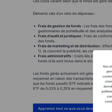
Ces coûts varient selon que le fonds est géré d
Éléments clés d’un ratio de dépenses :
Frais de gestion de fonds :
Les frais des fo
gestionnaires de portefeuille et des analyste
Frais d'audit et juridiques :
Frais de conform
des fonds.
Frais de marketing et de distribution :
Effect
1), ils couvrent la publicité, les commissions 
Frais administratifs :
Coûts liés à la tenue d
fonds (s'ils sont inclus dans la structure du f
Nos si
perm
Les fonds gérés activement ont généralement de
conten
moyenne) en raison des transactions fréquentes, 
chois
que les fonds passifs (ETF indiciels et fonds 
donné
ETF de 0,03% à 0,25% en moyenne) car ils suive
préfére
con
consu
Apprenez tout ce que vous devez savoir 