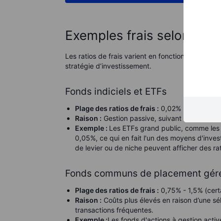
Exemples frais selon diff
Les ratios de frais varient en fonction du type d
stratégie d’investissement.
Fonds indiciels et ETFs
Plage des ratios de frais :
0,02% - 0,25% (cer
Raison :
Gestion passive, suivant un indice d
Exemple :
Les ETFs grand public, comme les 
0,05%, ce qui en fait l'un des moyens d'inves
de levier ou de niche peuvent afficher des ra
Fonds communs de placement gér
Plage des ratios de frais :
0,75% - 1,5% (cert
Raison :
Coûts plus élevés en raison d’une sél
transactions fréquentes.
Exemple :
Les fonds d'actions à gestion activ