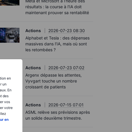
Meta et Microsoft à l’heure des
résultats : la course à l’IA doit
maintenant prouver sa rentabilité
Actions
2026-07-23 08:30
Alphabet et Tesla : des dépenses
massives dans l’IA, mais où sont
les retombées ?
Actions
2026-07-23 07:02
Argenx dépasse les attentes,
tion en
Vyvgart touche un nombre
ir un
croissant de patients
aux. En
nt des
er vos
Actions
2026-07-15 07:01
er votre
ASML relève ses prévisions après
llez
un solide deuxième trimestre.
ur en