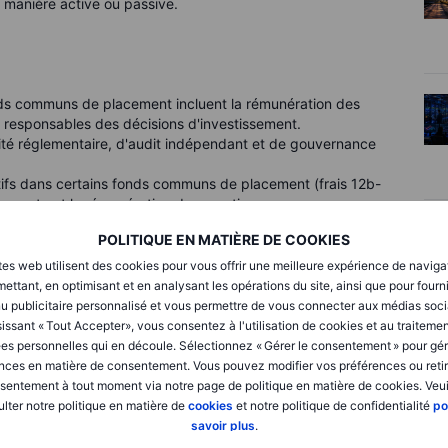
e manière active ou passive.
nds communs de placement incluent la rémunération des
s responsables des décisions d'investissement.
ité réglementaire, d'audit indépendant et de gouvernance
ifs dans certains fonds communs de placement (frais 12b-
de vente et la rémunération des courtiers.
es dossiers, aux dépôts réglementaires et aux opérations du
POLITIQUE EN MATIÈRE DE COOKIES
onds).
tes web utilisent des cookies pour vous offrir une meilleure expérience de naviga
ettant, en optimisant et en analysant les opérations du site, ainsi que pour fourn
s ratios de dépenses plus élevés (0,75% à 1,5% en
u publicitaire personnalisé et vous permettre de vous connecter aux médias soci
de la recherche et de la surveillance du portefeuille, tandis
issant « Tout Accepter», vous consentez à l'utilisation de cookies et au traiteme
communs de placement) sont moins chers (ratios de dépenses
es personnelles qui en découle. Sélectionnez « Gérer le consentement » pour gér
nt un indice de marché avec une intervention minimale.
nces en matière de consentement. Vous pouvez modifier vos préférences ou retir
sentement à tout moment via notre page de politique en matière de cookies. Veui
lter notre politique en matière de
cookies
et notre politique de confidentialité
po
savoir plus
.
sur les fonds communs de placement