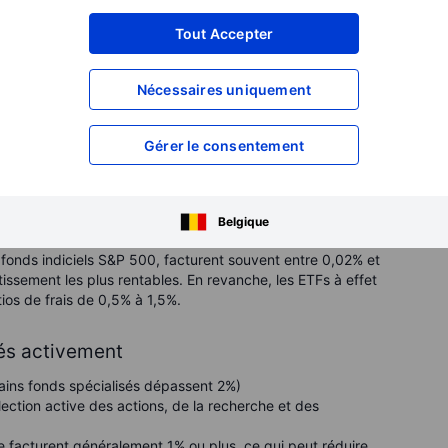
Tout Accepter
érents types de fonds
Nécessaires uniquement
e fonds, de son style de gestion et de la complexité de sa
Gérer le consentement
tains ETFs spécialisés dépassent 1%)
Belgique
e marché avec une activité de trading minimale.
fonds indiciels S&P 500, facturent souvent entre 0,02% et
tissement les plus rentables. En revanche, les ETFs à effet
tios de frais de 0,5% à 1,5%.
és activement
ains fonds spécialisés dépassent 2%)
ection active des actions, de la recherche et des
e facturent généralement 1% ou plus, ce qui peut réduire