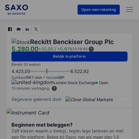
Open een rekening
Reckitt Benckiser Group Plc
5.280,00
+32,00
/
+0,61%
10:16:46
Bekijk in platform
Bereik 52 weken
4.423,00
6.522,92
Symbool
RKT:xlon
Valuta
GBP
London Stock Exchange
Open
15 minuten vertraging
Gegevens geleverd door
Beginnen met beleggen?
Zelf kiezen waarin u belegt, tegen lage tarieven en met
een fijn platform. Beleg bij Saxo, net als meer dan 1,5