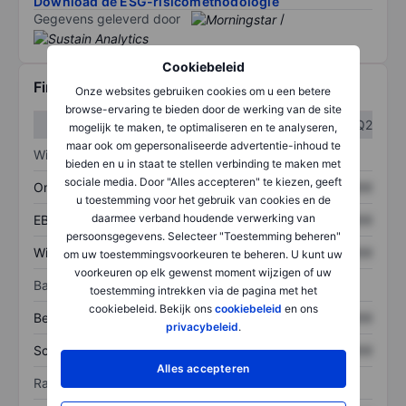
Download de ESG-risicomethodologie
Gegevens geleverd door
/
Cookiebeleid
Financiële gegevens
Onze websites gebruiken cookies om u een betere
browse-ervaring te bieden door de werking van de site
Q1
Q2
mogelijk te maken, te optimaliseren en te analyseren,
maar ook om gepersonaliseerde advertentie-inhoud te
Winst/verlies
bieden en u in staat te stellen verbinding te maken met
sociale media. Door "Alles accepteren" te kiezen, geeft
Omzet
XXXXXXX
XXXXXXX
u toestemming voor het gebruik van cookies en de
daarmee verband houdende verwerking van
EBITDA
XXXXXXX
XXXXXXX
persoonsgegevens. Selecteer "Toestemming beheren"
Winst
XXXXXXX
XXXXXXX
om uw toestemmingsvoorkeuren te beheren. U kunt uw
voorkeuren op elk gewenst moment wijzigen of uw
Balans
toestemming intrekken via de pagina met het
cookiebeleid. Bekijk ons
cookiebeleid
en ons
Bezittingen
XXXXXXX
XXXXXXX
privacybeleid
.
Schulden
XXXXXXX
XXXXXXX
Alles accepteren
Ratio's