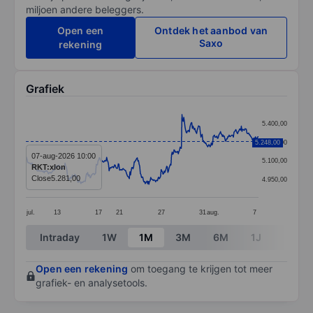
miljoen andere beleggers.
Open een
Ontdek het aanbod van
Saxo
rekening
Grafiek
Chart
5.400,00
Line chart with 381 data points.
5.248,00
5.250,00
The chart has 1 X axis displaying categories.
07-aug-2026 10:00
5.100,00
RKT:xlon
The chart has 1 Y axis displaying values. Data ranges
Close
5.281,00
4.950,00
jul.
13
17
21
27
31
aug.
7
End of interactive chart.
Intraday
1W
1M
3M
6M
1J
3J
Open een rekening
om toegang te krijgen tot meer
grafiek- en analysetools.