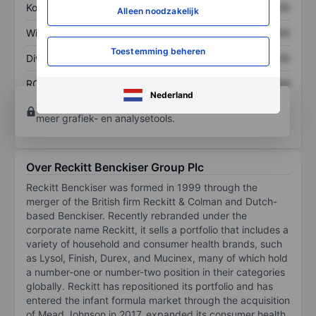
Koers/omzetratio
XXXXXXX
XXXXXXX
Alleen noodzakelijk
Winst per aandeel
XXXXXXX
XXXXXXX
Toestemming beheren
Dividend per aandeel
XXXXXXX
XXXXXXX
ROE
XXXXXXX
XXXXXXX
Nederland
Open een rekening
om toegang te krijgen tot
meer grafiek- en analysetools.
Over Reckitt Benckiser Group Plc
Reckitt Benckiser was formed in 1999 through the
merger of the British firm Reckitt & Colman and Dutch-
based Benckiser. Recently rebranded under the
corporate name Reckitt, it sells a portfolio that includes a
variety of household and consumer health brands, such
as Lysol, Finish, Durex, and Mucinex, many of which hold
a number-one or number-two position in their categories
globally. Reckitt has repositioned its portfolio and has
entered the infant formula market through the acquisition
of Mead Johnson in 2017, expanded its consumer health