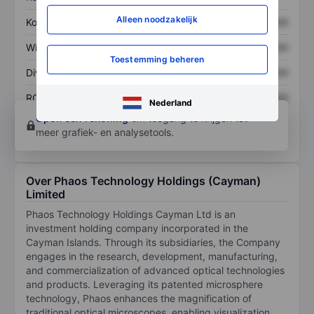
Alleen noodzakelijk
Koers/omzetratio
XXXXXXX
XXXXXXX
Winst per aandeel
XXXXXXX
XXXXXXX
Toestemming beheren
Dividend per aandeel
XXXXXXX
XXXXXXX
ROE
XXXXXXX
XXXXXXX
Nederland
Open een rekening
om toegang te krijgen tot
meer grafiek- en analysetools.
Over Phaos Technology Holdings (Cayman)
Limited
Phaos Technology Holdings Cayman Ltd is an
investment holding company incorporated in the
Cayman Islands. Through its subsidiaries, the Company
engages in the research, development, manufacturing,
and commercialization of advanced optical technologies
and products. Leveraging its patented microsphere
technology, Phaos enhances the magnification of
traditional optical microscopes, enabling visualization