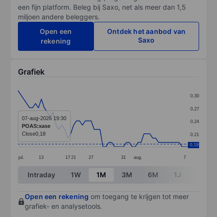
een fijn platform. Beleg bij Saxo, net als meer dan 1,5
miljoen andere beleggers.
Open een
Ontdek het aanbod van
Saxo
rekening
Grafiek
Chart
0,30
Line chart with 59 data points.
0,27
The chart has 1 X axis displaying categories.
07-aug-2026 19:30
0,24
POAS:xase
The chart has 1 Y axis displaying values. Data ranges 
Close
0,18
0,21
0,19
jul.
13
17
21
27
31
aug.
7
End of interactive chart.
Intraday
1W
1M
3M
6M
1J
3J
Open een rekening
om toegang te krijgen tot meer
grafiek- en analysetools.