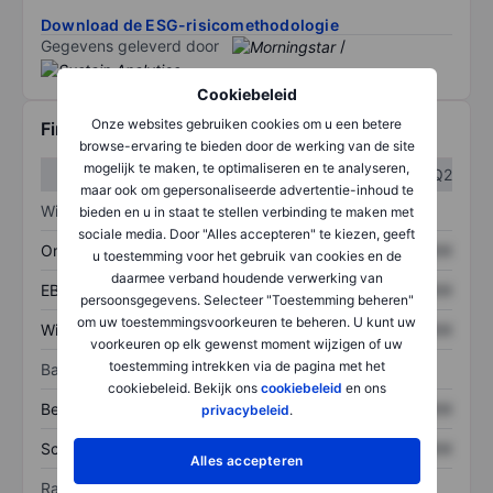
Download de ESG-risicomethodologie
Gegevens geleverd door
/
Cookiebeleid
Onze websites gebruiken cookies om u een betere
Financiële gegevens
browse-ervaring te bieden door de werking van de site
mogelijk te maken, te optimaliseren en te analyseren,
Q1
Q2
maar ook om gepersonaliseerde advertentie-inhoud te
Winst/verlies
bieden en u in staat te stellen verbinding te maken met
sociale media. Door "Alles accepteren" te kiezen, geeft
Omzet
XXXXXXX
XXXXXXX
u toestemming voor het gebruik van cookies en de
daarmee verband houdende verwerking van
EBITDA
XXXXXXX
XXXXXXX
persoonsgegevens. Selecteer "Toestemming beheren"
om uw toestemmingsvoorkeuren te beheren. U kunt uw
Winst
XXXXXXX
XXXXXXX
voorkeuren op elk gewenst moment wijzigen of uw
toestemming intrekken via de pagina met het
Balans
cookiebeleid. Bekijk ons
cookiebeleid
en ons
Bezittingen
XXXXXXX
XXXXXXX
privacybeleid
.
Schulden
XXXXXXX
XXXXXXX
Alles accepteren
Ratio's