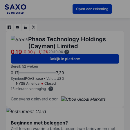
Open een rekening
Phaos Technology Holdings
(Cayman) Limited
0,19
-0,00
/
-1,12%
20:10:00
Bekijk in platform
Bereik 52 weken
0,17
7,39
Symbool
POAS:xase
Valuta
USD
NYSE American
Closed
15 minuten vertraging
Gegevens geleverd door
Beginnen met beleggen?
Zelf kiezen waarin u belegt, tegen lage tarieven en met