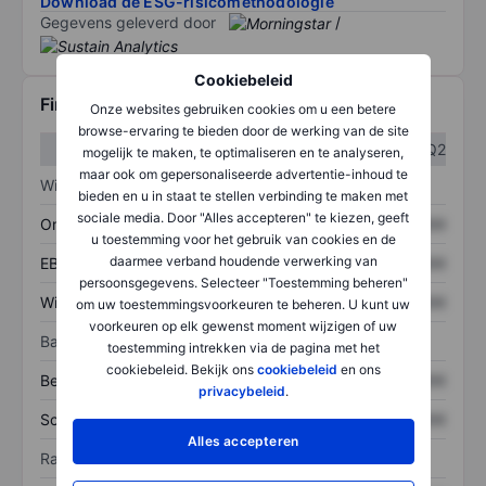
Download de ESG-risicomethodologie
Gegevens geleverd door
/
Cookiebeleid
Financiële gegevens
Onze websites gebruiken cookies om u een betere
browse-ervaring te bieden door de werking van de site
Q1
Q2
mogelijk te maken, te optimaliseren en te analyseren,
maar ook om gepersonaliseerde advertentie-inhoud te
Winst/verlies
bieden en u in staat te stellen verbinding te maken met
sociale media. Door "Alles accepteren" te kiezen, geeft
Omzet
XXXXXXX
XXXXXXX
u toestemming voor het gebruik van cookies en de
daarmee verband houdende verwerking van
EBITDA
XXXXXXX
XXXXXXX
persoonsgegevens. Selecteer "Toestemming beheren"
Winst
XXXXXXX
XXXXXXX
om uw toestemmingsvoorkeuren te beheren. U kunt uw
voorkeuren op elk gewenst moment wijzigen of uw
Balans
toestemming intrekken via de pagina met het
cookiebeleid. Bekijk ons
cookiebeleid
en ons
Bezittingen
XXXXXXX
XXXXXXX
privacybeleid
.
Schulden
XXXXXXX
XXXXXXX
Alles accepteren
Ratio's