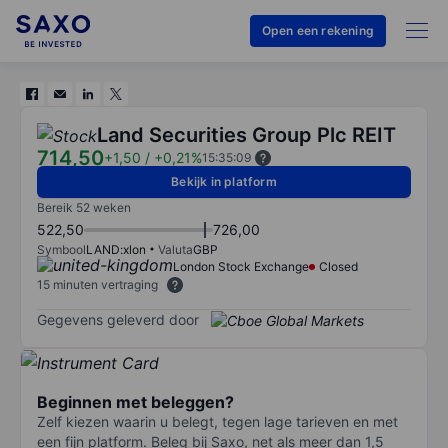
Open een rekening
Land Securities Group Plc REIT
714,50
+1,50
/
+0,21%
15:35:09
Bekijk in platform
Bereik 52 weken
522,50
726,00
Symbool
LAND:xlon
Valuta
GBP
London Stock Exchange
Closed
15 minuten vertraging
Gegevens geleverd door
Beginnen met beleggen?
Zelf kiezen waarin u belegt, tegen lage tarieven en met
een fijn platform. Beleg bij Saxo, net als meer dan 1,5