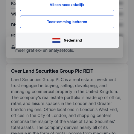
Koers/omzetratio
XXXXXXX
XXXXXXX
Alleen noodzakelijk
Winst per aandeel
XXXXXXX
XXXXXXX
Toestemming beheren
Dividend per aandeel
XXXXXXX
XXXXXXX
ROE
XXXXXXX
XXXXXXX
Nederland
Open een rekening
om toegang te krijgen tot
meer grafiek- en analysetools.
Over Land Securities Group Plc REIT
Land Securities Group PLC is a real estate investment
trust engaged in buying, selling, developing, and
managing commercial property in the United Kingdom.
The company's real estate portfolio is made up of office,
retail, and leisure spaces in the London and Greater
London regions. Office locations in London's West End,
offices in the City of London, and shopping centers
comprise the majority of the value of Land Securities'
total assets. The company derives nearly all of its
revenue in the form of rental income from medium- to