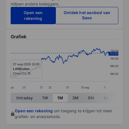
miljoen andere beleggers.
Open een
Ontdek het aanbod van
Saxo
rekening
Grafiek
Chart
720,00
713,00
Line chart with 381 data points.
700,00
The chart has 1 X axis displaying categories.
07-aug-2026 15:00
680,00
LAND:xlon
The chart has 1 Y axis displaying values. Data ranges
Close
715,75
660,00
jul.
13
17
21
27
31
aug.
7
End of interactive chart.
Intraday
1W
1M
3M
6M
1J
3J
Open een rekening
om toegang te krijgen tot meer
grafiek- en analysetools.