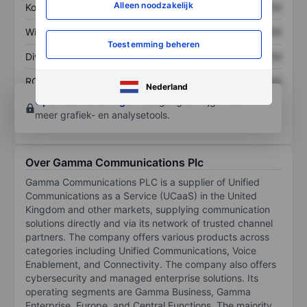
Alleen noodzakelijk
Koers/omzetratio
XXXXXXX
XXXXXXX
Winst per aandeel
XXXXXXX
XXXXXXX
Toestemming beheren
Dividend per aandeel
XXXXXXX
XXXXXXX
ROE
XXXXXXX
XXXXXXX
Nederland
Open een rekening
om toegang te krijgen tot
meer grafiek- en analysetools.
Over Gamma Communications Plc
Gamma Communications PLC is a supplier of Unified
Communications as a Service (UCaaS) in the United
Kingdom and other markets, supplying communication
solutions directly and via its network of trusted channel
partners. The company offers various products across
categories including Unified Communications, Voice
Enablement, and Connectivity. The company also offers
cybersecurity and managed enterprise solutions. Its
operating segments are Gamma Business, Gamma
Enterprise, Europe, and Central Functions. The majority