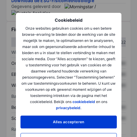
Download de ESG-risicomethodologie
Gegevens geleverd door
/
Cookiebeleid
Onze websites gebruiken cookies om u een betere
Financiële gegevens
browse-ervaring te bieden door de werking van de site
mogelijk te maken, te optimaliseren en te analyseren,
Q1
Q2
maar ook om gepersonaliseerde advertentie-inhoud te
Winst/verlies
bieden en u in staat te stellen verbinding te maken met
sociale media. Door "Alles accepteren" te kiezen, geeft
Omzet
XXXXXXX
XXXXXXX
u toestemming voor het gebruik van cookies en de
daarmee verband houdende verwerking van
EBITDA
XXXXXXX
XXXXXXX
persoonsgegevens. Selecteer "Toestemming beheren"
om uw toestemmingsvoorkeuren te beheren. U kunt uw
Winst
XXXXXXX
XXXXXXX
voorkeuren op elk gewenst moment wijzigen of uw
toestemming intrekken via de pagina met het
Balans
cookiebeleid. Bekijk ons
cookiebeleid
en ons
Bezittingen
XXXXXXX
XXXXXXX
privacybeleid
.
Schulden
XXXXXXX
XXXXXXX
Alles accepteren
Ratio's