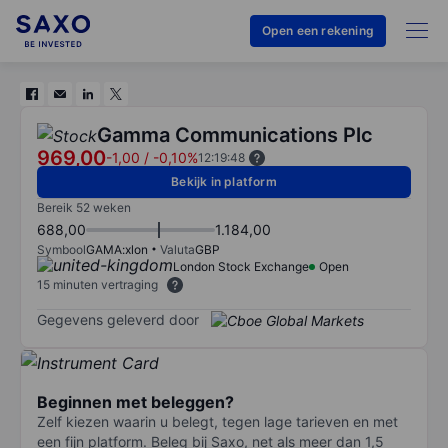
Open een rekening
Gamma Communications Plc
969,00
-1,00
/
-0,10%
12:19:48
Bekijk in platform
Bereik 52 weken
688,00
1.184,00
Symbool
GAMA:xlon
Valuta
GBP
London Stock Exchange
Open
15 minuten vertraging
Gegevens geleverd door
Beginnen met beleggen?
Zelf kiezen waarin u belegt, tegen lage tarieven en met
een fijn platform. Beleg bij Saxo, net als meer dan 1,5