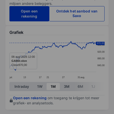
miljoen andere beleggers.
Open een
Ontdek het aanbod van
Saxo
rekening
Grafiek
Chart
970,00
960,00
Line chart with 379 data points.
920,00
The chart has 1 X axis displaying categories.
06-aug-2026 12:00
880,00
GAMA:xlon
The chart has 1 Y axis displaying values. Data ranges
Close
970,00
840,00
jul.
13
17
21
27
31
aug.
End of interactive chart.
Intraday
1W
1M
3M
6M
1J
3J
Open een rekening
om toegang te krijgen tot meer
grafiek- en analysetools.