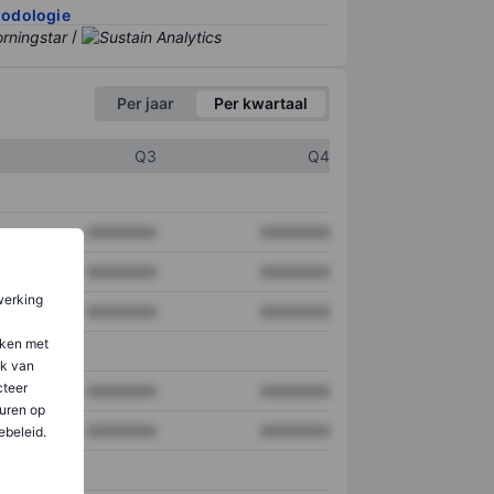
hodologie
/
Per jaar
Per kwartaal
Q3
Q4
XXXXXXX
XXXXXXX
XXXXXXX
XXXXXXX
werking
XXXXXXX
XXXXXXX
aken met
ik van
teer
XXXXXXX
XXXXXXX
uren op
XXXXXXX
XXXXXXX
ebeleid.