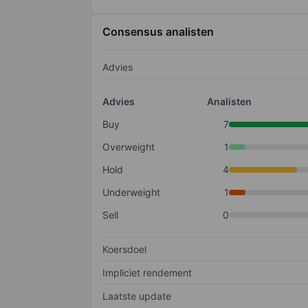
Consensus analisten
Advies
Advies
Analisten
Buy
7
Overweight
1
Hold
4
Underweight
1
Sell
0
Koersdoel
Impliciet rendement
Laatste update