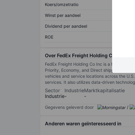
Koers/omzetratio
Winst per aandeel
Dividend per aandeel
ROE
Over FedEx Freight Holding Company I
FedEx Freight Holding Co Inc is a North Americ
Priority, Economy, and Direct shipping servi
vehicles and service locations across the U.S.
services. It also utilizes data-driven technol
Sector
Industrie
Marktkapitalisatie
Industrie
-
-
Gegevens geleverd door
/
Anderen waren geïnteresseerd in