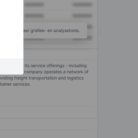
XXXXXXX
XXXXXXX
XXXXXXX
XXXXXXX
XXXXXXX
XXXXXXX
ijgen tot meer grafiek- en analysetools.
XXXXXXX
XXXXXXX
 provider. Its service offerings - including
eir needs. The company operates a network of
viding freight transportation and logistics
stomer services.