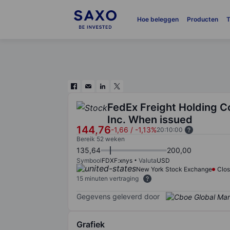
Hoe beleggen
Producten
T
FedEx Freight Holding 
Inc. When issued
144,76
-1,66
/
-1,13%
20:10:00
Bereik 52 weken
135,64
200,00
Symbool
FDXF:xnys
Valuta
USD
New York Stock Exchange
Clo
15 minuten vertraging
Gegevens geleverd door
Grafiek