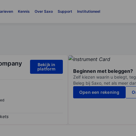
arieven
Kennis
Over Saxo
Support
Institutioneel
Company
Bekijk in
platform
Beginnen met beleggen?
Zelf kiezen waarin u belegt, teg
Beleg bij Saxo, net als meer da
Open een rekening
O
sed