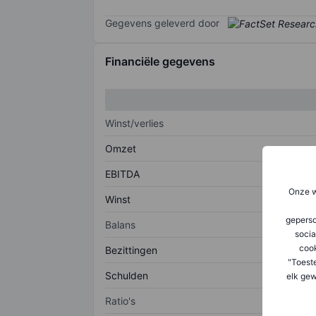
Gegevens geleverd door
Financiële gegevens
Winst/verlies
Omzet
EBITDA
Onze w
Winst
geperso
Balans
socia
coo
Bezittingen
"Toest
Schulden
elk gew
Ratio's