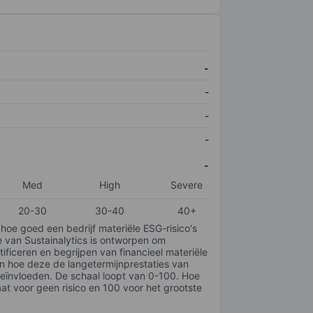
-
-
-
-
-
Med
High
Severe
20-30
30-40
40+
 hoe goed een bedrijf materiële ESG-risico's
e van Sustainalytics is ontworpen om
tificeren en begrijpen van financieel materiële
en hoe deze de langetermijnprestaties van
ïnvloeden. De schaal loopt van 0-100. Hoe
taat voor geen risico en 100 voor het grootste