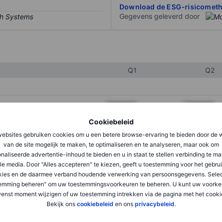
Download de ESG-risicomet
Gegevens geleverd door
Q1
Q2
XXXXXXX
XXXXXXX
Cookiebeleid
XXXXXXX
XXXXXXX
ebsites gebruiken cookies om u een betere browse-ervaring te bieden door de 
XXXXXXX
XXXXXXX
van de site mogelijk te maken, te optimaliseren en te analyseren, maar ook om
naliseerde advertentie-inhoud te bieden en u in staat te stellen verbinding te m
le media. Door "Alles accepteren" te kiezen, geeft u toestemming voor het gebru
kies en de daarmee verband houdende verwerking van persoonsgegevens. Selec
XXXXXXX
XXXXXXX
emming beheren" om uw toestemmingsvoorkeuren te beheren. U kunt uw voorke
XXXXXXX
XXXXXXX
enst moment wijzigen of uw toestemming intrekken via de pagina met het cooki
Bekijk ons
cookiebeleid
en ons
privacybeleid
.